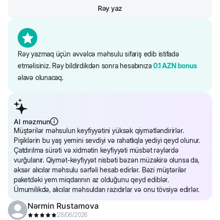
Nəm: 80% Zülallar: 13% Yağlar: 3% Xammal kül: 2.2% Xam lif: 0.5%
Rəy yaz
Omeqa-6 yağlı turşuları: 0.2% Taurin: 0.045% Enerji dəyəri: 75.6 kkal
/ 100 g.
Saytdakı maddələr və qida tərkibi barədə məlumat yalnız istinad
üçündür. Bütün məhsul məlumatları birbaşa qablaşdırmada təqdim
Rəy yazmaq üçün əvvəlcə məhsulu sifariş edib istifadə
olunur.
etməlisiniz. Rəy bildirdikdən sonra hesabınıza
0.1
AZN
bonus
əlavə olunacaq.
AI məzmun
Müştərilər məhsulun keyfiyyətini yüksək qiymətləndirirlər.
Pişiklərin bu yaş yemini sevdiyi və rahatlıqla yediyi qeyd olunur.
Çatdırılma sürəti və xidmətin keyfiyyəti müsbət rəylərdə
vurğulanır. Qiymət-keyfiyyət nisbəti bəzən müzakirə olunsa da,
əksər alıcılar məhsulu sərfəli hesab edirlər. Bəzi müştərilər
paketdəki yem miqdarının az olduğunu qeyd ediblər.
Ümumilikdə, alıcılar məhsuldan razıdırlar və onu tövsiyə edirlər.
Nərmin Rustamova
28/06/2026