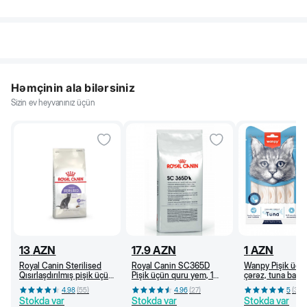
Həmçinin ala bilərsiniz
Sizin ev heyvanınız üçün
13
AZN
17.9
AZN
1
AZN
Royal Canin Sterilised
Royal Canin SC365D
Wanpy Pişik üçü
Qısırlaşdırılmış pişik üçün
Pişik üçün quru yem, 1
çərəz, tuna balığı
quru yem, 1 yaşdan, 400
yaşdan (kq)
4.98
(
55
)
4.96
(
27
)
5
(
36
)
q
Stokda var
Stokda var
Stokda var