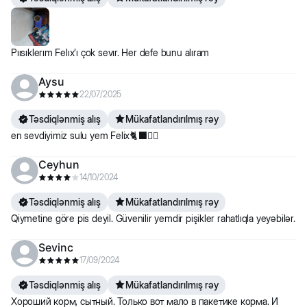
Pıısıklerım Felıx’ı çok sevır. Her defe bunu alıram
Aysu
22/07/2025
Təsdiqlənmiş alış
Mükafatlandırılmış rəy
en sevdiyimiz sulu yem Felix🐈‍⬛👍🏼
Ceyhun
14/10/2024
Təsdiqlənmiş alış
Mükafatlandırılmış rəy
Qiymetine göre pis deyil. Güvenilir yemdir pişikler rahatlıqla yeyəbilər.
Sevinc
17/09/2024
Təsdiqlənmiş alış
Mükafatlandırılmış rəy
Хороший корм, сытный. Только вот мало в пакетике корма. И