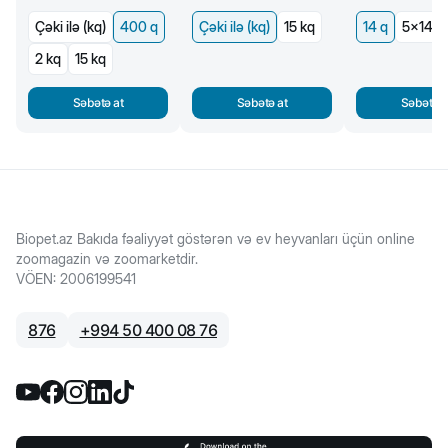
Çəki ilə (kq)
400 q
Çəki ilə (kq)
15 kq
14 q
5x14 q
2 kq
15 kq
Səbətə at
Səbətə at
Səbətə a
Biopet.az Bakıda fəaliyyət göstərən və ev heyvanları üçün online
zoomagazin və zoomarketdir.
VÖEN
:
2006199541
876
+
994 50 400 08 76