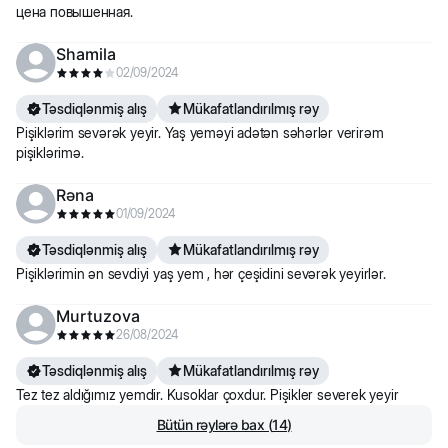
цена повышенная.
Shamila
02/09/2024
Təsdiqlənmiş alış
Mükafatlandırılmış rəy
Pişiklərim sevərək yeyir. Yaş yeməyi adətən səhərlər verirəm
pişiklərimə.
Rəna
01/09/2024
Təsdiqlənmiş alış
Mükafatlandırılmış rəy
Pişiklərimin ən sevdiyi yaş yem , hər çeşidini sevərək yeyirlər.
Murtuzova
26/08/2024
Təsdiqlənmiş alış
Mükafatlandırılmış rəy
Tez tez aldığımız yemdir. Kusoklar çoxdur. Pişikler severek yeyir
Bütün rəylərə bax
(
14
)