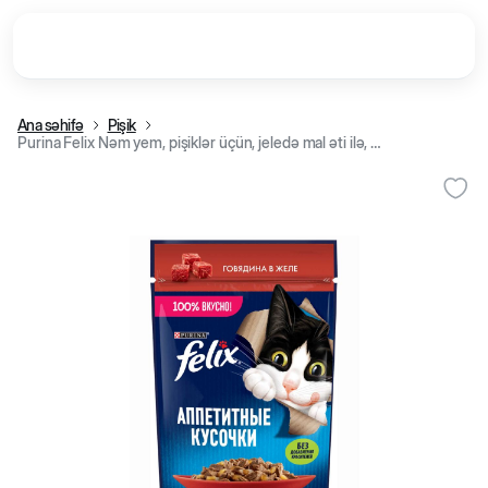
Ana səhifə
Pişik
Purina Felix Nəm yem, pişiklər üçün, jeledə mal əti ilə, 75 q