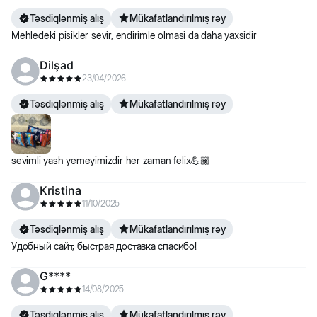
Təsdiqlənmiş alış
Mükafatlandırılmış rəy
Mehledeki pisikler sevir, endirimle olmasi da daha yaxsidir
Dilşad
23/04/2026
Təsdiqlənmiş alış
Mükafatlandırılmış rəy
sevimli yash yemeyimizdir her zaman felix💪🏽
Kristina
11/10/2025
Təsdiqlənmiş alış
Mükafatlandırılmış rəy
Удобный сайт, быстрая доставка спасибо!
G****
14/08/2025
Təsdiqlənmiş alış
Mükafatlandırılmış rəy