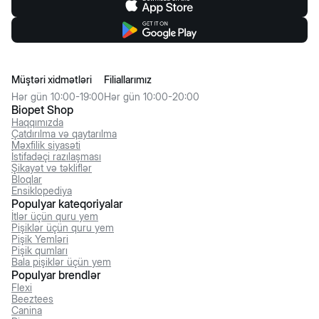
Müştəri xidmətləri
Filiallarımız
Hər gün 10:00-19:00
Hər gün 10:00-20:00
Biopet Shop
Haqqımızda
Çatdırılma və qaytarılma
Məxfilik siyasəti
İstifadəçi razılaşması
Şikayət və təkliflər
Bloqlar
Ensiklopediya
Populyar kateqoriyalar
İtlər üçün quru yem
Pişiklər üçün quru yem
Pişik Yemləri
Pişik qumları
Bala pişiklər üçün yem
Populyar brendlər
Flexi
Beeztees
Canina