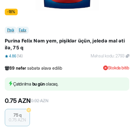
-
18
%
Pişik
Felix
Purina Felix Nəm yem, pişiklər üçün, jeledə mal əti
ilə, 75 q
Məhsul kodu
:
2793
4.86
(
14
)
Stokda bitib
89
nəfər
səbətə əlavə edilib
516
nəfər
məhsula baxıb
652
nəfər
məhsulu alıb
Çatdırılma
bu gün
olacaq.
89
nəfər
səbətə əlavə edilib
0.75
AZN
0.92
AZN
75 q
0.75
AZN