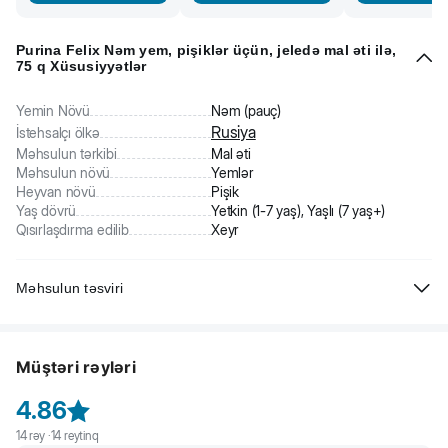
Purina Felix Nəm yem, pişiklər üçün, jeledə mal əti ilə,
75 q Xüsusiyyətlər
Yemin Növü
Nəm (pauç)
Rusiya
İstehsalçı ölkə
Məhsulun tərkibi
Mal əti
Məhsulun növü
Yemlər
Heyvan növü
Pişik
Yaş dövrü
Yetkin (1-7 yaş), Yaşlı (7 yaş+)
Qısırlaşdırma edilib
Xeyr
Məhsulun təsviri
Purina Felix ləzzətli dilimlər - pişiklər üçün xüsusi bir porsion nəm
yem!
Müştəri rəyləri
Tərkibi: ət və işlənmiş ət məhsulları% 19, bitki mənşəli protein
ekstraktı, balıq və balıq emalı məhsulları, minerallar, şəkərlər, boyalar,
4.86
vitaminlər.
14
rəy ·
14
reytinq