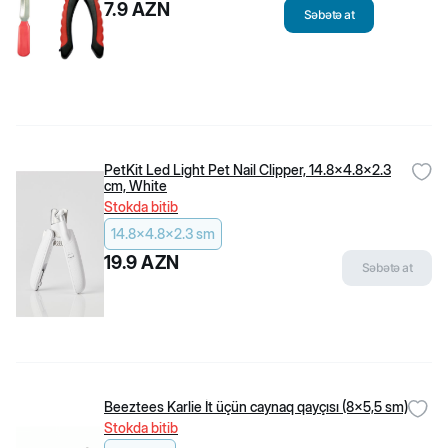
Hər gün 10:00-19:00
Hər gün 10:00-20:00
7.9
AZN
Səbətə at
Biopet Shop
Haqqımızda
Çatdırılma və qaytarılma
Məxfilik siyasəti
İstifadəçi razılaşması
Şikayət və təkliflər
Bloqlar
Ensiklopediya
Populyar kateqoriyalar
PetKit Led Light Pet Nail Clipper, 14.8x4.8x2.3
İtlər üçün quru yem
cm, White
Pişiklər üçün quru yem
Pişik Yemləri
Stokda bitib
Pişik qumları
14.8x4.8x2.3 sm
Bala pişiklər üçün yem
Populyar brendlər
19.9
AZN
Səbətə at
Flexi
Beeztees
Canina
Rio
Jungle
Little One
Stefanplast
Kissa
Kömək
Beeztees Karlie İt üçün caynaq qayçısı (8x5,5 sm)
Tez-tez soruşulan suallar
Stokda bitib
Məhsul dəyərləndirmə qaydaları