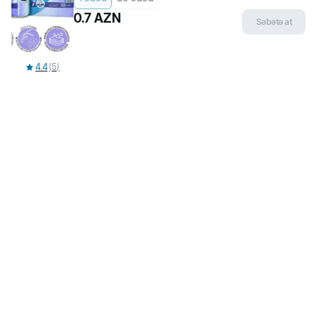
Hər gün 10:00-19:00
Hər gün 10:00-20:00
Biopet Shop
0.7
AZN
Səbətə at
Haqqımızda
Çatdırılma və qaytarılma
Məxfilik siyasəti
İstifadəçi razılaşması
4.4
(
5
)
Şikayət və təkliflər
Bloqlar
Ensiklopediya
Populyar kateqoriyalar
İtlər üçün quru yem
Pişiklər üçün quru yem
Pişik Yemləri
Pişik qumları
Bala pişiklər üçün yem
Populyar brendlər
Flexi
Beeztees
Canina
Rio
Jungle
Little One
Stefanplast
Kissa
Kömək
Tez-tez soruşulan suallar
Məhsul dəyərləndirmə qaydaları