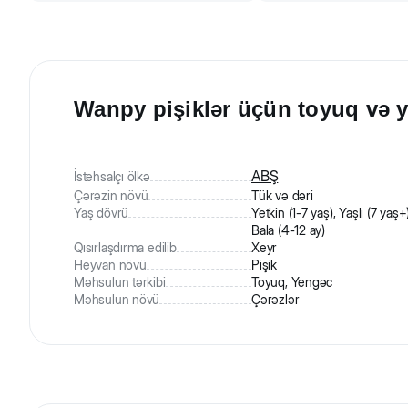
Wanpy pişiklər üçün toyuq və y
ABŞ
İstehsalçı ölkə
Çərəzin növü
Tük və dəri
Yaş dövrü
Yetkin (1-7 yaş), Yaşlı (7 yaş+)
Bala (4-12 ay)
Qısırlaşdırma edilib
Xeyr
Heyvan növü
Pişik
Məhsulun tərkibi
Toyuq, Yengəc
Məhsulun növü
Çərəzlər