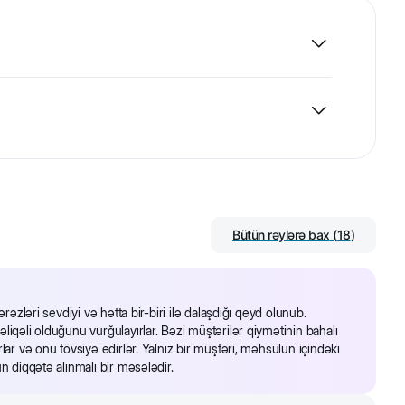
 Wanpy dadlı çərəzi quru rasiona uyğun olan əlavədir.
Bütün rəylərə bax
(
18
)
rəzləri sevdiyi və hətta bir-biri ilə dalaşdığı qeyd olunub.
iqəli olduğunu vurğulayırlar. Bəzi müştərilər qiymətinin bahalı
lar və onu tövsiyə edirlər. Yalnız bir müştəri, məhsulun içindəki
n diqqətə alınmalı bir məsələdir.
ha dadlı edəcək.