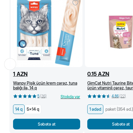
1
AZN
0.15
AZN
Wanpy Pişik üçün krem çərəz, tuna
GimCat Nutri Taurine Bite
balığı ilə, 14 q
üçün vitaminli çərəz, taur
kəsmikli pendir ilə, 1 əd.
5
(
36
)
4.86
(
22
)
Stokda var
14 q
5x14 q
1 ədəd
paket (354 əd.)
Səbətə at
Səbətə at