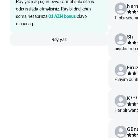
Rəy yazmaq üçün əvvəlcə məhsulu sifariş
Nərm
edib istifadə etməlisiniz. Rəy bildirdikdən
sonra hesabınıza
0.1
AZN
bonus
əlavə
Любимое ла
olunacaq.
Sh
Rəy yaz
pişiklərim bu
Firu
Pisiyim bunl
K***
Hər bir wanp
Gün