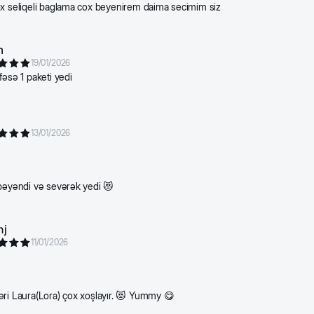
x seliqeli baglama cox beyenirem daima secimim siz
m
19/01/2026
fəsə 1 paketi yedi
13/01/2026
bəyəndi və sevərək yedi 😻
nj
11/01/2026
ri Laura(Lora) çox xoşlayır. 😻 Yummy 😋