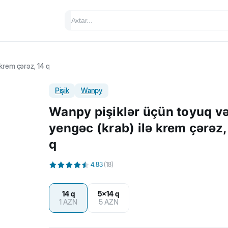
 krem çərəz, 14 q
Pişik
Wanpy
Wanpy pişiklər üçün toyuq v
yengəc (krab) ilə krem çərəz,
q
4.83
(
18
)
14 q
5x14 q
1
AZN
5
AZN