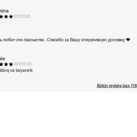
minə
10/12/2025
 любит эти лакомства . Спасибо за Вашу оперативную доставку ❤️
lə
09/10/2025
dırıq və bəyənirik
Bütün rəylərə bax
(
18