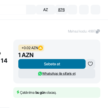
AZ
876
Məhsul kodu
:
4997
+
0.02
AZN
ə
1
AZN
 14
Səbətə at
WhatsApp ilə sifariş et
Çatdırılma
bu gün
olacaq.