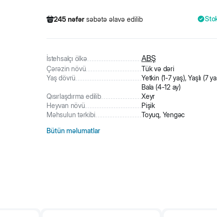
Sto
245
nəfər
səbətə əlavə edilib
731
nəfər
məhsula baxıb
1382
nəfər
məhsulu alıb
245
nəfər
səbətə əlavə edilib
ABŞ
İstehsalçı ölkə
Çərəzin növü
Tük və dəri
Yaş dövrü
Yetkin (1-7 yaş), Yaşlı (7 ya
Bala (4-12 ay)
Qısırlaşdırma edilib
Xeyr
Heyvan növü
Pişik
Məhsulun tərkibi
Toyuq, Yengəc
Bütün məlumatlar