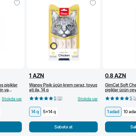
1
AZN
0.8
AZN
s pişiklər
Wanpy Pişik üçün krem çərəz, toyuq
GimCat Soft Che
in və
əti ilə, 14 q
pişiklər üçün çe
dovşan və hinduşk
5
(
18
)
5
(
1
Stokda var
Stokda var
14 q
5x14 q
1 ədəd
10 əd
Səbətə at
Sə