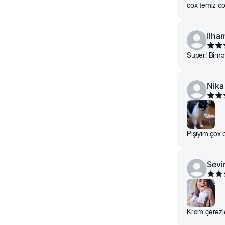
cox temiz co
Ilha
Super! Birnə
Nika
Pişiyim çox 
Sevi
Krem çərəzlə