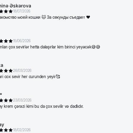
inə Əskərova
18/07/2026
комство моей кошки 🐱 За секунды съедает ❤️
15/06/2026
nları çox sevirlər hetta dalaşırlar kim birinci yeyəcək😅😅
za
26/03/2026
ari cox sevir her curunden yeyir🥰
*
23/03/2026
y krem çərəzi kimi bu da çox sevilir və dadlıdır.
ay
18/02/2026