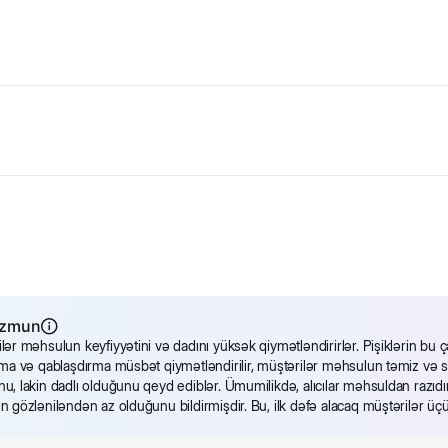
em çərəz—
tanınmış brendin əlavə rasionudur. Qeyd olunan pişik üçün
r (A, B2, B3, B5, D3, E), xanthan sakkızı.
 1.0%, xam kül 2.0%, Nəmlik 90%.
ı
stərir
əzmun
lər məhsulun keyfiyyətini və dadını yüksək qiymətləndirirlər. Pişiklərin bu çə
yoxdur
lma və qablaşdırma müsbət qiymətləndirilir, müştərilər məhsulun təmiz və səl
u, lakin dadlı olduğunu qeyd ediblər. Ümumilikdə, alıcılar məhsuldan razıdır
n gözləniləndən az olduğunu bildirmişdir. Bu, ilk dəfə alacaq müştərilər üçü
m çərəz
öz dolğun dadı sayəsində pişiyinizin gündəlik rasionunu da