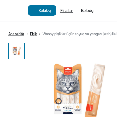
Filiallar
Bələdçi
Kataloq
Ana səhifə
Pişik
Wanpy pişiklər üçün toyuq və yengəc (krab) ilə