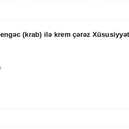
engəc (krab) ilə krem çərəz Xüsusiyyət
,