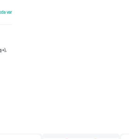
kda var
ş+),