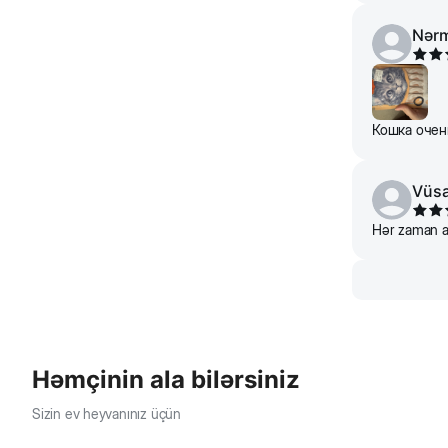
Nər
Кошка очень
Vüsa
Hər zaman al
Həmçinin ala bilərsiniz
Sizin ev heyvanınız üçün