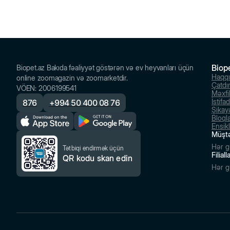
Biop
Biopet.az Bakıda fəaliyyət göstərən və ev heyvanları üçün
Haqq
online zoomagazin və zoomarketdir.
Çatdı
VÖEN
:
2006199541
Məxfil
İstifa
876
+
994 50 400 08 76
Şikayə
Bloql
Ensik
Müştə
Hər g
Tətbiqi endirmək üçün
Filial
QR kodu skan edin
Hər g