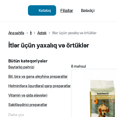
Filiallar
Bələdçi
Kataloq
Ana səhifə
İt
Aptek
İtlər üçün yaxalıq və örtüklər
İtlər üçün yaxalıq və örtüklər
Bütün kateqoriyalar
8
məhsul
Baytarlıq pəhrizi
Bit, birə və gənə əleyhinə preparatlar
Helmintlərə (qurdlara) qarşı preparatlar
Vitamin və qida əlavələri
Sakitləşdirici preparatlar
Daha çox