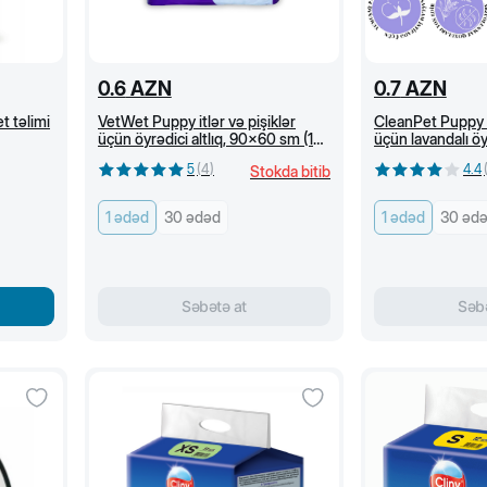
0.6
AZN
0.7
AZN
t təlimi
VetWet Puppy itlər və pişiklər
CleanPet Puppy it
üçün öyrədici altlıq, 90x60 sm (1
üçün lavandalı öyr
ədəd)
90x60 sm(1 ədə
5
(
4
)
4.4
Stokda bitib
1 ədəd
30 ədəd
1 ədəd
30 əd
Səbətə at
Səbə