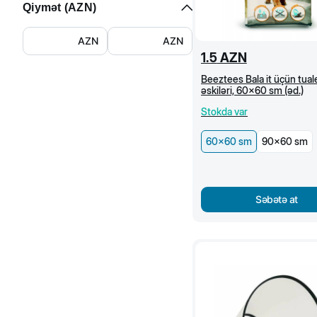
Qiymət (
AZN
)
AZN
AZN
1.5
AZN
Beeztees Bala it üçün tuale
əskiləri, 60x60 sm (əd.)
Stokda var
60x60 sm
90x60 sm
Səbətə at