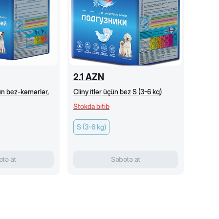
2.1
AZN
çün bez-kəmərlər,
Cliny itlər üçün bez S (3-6 kq)
Stokda bitib
S (3-6 kg)
tə at
Səbətə at