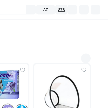
AZ
876