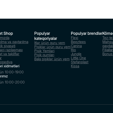
et Shop
Populyar
Populyar brendlər
Kömə
ımızda
Flexi
Tez-te
kateqoriyalar
rılma və qaytarılma
Beeztees
Məhsu
İtlər üçün quru yem
ik siyasəti
Canina
qaydal
Pişiklər üçün quru yem
dəçi razılaşması
Rio
Filialla
Pişik Yemləri
t və təkliflər
Jungle
Bonus s
Pişik qumları
ar
Little One
Bala pişiklər üçün yem
lopediya
Stefanplast
ri xidmətləri
Kissa
ün 10:00-19:00
larımız
ün 10:00-20:00