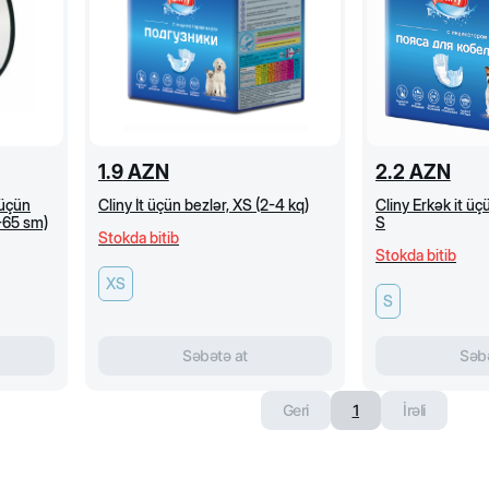
1.9
AZN
2.2
AZN
 üçün
Cliny İt üçün bezlər, XS (2-4 kq)
Cliny Erkək it ü
5-65 sm)
S
Stokda bitib
Stokda bitib
XS
S
Səbətə at
Səbə
Geri
1
İrəli