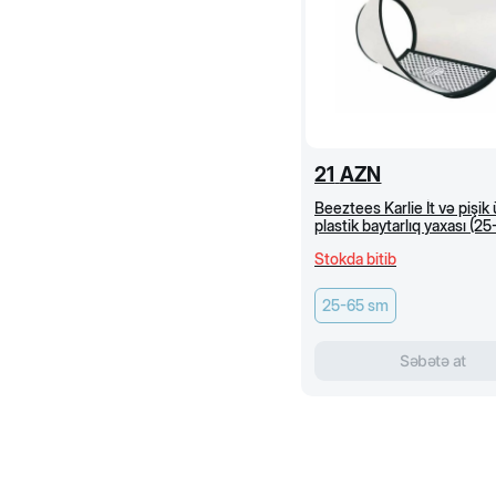
21
AZN
Beeztees Karlie İt və pişik
plastik baytarlıq yaxası (2
Stokda bitib
25-65 sm
Səbətə at