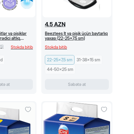
4.5
AZN
lər və pişiklər
Beeztees İt və pişik üçün baytarlıq
ədici altlıq,
yaxası (22-25x7,5 sm)
d)
(
5
)
Stokda bitib
Stokda bitib
əd
22-25x7,5 sm
31-38x15 sm
44-50x25 sm
tə at
Səbətə at