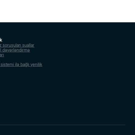
k
z soruşulan suallar
l dəyərləndirmə
arı
r
istemi ilə bağlı yenilik