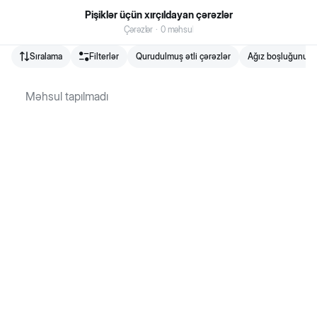
Pişiklər üçün xırçıldayan çərəzlər
Çərəzlər
·
0
məhsul
Sıralama
Filterlər
Qurudulmuş ətli çərəzlər
Ağız boşluğunun b
Biopet.az Bakıda fəaliyyət göstərən və ev heyvanları üçün online
zoomagazin və zoomarketdir.
Məhsul tapılmadı
VÖEN
:
2006199541
876
+
994 50 400 08 76
Müştəri xidmətləri
Filiallarımız