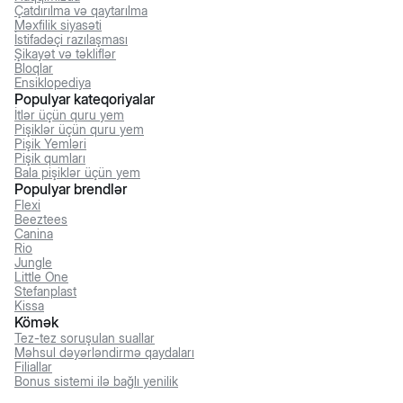
Çatdırılma və qaytarılma
Məxfilik siyasəti
İstifadəçi razılaşması
Şikayət və təkliflər
Bloqlar
Ensiklopediya
Populyar kateqoriyalar
İtlər üçün quru yem
Pişiklər üçün quru yem
Pişik Yemləri
Pişik qumları
Bala pişiklər üçün yem
Populyar brendlər
Flexi
Beeztees
Canina
Rio
Jungle
Little One
Stefanplast
Kissa
Kömək
Tez-tez soruşulan suallar
Məhsul dəyərləndirmə qaydaları
Filiallar
Bonus sistemi ilə bağlı yenilik