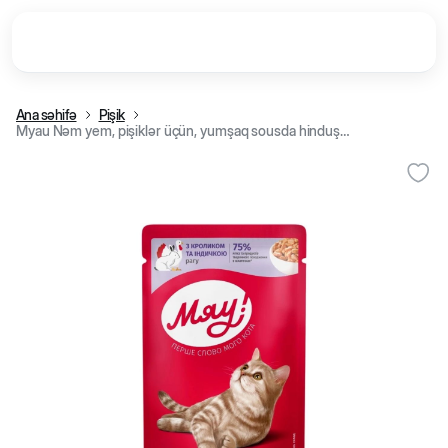
Ana səhifə
Pişik
Myau Nəm yem, pişiklər üçün, yumşaq sousda hinduşka əti ilə, 85 q