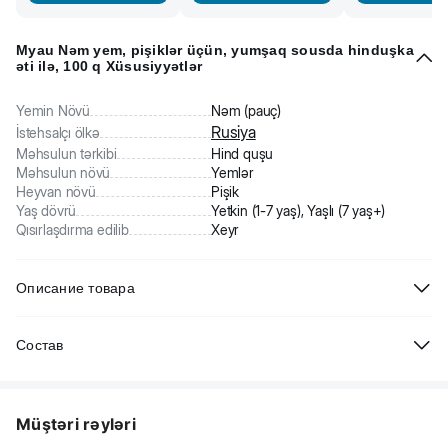
Myau Nəm yem, pişiklər üçün, yumşaq sousda hinduşka
əti ilə, 100 q Xüsusiyyətlər
Yemin Növü
Nəm (pauç)
Rusiya
İstehsalçı ölkə
Məhsulun tərkibi
Hind quşu
Məhsulun növü
Yemlər
Heyvan növü
Pişik
Yaş dövrü
Yetkin (1-7 yaş), Yaşlı (7 yaş+)
Qısırlaşdırma edilib
Xeyr
Описание товара
Состав
Мясо и субпродукты животного происхождения, злаки, рыба и
рыбные субпродукты не менее 4%, экстракты растительных
Müştəri rəyləri
белков, минералы, витамины, сахара, краситель Е171.