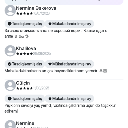
Nərminə Əskərova
18/07/2026
Təsdiqlənmiş alış
Mükafatlandırılmış rəy
За свою стоимость вполне хороший корм . Кошки едят с
аппетитом 👌
Khalilova
28/06/2025
Təsdiqlənmiş alış
Mükafatlandırılmış rəy
Məhəllədəki balaların ən çox bəyəndikləri nəm yemdir. 🫶🏻
Gülçin
11/06/2025
Təsdiqlənmiş alış
Mükafatlandırılmış rəy
Pişiklərin sevdiyi yaş yemdi, vaxtında çatdırılma üçün də təşəkkür
edirəm!
Nərminə