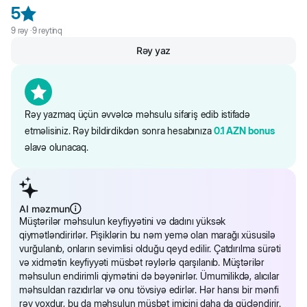
Информация об ингредиентах и нутриентном составе на сайте
5
является справочной. Вся информация о продукте представлена
9
rəy ·
9
reytinq
непосредственно на упаковке.
Rəy yaz
Rəy yazmaq üçün əvvəlcə məhsulu sifariş edib istifadə
etməlisiniz. Rəy bildirdikdən sonra hesabınıza
0.1
AZN
bonus
əlavə olunacaq.
AI məzmun
Müştərilər məhsulun keyfiyyətini və dadını yüksək
qiymətləndirirlər. Pişiklərin bu nəm yemə olan marağı xüsusilə
vurğulanıb, onların sevimlisi olduğu qeyd edilir. Çatdırılma sürəti
və xidmətin keyfiyyəti müsbət rəylərlə qarşılanıb. Müştərilər
məhsulun endirimli qiymətini də bəyənirlər. Ümumilikdə, alıcılar
məhsuldan razıdırlar və onu tövsiyə edirlər. Hər hansı bir mənfi
rəy yoxdur, bu da məhsulun müsbət imicini daha da gücləndirir.