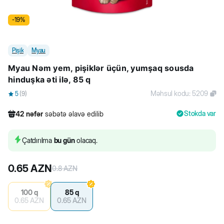
-
19
%
Pişik
Myau
Myau Nəm yem, pişiklər üçün, yumşaq sousda
hinduşka əti ilə, 85 q
Məhsul kodu
:
5209
5
(
9
)
Stokda var
42
nəfər
səbətə əlavə edilib
376
nəfər
məhsula baxıb
266
nəfər
məhsulu alıb
Çatdırılma
bu gün
olacaq.
42
nəfər
səbətə əlavə edilib
0.65
AZN
0.8
AZN
100 q
85 q
0.65
AZN
0.65
AZN