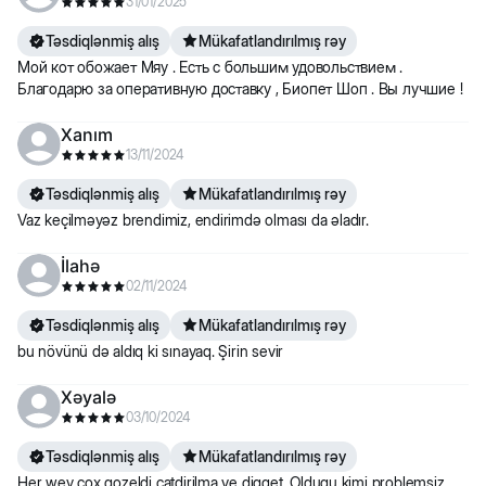
31/01/2025
Təsdiqlənmiş alış
Mükafatlandırılmış rəy
Мой кот обожает Мяу . Есть с большим удовольствием .
Благодарю за оперативную доставку , Биопет Шоп . Вы лучшие !
Xanım
13/11/2024
Təsdiqlənmiş alış
Mükafatlandırılmış rəy
Vaz keçilməyəz brendimiz, endirimdə olması da əladır.
İlahə
02/11/2024
Təsdiqlənmiş alış
Mükafatlandırılmış rəy
bu növünü də aldıq ki sınayaq. Şirin sevir
Xəyalə
03/10/2024
Təsdiqlənmiş alış
Mükafatlandırılmış rəy
Her wey cox gozeldi catdirilma ve diqqet. Oldugu kimi problemsiz