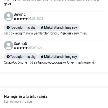
geldi
Sevinc
08/09/2024
Təsdiqlənmiş alış
Mükafatlandırılmış rəy
Ən çox aldığım nəm yemlərdən biridir. Pişiklərin sevimlisi.
Зейнаб
01/09/2024
Təsdiqlənmiş alış
Mükafatlandırılmış rəy
Спасибо биопет 🫠 за быструю доставку. Отличный корм 👍
Həmçinin ala bilərsiniz
Sizin ev heyvanınız üçün