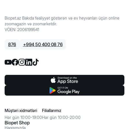
Biopet.az Bakıda fəaliyyət göstərən və ev heyvanları üçün online
zoomagazin və zoomarketdir.
VÖEN
:
2006199541
876
+
994 50 400 08 76
Müştəri xidmətləri
Filiallarımız
Hər gün 10:00-19:00
Hər gün 10:00-20:00
Biopet Shop
Haqqımızda