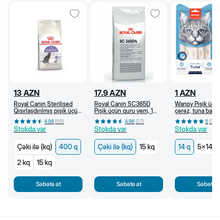
13
AZN
17.9
AZN
1
AZN
Royal Canin Sterilised
Royal Canin SC365D
Wanpy Pişik üçü
Qısırlaşdırılmış pişik üçün
Pişik üçün quru yem, 1
çərəz, tuna balığı
quru yem, 1 yaşdan, 400
yaşdan (kq)
4.98
(
55
)
4.96
(
27
)
5
(
36
)
q
Stokda var
Stokda var
Stokda var
Çəki ilə (kq)
400 q
Çəki ilə (kq)
15 kq
14 q
5x14 q
2 kq
15 kq
Səbətə at
Səbətə at
Səbətə a