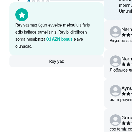
məmnuni
Ümumili
Rəy yazmaq üçün əvvəlcə məhsulu sifariş
Nərm
edib istifadə etməlisiniz. Rəy bildirdikdən
sonra hesabınıza
0.1
AZN
bonus
əlavə
Вкусное ла
olunacaq.
Nərm
Rəy yaz
Любимое ла
Aynu
bizim pisiyim
Gün
cox temiz co