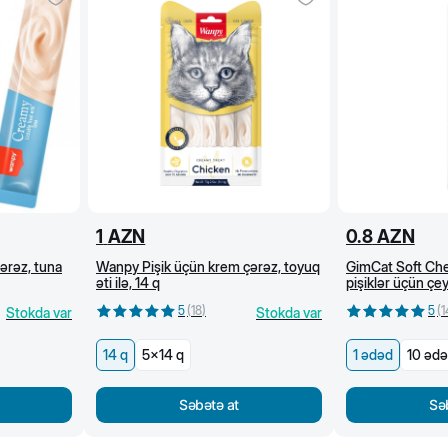
1
AZN
0.8
AZN
ərəz, tuna
Wanpy Pişik üçün krem çərəz, toyuq
GimCat Soft Che
əti ilə, 14 q
pişiklər üçün çe
dovşan və hinduşk
5
(
18
)
5
(
1
Stokda var
Stokda var
14 q
5x14 q
1 ədəd
10 əd
Səbətə at
Sə