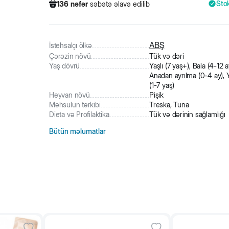
Sto
136
nəfər
səbətə əlavə edilib
544
nəfər
məhsula baxıb
933
nəfər
məhsulu alıb
136
nəfər
səbətə əlavə edilib
ABŞ
İstehsalçı ölkə
Çərəzin növü
Tük və dəri
Yaş dövrü
Yaşlı (7 yaş+), Bala (4-12 a
Anadan ayrılma (0-4 ay), 
(1-7 yaş)
Heyvan növü
Pişik
Məhsulun tərkibi
Treska, Tuna
Dieta və Profilaktika
Tük və dərinin sağlamlığı
Bütün məlumatlar