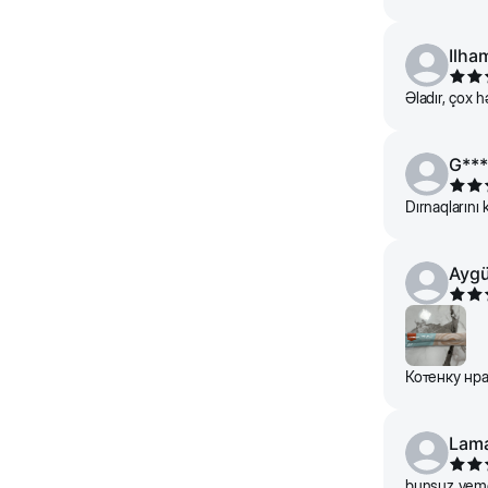
Ilha
Əladır, çox 
G***
Dırnaqlarını
Ayg
Котенку нра
Lam
bunsuz yemey