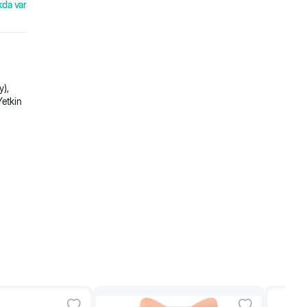
kda var
y),
Yetkin