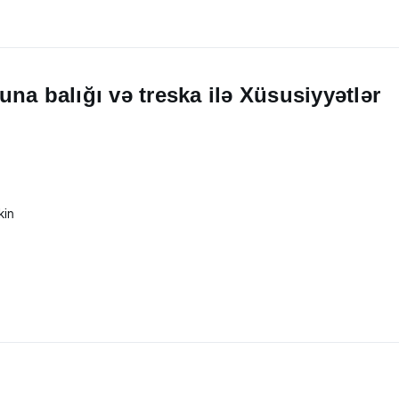
na balığı və treska ilə Xüsusiyyətlər
kin