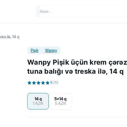
ka ilə, 14 q
Pişik
Wanpy
Wanpy Pişik üçün krem çərəz
tuna balığı və treska ilə, 14 q
5
(
15
)
14 q
5x14 q
1
AZN
5
AZN