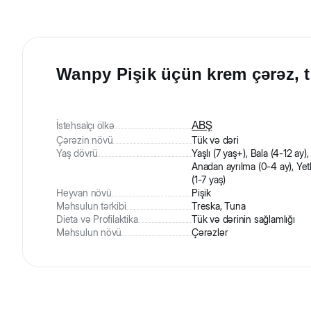
Wanpy Pişik üçün krem çərəz, tu
ABŞ
İstehsalçı ölkə
Çərəzin növü
Tük və dəri
Yaş dövrü
Yaşlı (7 yaş+), Bala (4-12 ay),
Anadan ayrılma (0-4 ay), Yet
(1-7 yaş)
Heyvan növü
Pişik
Məhsulun tərkibi
Treska, Tuna
Dieta və Profilaktika
Tük və dərinin sağlamlığı
Məhsulun növü
Çərəzlər