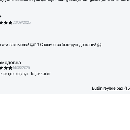
*
20/09/2025
 эти лакомства! 😊👍🏻 Спасибо за быструю доставку! 🤗
омедовна
14/08/2025
klər çox xoşlayır. Təşəkkürlər
Bütün rəylərə bax
(
15