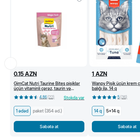
0.15
AZN
1
AZN
GimCat Nutri Taurine Bites pişiklər
Wanpy Pişik üçün krem ç
üçün vitaminli çərəz, taurin və
balığı ilə, 14 q
kəsmikli pendir ilə, 1 əd.
4.86
(
22
)
5
(
36
)
Stokda var
1 ədəd
paket (354 əd.)
14 q
5x14 q
Səbətə at
Səbətə at