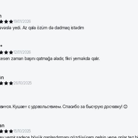
m
19/01/2026
həvəslə yedi. Az qala özüm də dadmaq istədim
*
12/01/2026
 kesen zaman başını qatmağa əladır, fikri yeməkdə qalır.
ün
26/10/2025
вится. Кушает с удовольствием. Спасибо за быструю доставку! 😊
an
15/10/2025
 yemir.sadece böyük qanlaşdırmanı gözdüyürem gelsin yene onlar tez bitir.