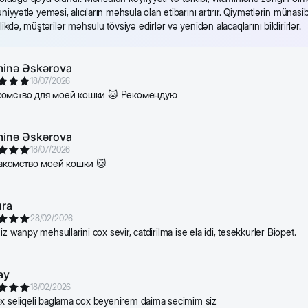
yyətlə yeməsi, alıcıların məhsula olan etibarını artırır. Qiymətlərin müna
kdə, müştərilər məhsulu tövsiyə edirlər və yenidən alacaqlarını bildirirlər.
inə Əskərova
18/07/2026
комство для моей кошки 🐱 Рекомендую
inə Əskərova
18/07/2026
комство моей кошки 🐱
ra
28/02/2026
iz wanpy mehsullarini cox sevir, catdirilma ise ela idi, tesekkurler Biopet.
ay
18/02/2026
x seliqeli baglama cox beyenirem daima secimim siz