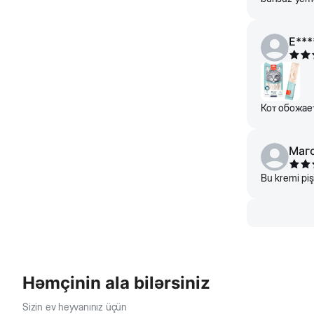
E***
Кот обожает
Маг
Bu kremi pişi
Həmçinin ala bilərsiniz
Sizin ev heyvanınız üçün