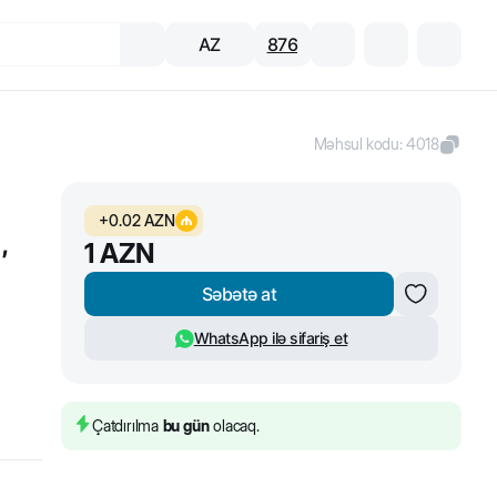
AZ
876
Məhsul kodu
:
4018
+
0.02
AZN
,
1
AZN
Səbətə at
WhatsApp ilə sifariş et
Çatdırılma
bu gün
olacaq.