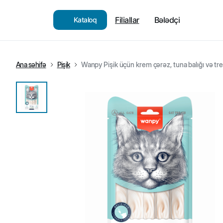
Filiallar
Bələdçi
Kataloq
Ana səhifə
Pişik
Wanpy Pişik üçün krem çərəz, tuna balığı və tres