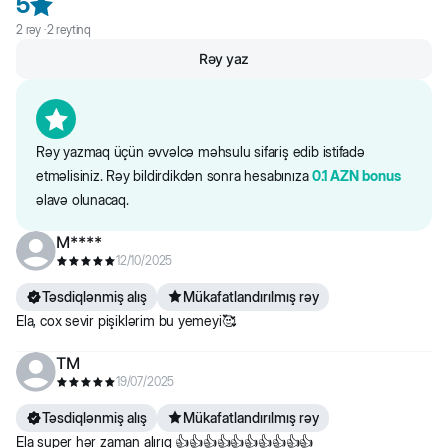
5
kül 2.7%. nəmlik 79%.
- süni konservantların olmaması
2
rəy ·
2
reytinq
- əvəzolunmaz vitamin və mineralların (A,D,E, sink, dəmir, selen və
Rəy yaz
s.), həmçinin taurin aminturşusunun olması
- tük və dəri sağlamlığı üçün omeqa yağların olması
Rəy yazmaq üçün əvvəlcə məhsulu sifariş edib istifadə
Gemon pişiklər üçün nəm yem pişiyin həyati vacib sistemlərini və
etməlisiniz. Rəy bildirdikdən sonra hesabınıza
0.1
AZN
bonus
möhkəm sağlamlığını dəstəkləyir. Mussun zərif teksturu da pişiyiniz
əlavə olunacaq.
tərəfindən bəyəniləcəkdir, çünki o ağızda belə əriyir.
М****
12/10/2025
Təsdiqlənmiş alış
Mükafatlandırılmış rəy
Ela, cox sevir pişiklərim bu yemeyi🥰
TM
19/07/2025
Təsdiqlənmiş alış
Mükafatlandırılmış rəy
Ela super hər zaman alırıq 👍👍👍👍👍👍👍👍👍👍