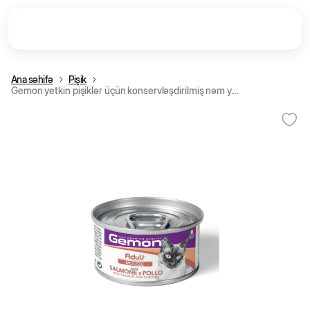
Ana səhifə
Pişik
Gemon yetkin pişiklər üçün konservləşdirilmiş nəm yem, toyuq və qızılbalıq ilə muss, 85 q