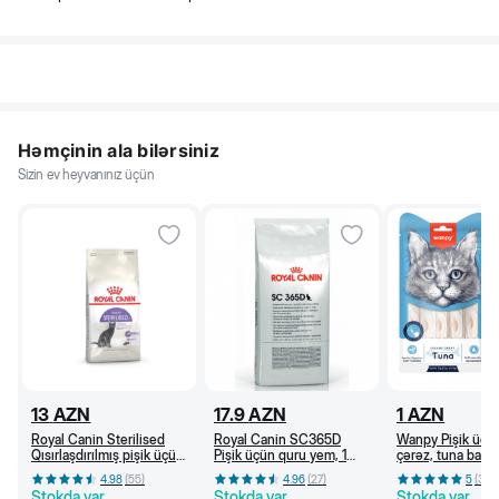
Həmçinin ala bilərsiniz
Sizin ev heyvanınız üçün
13
AZN
17.9
AZN
1
AZN
Royal Canin Sterilised
Royal Canin SC365D
Wanpy Pişik üçü
Qısırlaşdırılmış pişik üçün
Pişik üçün quru yem, 1
çərəz, tuna balığı
quru yem, 1 yaşdan, 400
yaşdan (kq)
4.98
(
55
)
4.96
(
27
)
5
(
36
)
q
Stokda var
Stokda var
Stokda var