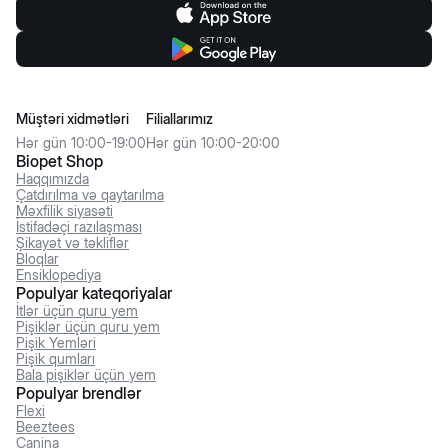
Müştəri xidmətləri
Filiallarımız
Hər gün 10:00-19:00
Hər gün 10:00-20:00
Biopet Shop
Haqqımızda
Çatdırılma və qaytarılma
Məxfilik siyasəti
İstifadəçi razılaşması
Şikayət və təkliflər
Bloqlar
Ensiklopediya
Populyar kateqoriyalar
İtlər üçün quru yem
Pişiklər üçün quru yem
Pişik Yemləri
Pişik qumları
Bala pişiklər üçün yem
Populyar brendlər
Flexi
Beeztees
Canina