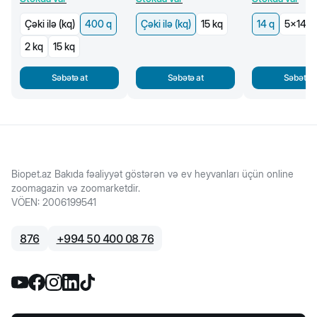
Çəki ilə (kq)
400 q
Çəki ilə (kq)
15 kq
14 q
5x14 q
2 kq
15 kq
Səbətə at
Səbətə at
Səbətə a
Biopet.az Bakıda fəaliyyət göstərən və ev heyvanları üçün online
zoomagazin və zoomarketdir.
VÖEN
:
2006199541
876
+
994 50 400 08 76