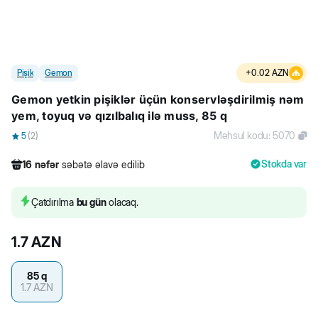
Pişik
Gemon
+
0.02
AZN
Gemon yetkin pişiklər üçün konservləşdirilmiş nəm
yem, toyuq və qızılbalıq ilə muss, 85 q
Məhsul kodu
:
5070
5
(
2
)
Stokda var
16
nəfər
səbətə əlavə edilib
280
nəfər
məhsula baxıb
114
nəfər
məhsulu alıb
Çatdırılma
bu gün
olacaq.
16
nəfər
səbətə əlavə edilib
1.7
AZN
85 q
1.7
AZN