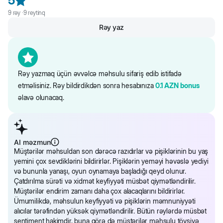
5
- tərkibində A, D, E vitaminləri və digər faydalı maddələr var
2.5%, xam lif: 0.05%, оmeqa-6 yağ turşuları: 0.3%
9
rəy ·
9
reytinq
- taurin ilə zənginləşdirilib (pişiyin orqanizmində əmələ gəlməyən
Rəy yaz
vacib amin turşusudur)
Saytdakı maddələr və qida tərkibi barədə məlumat yalnız istinad
- tərkibində dəri və tüklər üçün əvəzolunmaz omeqa yağlar
üçündür. Ətraflı məhsul məlumatları birbaşa qablaşdırmada təqdim
mövcuddur
olunur.
- süni konservant və rəngləyicilərdən istifadə olunmur
Rəy yazmaq üçün əvvəlcə məhsulu sifariş edib istifadə
etməlisiniz. Rəy bildirdikdən sonra hesabınıza
0.1
AZN
bonus
əlavə olunacaq.
Qeyd olunan Felix nəm pişik yeminin inanılmaz dadı və ətri heç bir
pişiyin diqqətindən qaçmaz. Bu yemin sərfəli qiyməti və əlçatan
olması isə pişik sahiblərini sevindirəcəkdir.
AI məzmun
Müştərilər məhsuldan son dərəcə razıdırlar və pişiklərinin bu yaş
yemini çox sevdiklərini bildirirlər. Pişiklərin yeməyi həvəslə yediyi
və bununla yanaşı, oyun oynamaya başladığı qeyd olunur.
Çatdırılma sürəti və xidmət keyfiyyəti müsbət qiymətləndirilir.
Müştərilər endirim zamanı daha çox alacaqlarını bildirirlər.
Ümumilikdə, məhsulun keyfiyyəti və pişiklərin məmnuniyyəti
alıcılar tərəfindən yüksək qiymətləndirilir. Bütün rəylərdə müsbət
sentiment hakimdir, buna görə də müştərilər məhsulu tövsiyə