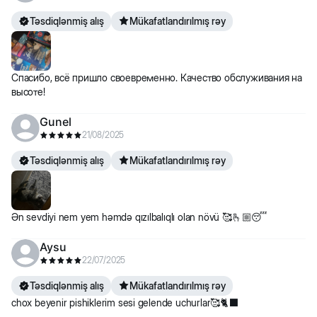
Təsdiqlənmiş alış
Mükafatlandırılmış rəy
Спасибо, всё пришло своевременно. Качество обслуживания на
высоте!
Gunel
21/08/2025
Təsdiqlənmiş alış
Mükafatlandırılmış rəy
Ən sevdiyi nem yem həmdə qızılbalıqlı olan növü 🥰🫰🏼😴
Aysu
22/07/2025
Təsdiqlənmiş alış
Mükafatlandırılmış rəy
chox beyenir pishiklerim sesi gelende uchurlar🥰🐈‍⬛