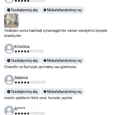
20/10/2025
Təsdiqlənmiş alış
Mükafatlandırılmış rəy
Yedikden sonra bashladi oynamaga).Her zaman secdiyimiz biopete
tesekkurler
Kristina
11/10/2025
Təsdiqlənmiş alış
Mükafatlandırılmış rəy
Спасибо за быструю доставку, мы довольны
Səbinə
20/09/2025
Təsdiqlənmiş alış
Mükafatlandırılmış rəy
mənim pişiklərim felixi sevir, həvəslə yeyirler
A****
17/09/2025