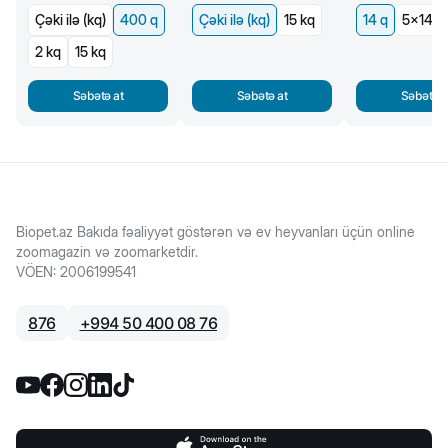
Çəki ilə (kq)
400 q
Çəki ilə (kq)
15 kq
14 q
5x14 q
2 kq
15 kq
Səbətə at
Səbətə at
Səbətə a
Biopet.az Bakıda fəaliyyət göstərən və ev heyvanları üçün online
zoomagazin və zoomarketdir.
VÖEN
:
2006199541
876
+
994 50 400 08 76