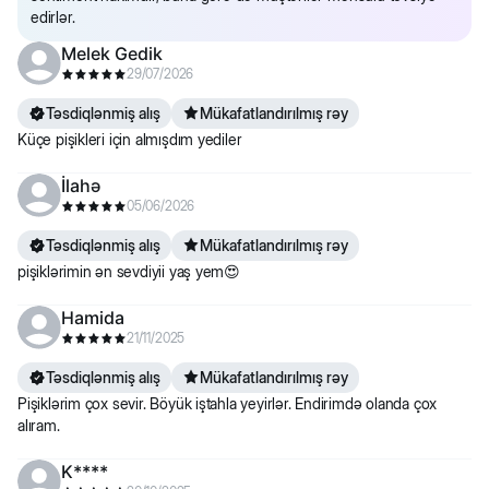
edirlər.
Melek Gedik
29/07/2026
Təsdiqlənmiş alış
Mükafatlandırılmış rəy
Küçe pişikleri için almışdım yediler
İlahə
05/06/2026
Təsdiqlənmiş alış
Mükafatlandırılmış rəy
pişiklərimin ən sevdiyii yaş yem😍
Hamida
21/11/2025
Təsdiqlənmiş alış
Mükafatlandırılmış rəy
Pişiklərim çox sevir. Böyük iştahla yeyirlər. Endirimdə olanda çox
alıram.
K****