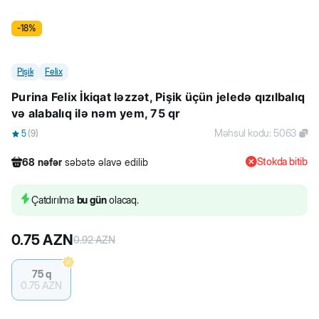
-
18
%
Pişik
Felix
Purina Felix İkiqat ləzzət, Pişik üçün jeledə qızılbalıq
və alabalıq ilə nəm yem, 75 qr
Məhsul kodu
:
5063
5
(
9
)
Stokda bitib
68
nəfər
səbətə əlavə edilib
223
nəfər
məhsula baxıb
464
nəfər
məhsulu alıb
Çatdırılma
bu gün
olacaq.
68
nəfər
səbətə əlavə edilib
0.75
AZN
0.92
AZN
75 q
0.75
AZN