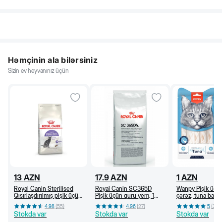
Həmçinin ala bilərsiniz
Sizin ev heyvanınız üçün
13
AZN
17.9
AZN
1
AZN
Royal Canin Sterilised
Royal Canin SC365D
Wanpy Pişik üçü
Qısırlaşdırılmış pişik üçün
Pişik üçün quru yem, 1
çərəz, tuna balığı
quru yem, 1 yaşdan, 400
yaşdan (kq)
4.98
(
55
)
4.96
(
27
)
5
(
36
)
q
Stokda var
Stokda var
Stokda var