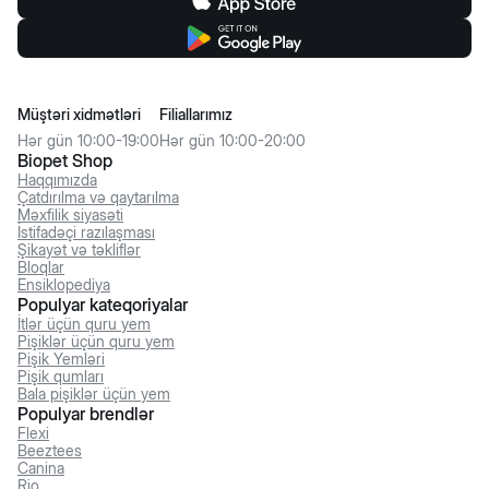
Müştəri xidmətləri
Filiallarımız
Hər gün 10:00-19:00
Hər gün 10:00-20:00
Biopet Shop
Haqqımızda
Çatdırılma və qaytarılma
Məxfilik siyasəti
İstifadəçi razılaşması
Şikayət və təkliflər
Bloqlar
Ensiklopediya
Populyar kateqoriyalar
İtlər üçün quru yem
Pişiklər üçün quru yem
Pişik Yemləri
Pişik qumları
Bala pişiklər üçün yem
Populyar brendlər
Flexi
Beeztees
Canina
Rio