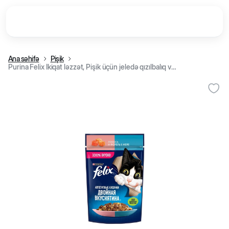
Ana səhifə
Pişik
Purina Felix İkiqat ləzzət, Pişik üçün jeledə qızılbalıq və alabalıq ilə nəm yem, 75 qr