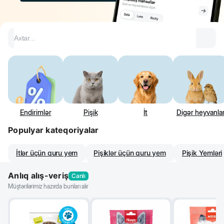
Kateqoriyalar
Endirimlər
Pişik
İt
Digər heyvanla
Populyar kateqoriyalar
İtlər üçün quru yem
Pişiklər üçün quru yem
Pişik Yemləri
Anlıq alış-veriş
Canlı
Müştərilərimiz hazırda bunları alır