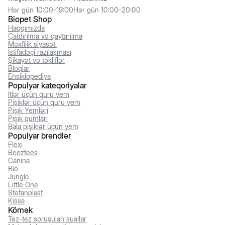
Hər gün 10:00-19:00
Hər gün 10:00-20:00
Biopet Shop
Haqqımızda
Çatdırılma və qaytarılma
Məxfilik siyasəti
İstifadəçi razılaşması
Şikayət və təkliflər
Bloqlar
Ensiklopediya
Populyar kateqoriyalar
İtlər üçün quru yem
Pişiklər üçün quru yem
Pişik Yemləri
Pişik qumları
Bala pişiklər üçün yem
Populyar brendlər
Flexi
Beeztees
Canina
Rio
Jungle
Little One
Stefanplast
Kissa
Kömək
Tez-tez soruşulan suallar