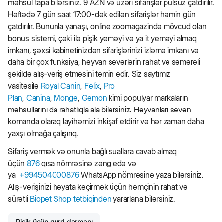
məhsul tapa bilərsiniz. 9 AZN və üzəri sifarişlər pulsuz çatdırılır.
Həftədə 7 gün saat 17:00-dək edilən sifarişlər həmin gün
çatdırılır. Bununla yanaşı, online zoomagazində mövcud olan
bonus sistemi, çəki ilə pişik yeməyi və ya it yeməyi almaq
imkanı, şəxsi kabinetinizdən sifarişlərinizi izləmə imkanı və
daha bir çox funksiya, heyvan sevərlərin rahat və səmərəli
şəkildə alış-veriş etməsini təmin edir. Siz saytımız
vasitəsilə
Royal Canin
,
Felix
,
Pro
Plan
,
Canina
,
Monge
,
Gemon
kimi populyar markaların
məhsullarını da rahatlıqla ala bilərsiniz. Heyvanları sevən
komanda olaraq layihəmizi inkişaf etdirir və hər zaman daha
yaxşı olmağa çalışırıq.
Sifariş vermək və onunla bağlı suallara cavab almaq
üçün
876
qısa nömrəsinə zəng edə və
ya
+994504000876
WhatsApp nömrəsinə yaza bilərsiniz.
Alış-verişinizi həyata keçirmək üçün həmçinin rahat və
sürətli
Biopet Shop tətbiqindən
yararlana bilərsiniz.
Pişik üçün qurd dərmanı