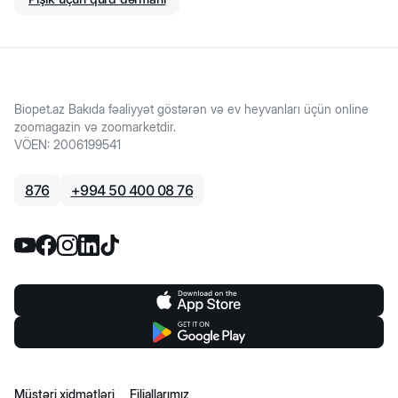
Biopet.az Bakıda fəaliyyət göstərən və ev heyvanları üçün online
zoomagazin və zoomarketdir.
VÖEN
:
2006199541
876
+
994 50 400 08 76
Müştəri xidmətləri
Filiallarımız