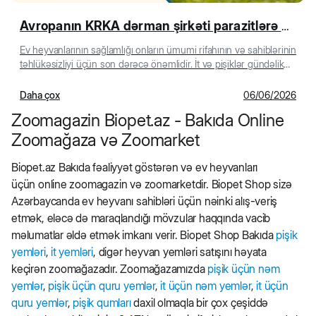
Avropanın KRKA dərman şirkəti parazitlərə qarşı hərtərəfli qorunma təqdim edir
Ev heyvanlarının sağlamlığı onların ümumi rifahının və sahiblərinin
təhlükəsizliyi üçün son dərəcə önəmlidir. İt və pişiklər gündəlik
həyatlarında həm...
Daha çox
06/06/2026
Zoomagazin Biopet.az - Bakıda Online
Zoomağaza və Zoomarket
Biopet.az Bakıda fəaliyyət göstərən və ev heyvanları
üçün online zoomagazin və zoomarketdir. Biopet Shop sizə
Azərbaycanda ev heyvanı sahibləri üçün nəinki alış-veriş
etmək, eləcə də maraqlandığı mövzular haqqında vacib
məlumatlar əldə etmək imkanı verir. Biopet Shop Bakıda
pişik
yemləri
,
it yemləri
, digər heyvan yemləri satışını həyata
keçirən zoomağazadır. Zoomağazamızda
pişik üçün nəm
yemlər
,
pişik üçün quru yemlər
,
it üçün nəm yemlər
,
it üçün
quru yemlər
,
pişik qumları
daxil olmaqla bir çox çeşiddə