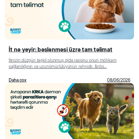
İt nə yeyir: bəslənməsi üzrə tam təlimat
İtinizin düzgün təşkil olunmuş qida rasionu onun möhkəm
sağlamlığının və uzunömürlülüyünün rəhnidir. &nbs...
Daha çox
08/06/2026