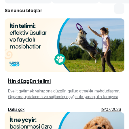
Sonuncu bloqlar
İtin düzgün təlimi
Evə it gətirmək yalnız ona düzgün qulluq etməklə məhdudlaşmır.
Gigiyena, qidalanma və sağlamlıq qayğısı ilə yanaşı, itin tərbiyəsi
və təlimi...
Daha çox
19/07/2026