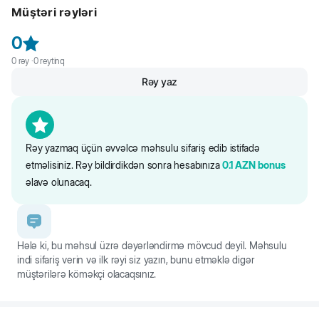
optimal əzələ kütləsini təmin edir
Müştəri rəyləri
Zülal 8,0%
Bəslənmə iki yemək qəbulundan ibarət olunmalıdır.
- bağırsağın faydalı mikroflorasını bəsləyən təbii bitki mənşəli liflər
Yağ 3,5%
0
qaynağı sağlam həzmə kömək edir
Kül 1,5%
0
rəy ·
Lif 0,2%
0
reytinq
- sağlam və uzunömürlü həyat üçün vacib vitaminlər ilə
Kalsium 0,17%
zənginləşdirilmə
Rəy yaz
Fosfor 0,17%
- qızılbalıq yağı dəri və tük örtüyünün keyfiyyətini artırır
Omeqa-3 0,05%
Omeqa-6 0,2%
- orqanizmin maye balansını dəstəkləyir
Nəmlik 83%
Rəy yazmaq üçün əvvəlcə məhsulu sifariş edib istifadə
etməlisiniz. Rəy bildirdikdən sonra hesabınıza
0.1
AZN
bonus
Miratorg nəm pişik yemləri
ideal olaraq qısırlaşdırılmış pişiklərin
əlavə olunacaq.
rasionuna uyğun olacaqdır.
Hələ ki, bu məhsul üzrə dəyərləndirmə mövcud deyil. Məhsulu
indi sifariş verin və ilk rəyi siz yazın, bunu etməklə digər
müştərilərə köməkçi olacaqsınız.