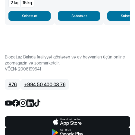
2 kq
15 kq
Səbətə at
Səbətə at
Səbətə a
Biopet.az Bakıda fəaliyyət göstərən və ev heyvanları üçün online
zoomagazin və zoomarketdir.
VÖEN
:
2006199541
876
+
994 50 400 08 76