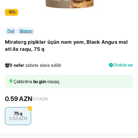
-
16
%
Pişik
Miratorg
Miratorg pişiklər üçün nəm yem, Black Angus mal
əti ilə raqu, 75 q
Stokda var
9
nəfər
səbətə əlavə edilib
187
nəfər
məhsula baxıb
26
nəfər
məhsulu alıb
Çatdırılma
bu gün
olacaq.
9
nəfər
səbətə əlavə edilib
0.59
AZN
0.7
AZN
75 q
0.59
AZN