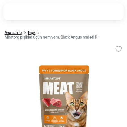
Ana səhifə
Pişik
Miratorg pişiklər üçün nəm yem, Black Angus mal əti ilə raqu, 75 q