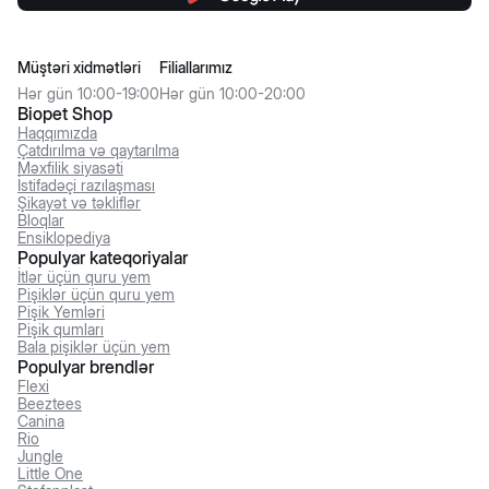
Müştəri xidmətləri
Filiallarımız
Hər gün 10:00-19:00
Hər gün 10:00-20:00
Biopet Shop
Haqqımızda
Çatdırılma və qaytarılma
Məxfilik siyasəti
İstifadəçi razılaşması
Şikayət və təkliflər
Bloqlar
Ensiklopediya
Populyar kateqoriyalar
İtlər üçün quru yem
Pişiklər üçün quru yem
Pişik Yemləri
Pişik qumları
Bala pişiklər üçün yem
Populyar brendlər
Flexi
Beeztees
Canina
Rio
Jungle
Little One