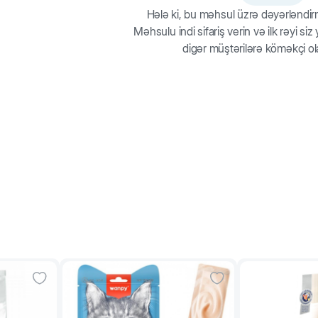
Hələ ki, bu məhsul üzrə dəyərləndi
3
Məhsulu indi sifariş verin və ilk rəyi si
digər müştərilərə köməkçi ol
3+1/2