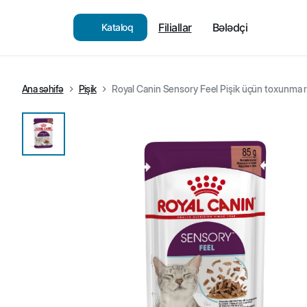
Filiallar
Bələdçi
Kataloq
Ana səhifə
Pişik
Royal Canin Sensory Feel Pişik üçün toxunma r