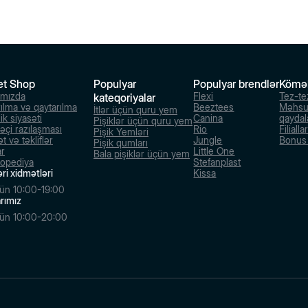
et Shop
Populyar
Populyar brendlər
Kömə
ımızda
Flexi
Tez-te
kateqoriyalar
rılma və qaytarılma
Beeztees
Məhsu
İtlər üçün quru yem
ik siyasəti
Canina
qaydal
Pişiklər üçün quru yem
dəçi razılaşması
Rio
Filialla
Pişik Yemləri
t və təkliflər
Jungle
Bonus s
Pişik qumları
ar
Little One
Bala pişiklər üçün yem
lopediya
Stefanplast
ri xidmətləri
Kissa
ün 10:00-19:00
larımız
ün 10:00-20:00