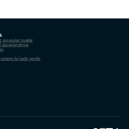
k
z soruşulan suallar
l dəyərləndirmə
arı
r
istemi ilə bağlı yenilik