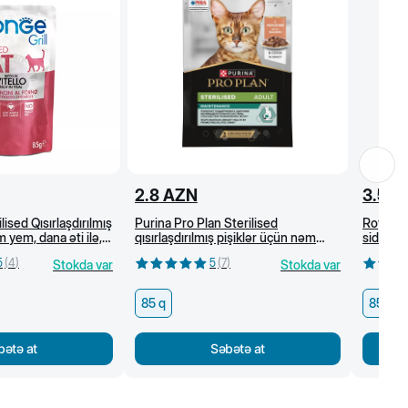
2.8
AZN
3.5
A
lised Qısırlaşdırılmış
Purina Pro Plan Sterilised
Royal C
 yem, dana əti ilə,
qısırlaşdırılmış pişiklər üçün nəm
sidik-if
yem, sousda qızılbalıq, 85 q
baytarlı
5
(
4
)
5
(
7
)
Stokda var
Stokda var
85 q
85 q
bətə at
Səbətə at