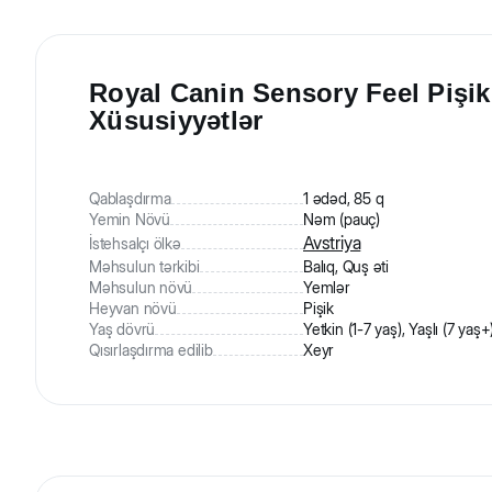
Royal Canin Sensory Feel Pişik
Xüsusiyyətlər
Qablaşdırma
1 ədəd, 85 q
Yemin Növü
Nəm (pauç)
Avstriya
İstehsalçı ölkə
Məhsulun tərkibi
Balıq, Quş əti
Məhsulun növü
Yemlər
Heyvan növü
Pişik
Yaş dövrü
Yetkin (1-7 yaş), Yaşlı (7 yaş+
Qısırlaşdırma edilib
Xeyr