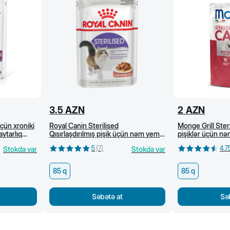
3.5
AZN
2
AZN
çün xroniki
Royal Canin Sterilised
Monge Grill Steri
ytarlıq
Qısırlaşdırılmış pişik üçün nəm yem
pişiklər üçün nəm
m yem, 85 q
(sous) 85 q
85 q
5
(
7
)
4.7
Stokda var
Stokda var
85 q
85 q
Səbətə at
Sə