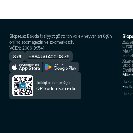
Biop
Biopet.az Bakıda fəaliyyət göstərən və ev heyvanları üçün
Haqq
online zoomagazin və zoomarketdir.
Çatdı
VÖEN
:
2006199541
Məxfil
İstifa
876
+
994 50 400 08 76
Şikayə
Bloql
Ensik
Müştə
Hər g
Tətbiqi endirmək üçün
Filial
QR kodu skan edin
Hər g