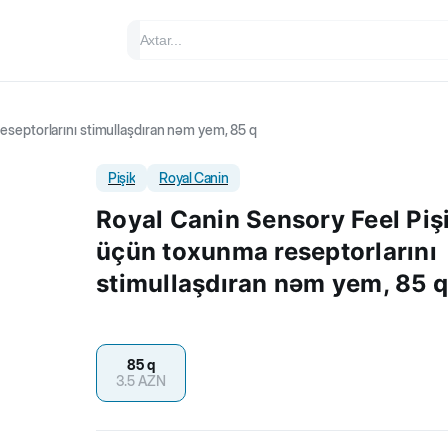
eseptorlarını stimullaşdıran nəm yem, 85 q
Pişik
Royal Canin
Royal Canin Sensory Feel Piş
üçün toxunma reseptorlarını
stimullaşdıran nəm yem, 85 q
85 q
3.5
AZN