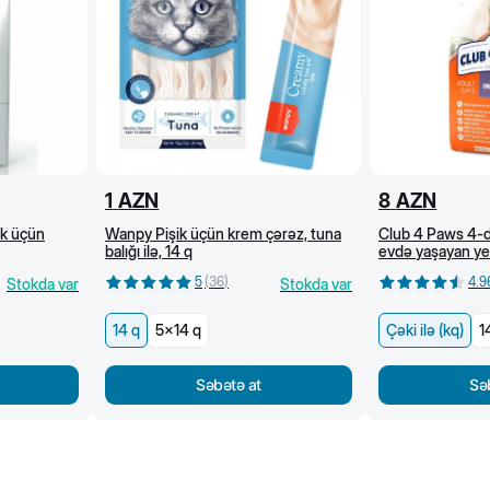
1
AZN
8
AZN
ik üçün
Wanpy Pişik üçün krem çərəz, tuna
Club 4 Paws 4-d
balığı ilə, 14 q
evdə yaşayan yet
(kq)
5
(
36
)
4.9
Stokda var
Stokda var
14 q
5x14 q
Çəki ilə (kq)
1
Səbətə at
Sə