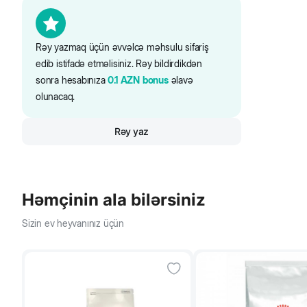
5 kq
Rəy yazmaq üçün əvvəlcə məhsulu sifariş
edib istifadə etməlisiniz. Rəy bildirdikdən
6 kq
sonra hesabınıza
0.1
AZN
bonus
əlavə
olunacaq.
Rəy yaz
Həmçinin ala bilərsiniz
Sizin ev heyvanınız üçün