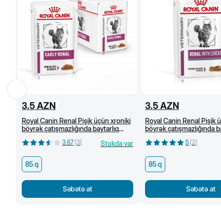
3.5
AZN
3.5
AZN
Royal Canin Renal Pişik üçün xroniki
Royal Canin Renal Pişik ü
böyrək çatışmazlığında baytarlıq
böyrək çatışmazlığında ba
pəhrizi, mal əti ilə nəm yem, 85 q
pəhrizi, toyuq əti ilə nə
3.67
(
3
)
5
(
2
)
Stokda var
85 q
85 q
Səbətə at
Səbətə at