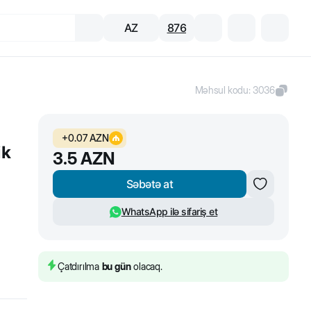
AZ
876
Məhsul kodu
:
3036
+
0.07
AZN
ik
3.5
AZN
Səbətə at
WhatsApp ilə sifariş et
Çatdırılma
bu gün
olacaq.