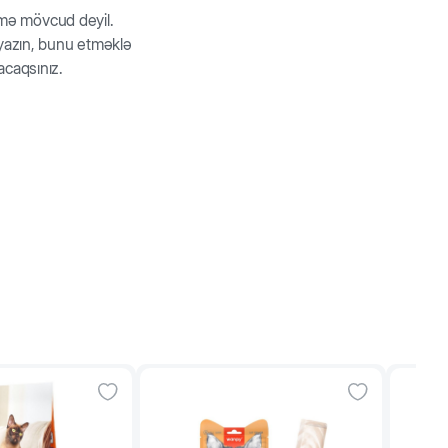
rmə mövcud deyil.
z yazın, bunu etməklə
acaqsınız.