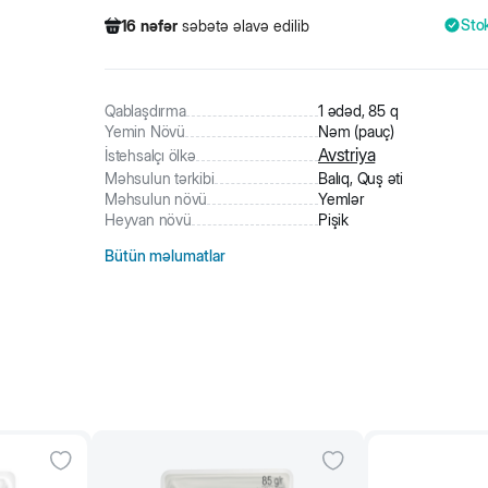
Sto
16
nəfər
səbətə əlavə edilib
174
nəfər
məhsula baxıb
133
nəfər
məhsulu alıb
16
nəfər
səbətə əlavə edilib
Qablaşdırma
1 ədəd, 85 q
Yemin Növü
Nəm (pauç)
Avstriya
İstehsalçı ölkə
Məhsulun tərkibi
Balıq, Quş əti
Məhsulun növü
Yemlər
Heyvan növü
Pişik
Bütün məlumatlar