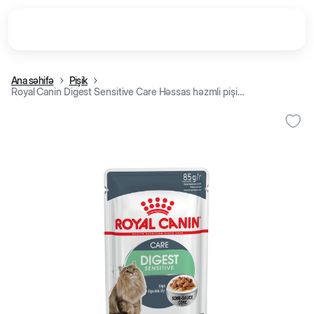
Ana səhifə
Pişik
Royal Canin Digest Sensitive Care Həssas həzmli pişik üçün nəm yem, sousda dilimlər, 85 q