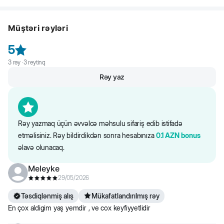
pişiyin lazımi miqdarda müxtəlif qida maddələrinin qəbul etməsini
Saytdakı maddələr və qida tərkibi barədə məlumat yalnız istinad
təmin edir. Aşağı yağ dərəcəsi optimal, sağlam çəki saxlamağa kömək
üçündür. Bütün məhsul məlumatları birbaşa qablaşdırmada təqdim
Pişiyin
3
kq
4 kq
5 kq
6 kq
edir. Royal Canin Digest Sensitive Formulu uyğunlaşdırılmış mineral
olunur.
Müştəri rəyləri
çəkisi
tərkibi ilə sidik sisteminin sağlamlığını dəstəkləyir.
5
3
rəy ·
3
reytinq
Pauç
2
2 +
3
3 +
1/2
1/2
Rəy yaz
Rəy yazmaq üçün əvvəlcə məhsulu sifariş edib istifadə
etməlisiniz. Rəy bildirdikdən sonra hesabınıza
0.1
AZN
bonus
əlavə olunacaq.
Meleyke
29/05/2026
Təsdiqlənmiş alış
Mükafatlandırılmış rəy
En çox aldigim yaş yemdir , ve cox keyfiyyetlidir