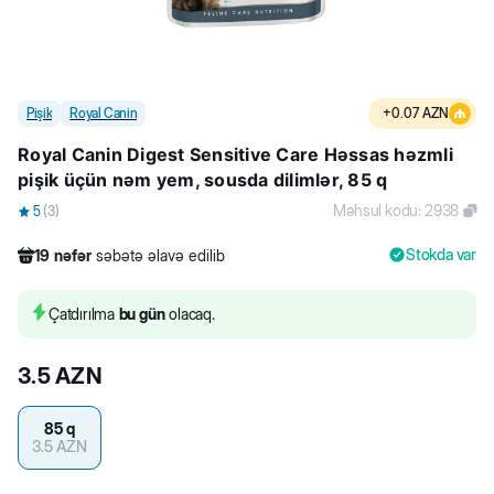
Pişik
Royal Canin
+
0.07
AZN
Royal Canin Digest Sensitive Care Həssas həzmli
pişik üçün nəm yem, sousda dilimlər, 85 q
Məhsul kodu
:
2938
5
(
3
)
Stokda var
19
nəfər
səbətə əlavə edilib
279
nəfər
məhsula baxıb
155
nəfər
məhsulu alıb
Çatdırılma
bu gün
olacaq.
19
nəfər
səbətə əlavə edilib
3.5
AZN
85 q
3.5
AZN