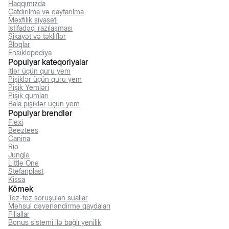
Haqqımızda
Çatdırılma və qaytarılma
Məxfilik siyasəti
İstifadəçi razılaşması
Şikayət və təkliflər
Bloqlar
Ensiklopediya
Populyar kateqoriyalar
İtlər üçün quru yem
Pişiklər üçün quru yem
Pişik Yemləri
Pişik qumları
Bala pişiklər üçün yem
Populyar brendlər
Flexi
Beeztees
Canina
Rio
Jungle
Little One
Stefanplast
Kissa
Kömək
Tez-tez soruşulan suallar
Məhsul dəyərləndirmə qaydaları
Filiallar
Bonus sistemi ilə bağlı yenilik