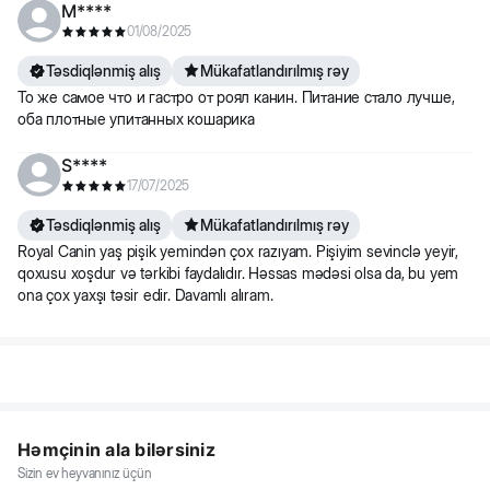
M****
01/08/2025
Təsdiqlənmiş alış
Mükafatlandırılmış rəy
То же самое что и гастро от роял канин. Питание стало лучше,
оба плотные упитанных кошарика
S****
17/07/2025
Təsdiqlənmiş alış
Mükafatlandırılmış rəy
Royal Canin yaş pişik yemindən çox razıyam. Pişiyim sevinclə yeyir,
qoxusu xoşdur və tərkibi faydalıdır. Həssas mədəsi olsa da, bu yem
ona çox yaxşı təsir edir. Davamlı alıram.
Həmçinin ala bilərsiniz
Sizin ev heyvanınız üçün