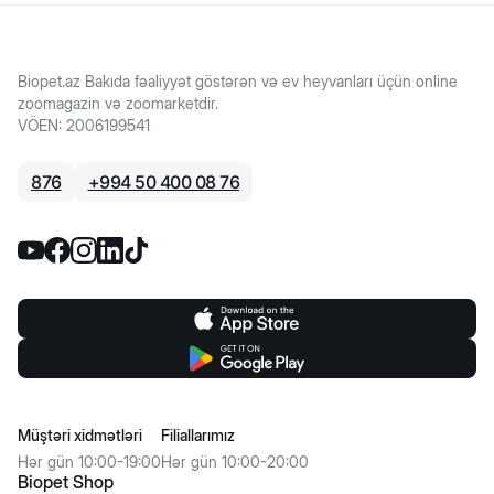
Biopet.az Bakıda fəaliyyət göstərən və ev heyvanları üçün online
zoomagazin və zoomarketdir.
VÖEN
:
2006199541
876
+
994 50 400 08 76
Müştəri xidmətləri
Filiallarımız
Hər gün 10:00-19:00
Hər gün 10:00-20:00
Biopet Shop