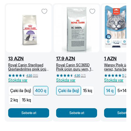
13
AZN
17.9
AZN
1
AZN
Royal Canin Sterilised
Royal Canin SC365D
Wanpy Pişik üçü
Qısırlaşdırılmış pişik üçün
Pişik üçün quru yem, 1
çərəz, tuna balığı
quru yem, 1 yaşdan, 400
yaşdan (kq)
4.98
(
55
)
4.96
(
27
)
5
(
36
)
q
Stokda var
Stokda var
Stokda var
Çəki ilə (kq)
400 q
Çəki ilə (kq)
15 kq
14 q
5x14 q
2 kq
15 kq
Səbətə at
Səbətə at
Səbətə a