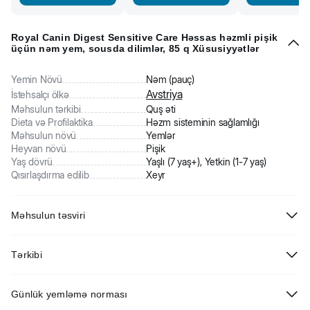
Royal Canin Digest Sensitive Care Həssas həzmli pişik
üçün nəm yem, sousda dilimlər, 85 q Xüsusiyyətlər
Yemin Növü
Nəm (pauç)
Avstriya
İstehsalçı ölkə
Məhsulun tərkibi
Quş əti
Dieta və Profilaktika
Həzm sisteminin sağlamlığı
Məhsulun növü
Yemlər
Heyvan növü
Pişik
Yaş dövrü
Yaşlı (7 yaş+), Yetkin (1-7 yaş)
Qısırlaşdırma edilib
Xeyr
Məhsulun təsviri
Royal Canin Digest Sensitive Care Həssas həzmli pişik üçün nəm
Tərkibi
yem. Sousda kiçik dilimlər şəklində hazırlanmış tam rasionlu
yem. Həssas həzm sistemi olan yetkin pişiklər üçün yüksək
Ət və ət məhsulları, dənli bitkilər, bitki mənşəli məhsullar, mineral
dərəcədə həzm olunan qida. Tərkibindəki LIP zülalları nəcis
Günlük yemləmə norması
maddələr, bitki mənşəli zülal ekstraktları, karbohidrat mənbələri.
qoxusunu azaltmağa kömək edir. Yemin yüksək həzm dərəcəsi