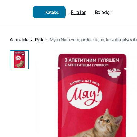
Filiallar
Bələdçi
Kataloq
Ana səhifə
Pişik
Myau Nəm yem, pişiklər üçün, ləzzətli qulyaş ilə