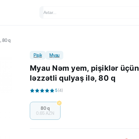
, 80 q
Pişik
Myau
Myau Nəm yem, pişiklər üçün
ləzzətli qulyaş ilə, 80 q
5
(
4
)
80 q
0.65
AZN