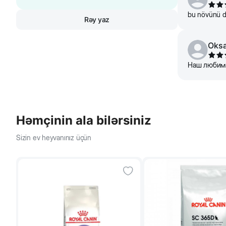
bu növünü də 
Rəy yaz
Oks
Наш любимый
Həmçinin ala bilərsiniz
Sizin ev heyvanınız üçün