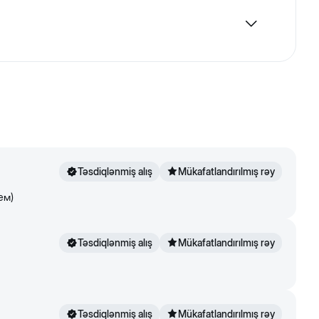
dirir və sağlam inkişaf etməyinə kömək edir.
qla), şəkər.
 təqdim olunur.
Təsdiqlənmiş alış
Mükafatlandırılmış rəy
ем)
Təsdiqlənmiş alış
Mükafatlandırılmış rəy
Təsdiqlənmiş alış
Mükafatlandırılmış rəy