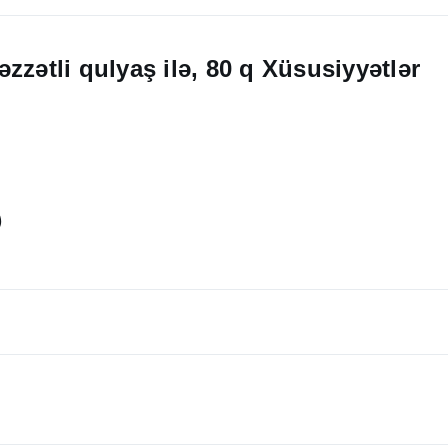
zzətli qulyaş ilə, 80 q Xüsusiyyətlər
)