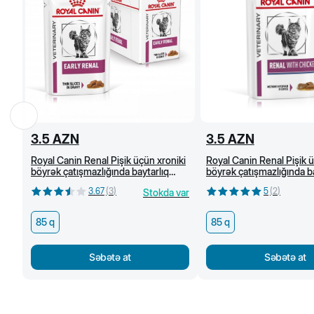
3.5
AZN
3.5
AZN
Royal Canin Renal Pişik üçün xroniki
Royal Canin Renal Pişik ü
böyrək çatışmazlığında baytarlıq
böyrək çatışmazlığında ba
pəhrizi, mal əti ilə nəm yem, 85 q
pəhrizi, toyuq əti ilə nə
3.67
(
3
)
5
(
2
)
Stokda var
85 q
85 q
Səbətə at
Səbətə at