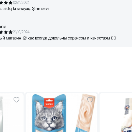
02/11/2024
aldıq ki sınayaq. Şirin sevir
ana
21/10/2024
 магазин 🐱 как всегда довольны сервисом и качеством 👍🏻