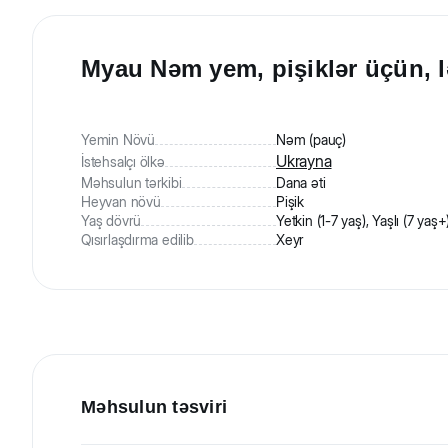
Myau Nəm yem, pişiklər üçün, lə
Yemin Növü
Nəm (pauç)
Ukrayna
İstehsalçı ölkə
Məhsulun tərkibi
Dana əti
Heyvan növü
Pişik
Yaş dövrü
Yetkin (1-7 yaş), Yaşlı (7 yaş+
Qısırlaşdırma edilib
Xeyr
Məhsulun təsviri