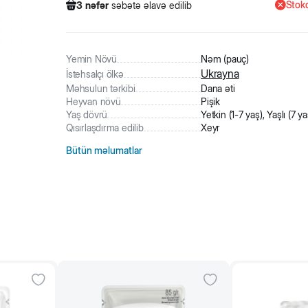
Stokd
3
nəfər
səbətə əlavə edilib
158
nəfər
məhsula baxıb
62
nəfər
məhsulu alıb
3
nəfər
səbətə əlavə edilib
Yemin Növü
Nəm (pauç)
Ukrayna
İstehsalçı ölkə
Məhsulun tərkibi
Dana əti
Heyvan növü
Pişik
Yaş dövrü
Yetkin (1-7 yaş), Yaşlı (7 y
Qısırlaşdırma edilib
Xeyr
Bütün məlumatlar