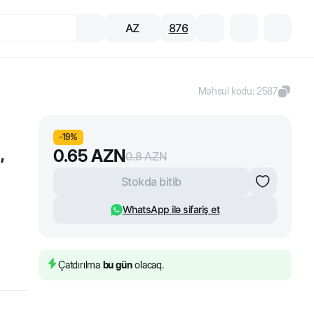
AZ
876
Məhsul kodu
:
2587
-
19
%
,
0.65
AZN
0.8
AZN
Stokda bitib
WhatsApp ilə sifariş et
Çatdırılma
bu gün
olacaq.