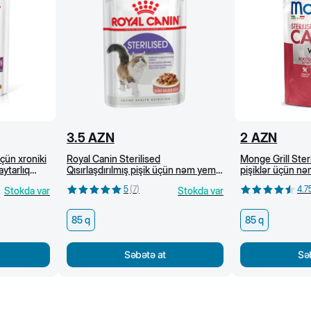
3.5
AZN
2
AZN
çün xroniki
Royal Canin Sterilised
Monge Grill Steri
ytarlıq
Qısırlaşdırılmış pişik üçün nəm yem
pişiklər üçün nəm
m yem, 85 q
(sous) 85 q
85 q
5
(
7
)
4.7
Stokda var
Stokda var
85 q
85 q
Səbətə at
Sə