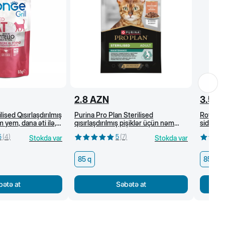
2.8
AZN
3.5
A
lised Qısırlaşdırılmış
Purina Pro Plan Sterilised
Royal C
 yem, dana əti ilə,
qısırlaşdırılmış pişiklər üçün nəm
sidik-if
yem, sousda qızılbalıq, 85 q
baytarlı
5
(
4
)
5
(
7
)
Stokda var
Stokda var
85 q
85 q
bətə at
Səbətə at