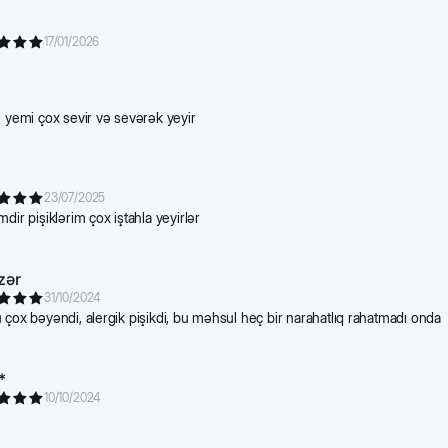
17/01/2026
u yemi çox sevir və sevərək yeyir
a
23/07/2025
dir pişiklərim çox iştahla yeyirlər
zər
31/10/2024
 çox bəyəndi, alergik pişikdi, bu məhsul heç bir narahatlıq rahatmadı onda
*
10/10/2024