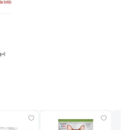
a bitib
aş+)