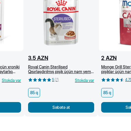
3.5
AZN
2
AZN
çün xroniki
Royal Canin Sterilised
Monge Grill Steri
ytarlıq
Qısırlaşdırılmış pişik üçün nəm yem
pişiklər üçün nəm
m yem, 85 q
(sous) 85 q
85 q
5
(
7
)
4.7
Stokda var
Stokda var
85 q
85 q
Səbətə at
Sə