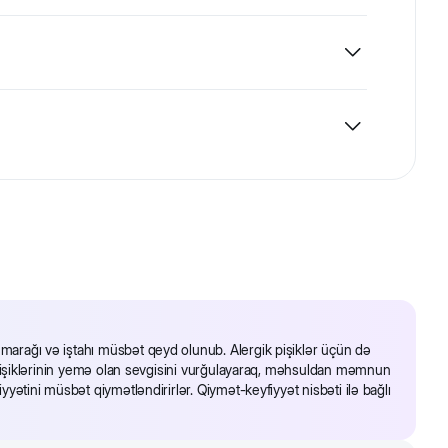
ə 82% ət və ət komponentləri daxildir. Omeqa 3 və
tetini gücləndirir.
lı ekstraktları, minerallar, yağlar (qızılbalıq yağı 0,4%),
şdırmada təqdim olunur.
Gün ərzində pauç sayı
2 + ½
 marağı və iştahı müsbət qeyd olunub. Alergik pişiklər üçün də
3
ar, pişiklərinin yemə olan sevgisini vurğulayaraq, məhsuldan məmnun
iyyətini müsbət qiymətləndirirlər. Qiymət-keyfiyyət nisbəti ilə bağlı
3 + ½