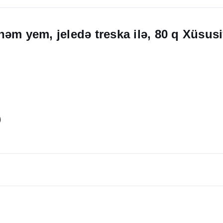
əm yem, jeledə treska ilə, 80 q Xüsusi
)