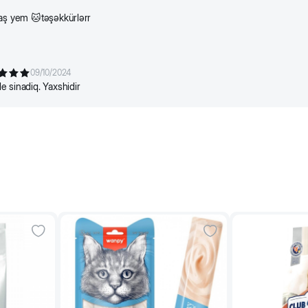
aş yem 🐱təşəkkürlərr
09/10/2024
 sinadiq. Yaxshidir