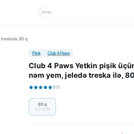
treska ilə, 80 q
Pişik
Club 4 Paws
Club 4 Paws Yetkin pişik üçü
nəm yem, jeledə treska ilə, 8
5
(
5
)
80 q
0.9
AZN