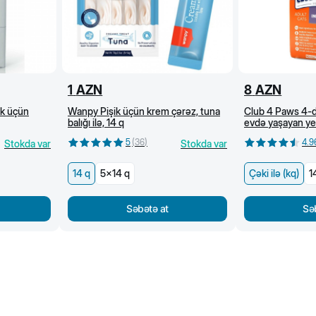
1
AZN
8
AZN
ik üçün
Wanpy Pişik üçün krem çərəz, tuna
Club 4 Paws 4-d
balığı ilə, 14 q
evdə yaşayan yet
(kq)
5
(
36
)
4.9
Stokda var
Stokda var
14 q
5x14 q
Çəki ilə (kq)
1
Səbətə at
Sə