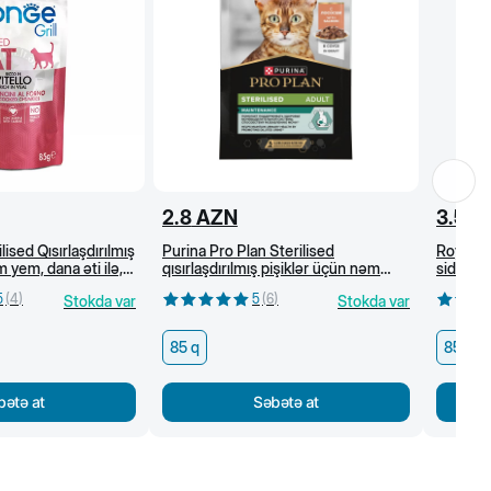
2.8
AZN
3.5
A
lised Qısırlaşdırılmış
Purina Pro Plan Sterilised
Royal C
 yem, dana əti ilə,
qısırlaşdırılmış pişiklər üçün nəm
sidik-if
yem, sousda qızılbalıq, 85 q
baytarlı
5
(
4
)
5
(
6
)
Stokda var
Stokda var
85 q
85 q
bətə at
Səbətə at