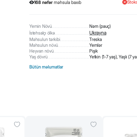
Stokd
168
nəfər
məhsula baxıb
35
nəfər
məhsulu alıb
168
nəfər
məhsula baxıb
Yemin Növü
Nəm (pauç)
Ukrayna
İstehsalçı ölkə
Məhsulun tərkibi
Treska
Məhsulun növü
Yemlər
Heyvan növü
Pişik
Yaş dövrü
Yetkin (1-7 yaş), Yaşlı (7 y
Bütün məlumatlar