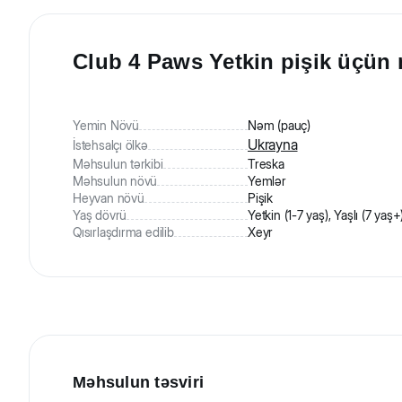
Club 4 Paws Yetkin pişik üçün n
Yemin Növü
Nəm (pauç)
Ukrayna
İstehsalçı ölkə
Məhsulun tərkibi
Treska
Məhsulun növü
Yemlər
Heyvan növü
Pişik
Yaş dövrü
Yetkin (1-7 yaş), Yaşlı (7 yaş+
Qısırlaşdırma edilib
Xeyr
Məhsulun təsviri