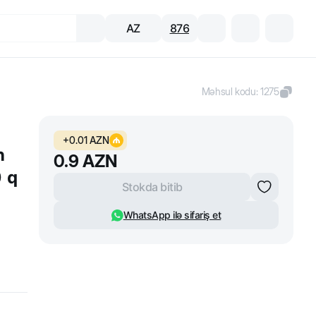
AZ
876
Məhsul kodu
:
1275
+
0.01
AZN
n
0.9
AZN
0 q
Stokda bitib
WhatsApp ilə sifariş et