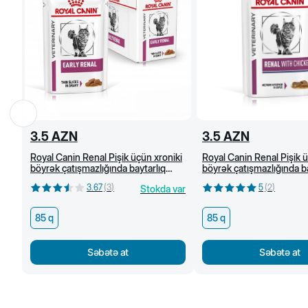
3.5
AZN
3.5
AZN
Royal Canin Renal Pişik üçün xroniki
Royal Canin Renal Pişik ü
böyrək çatışmazlığında baytarlıq
böyrək çatışmazlığında ba
pəhrizi, mal əti ilə nəm yem, 85 q
pəhrizi, toyuq əti ilə nə
3.67
(
3
)
5
(
2
)
Stokda var
85 q
85 q
Səbətə at
Səbətə at