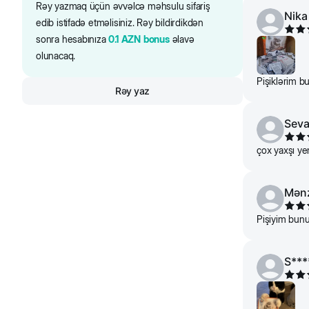
Rəy yazmaq üçün əvvəlcə məhsulu sifariş
Nika
edib istifadə etməlisiniz. Rəy bildirdikdən
6
sonra hesabınıza
0.1
AZN
bonus
əlavə
olunacaq.
Pişiklərim b
Rəy yaz
Sev
çox yaxşı yem
Mən
Pişiyim bunu
S***