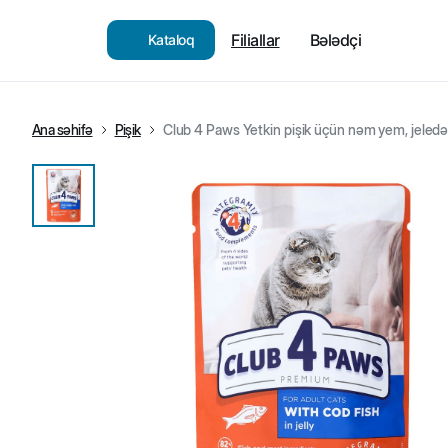
Filiallar
Bələdçi
Kataloq
Ana səhifə
Pişik
Club 4 Paws Yetkin pişik üçün nəm yem, jeledə 