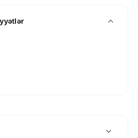
yyətlər