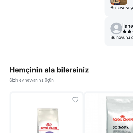
Ən sevdiyi y
İlahə
Bu novunu de
Həmçinin ala bilərsiniz
Sizin ev heyvanınız üçün