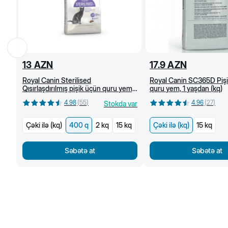
13
AZN
17.9
AZN
Royal Canin Sterilised
Royal Canin SC365D Piş
Qısırlaşdırılmış pişik üçün quru yem,
quru yem, 1 yaşdan (kq)
1 yaşdan, 400 q
4.98
(
55
)
4.96
(
27
)
Stokda var
Çəki ilə (kq)
400 q
2 kq
15 kq
Çəki ilə (kq)
15 kq
Səbətə at
Səbətə at