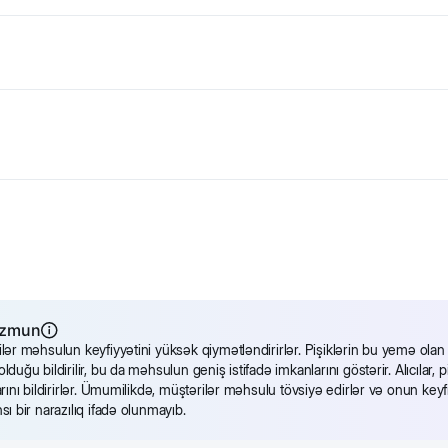
 ilə
. Yetkin pişiklər üçün tam balanslaşdırılmış rasion. Hər dilimin
amlığını qoruyur. INTEGRAMIX formulu pişiyin sağlamlığını və immuni
lı məhsulları (9% treska balığı daxil olmaqla), dənli bitkilər, bitki züla
 (pomidor 0,11%), zəncəfil 0,005%.
alnız istinad üçündür. Bütün məhsul məlumatları birbaşa qabla
əzmun
lər məhsulun keyfiyyətini yüksək qiymətləndirirlər. Pişiklərin bu yemə olan
lduğu bildirilir, bu da məhsulun geniş istifadə imkanlarını göstərir. Alıcıl
arını bildirirlər. Ümumilikdə, müştərilər məhsulu tövsiyə edirlər və onun keyf
sı bir narazılıq ifadə olunmayıb.