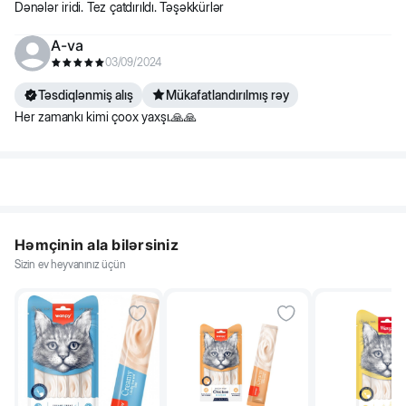
Dənələr iridi. Tez çatdırıldı. Təşəkkürlər
A-va
03/09/2024
Təsdiqlənmiş alış
Mükafatlandırılmış rəy
Her zamankı kimi çoox yaxşı.🙏🙏
Həmçinin ala bilərsiniz
Sizin ev heyvanınız üçün