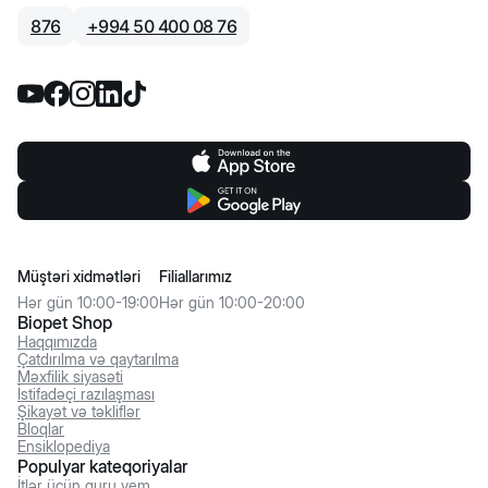
876
+
994 50 400 08 76
Müştəri xidmətləri
Filiallarımız
Hər gün 10:00-19:00
Hər gün 10:00-20:00
Biopet Shop
Haqqımızda
Çatdırılma və qaytarılma
Məxfilik siyasəti
İstifadəçi razılaşması
Şikayət və təkliflər
Bloqlar
Ensiklopediya
Populyar kateqoriyalar
İtlər üçün quru yem