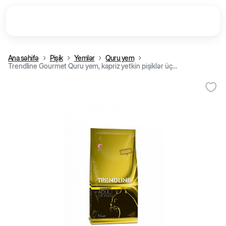
Ana səhifə
Pişik
Yemlər
Quru yem
Trendline Gourmet Quru yem, kapriz yetkin pişiklər üçün (15 kq)