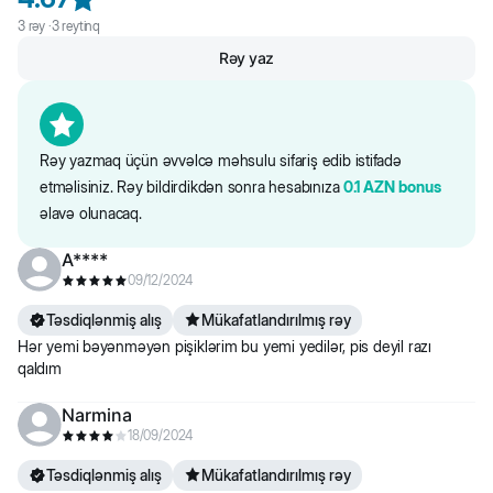
3
rəy ·
3
reytinq
Qida dəyəri: zülallar 27%, yağlar 10%, kül 8%, lif 2%.
Rəy yaz
Saytdakı maddələr və qida tərkibi barədə məlumat yalnız istinad
üçündür. Bütün məhsul məlumatları birbaşa qablaşdırmada təqdim
olunur.
Rəy yazmaq üçün əvvəlcə məhsulu sifariş edib istifadə
etməlisiniz. Rəy bildirdikdən sonra hesabınıza
0.1
AZN
bonus
əlavə olunacaq.
A****
09/12/2024
Təsdiqlənmiş alış
Mükafatlandırılmış rəy
Hər yemi bəyənməyən pişiklərim bu yemi yedilər, pis deyil razı
qaldım
Narmina
18/09/2024
Təsdiqlənmiş alış
Mükafatlandırılmış rəy