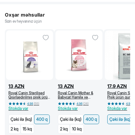
Oxşar məhsullar
Sizin ev heyvanınız üçün
13
AZN
13
AZN
17.9
AZN
Royal Canin Sterilised
Royal Canin Mother &
Royal Canin SC
Qısırlaşdırılmış pişik üçün
Babycat Hamilə və
Pişik üçün quru y
quru yem, 1 yaşdan, 400
südverən pişik və bala
yaşdan (kq)
4.98
(
55
)
4.96
(
26
)
4.96
(
q
pişik üçün quru yem (400
Stokda var
Stokda var
Stokda var
q)
Çəki ilə (kq)
400 q
Çəki ilə (kq)
400 q
Çəki ilə (kq)
2 kq
15 kq
2 kq
10 kq