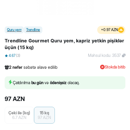
Quru yem
Trendline
+
0.97
AZN
Trendline Gourmet Quru yem, kapriz yetkin pişiklər
üçün (15 kq)
Məhsul kodu
:
3537
4.67
(
3
)
Stokda bitib
2
nəfər
səbətə əlavə edilib
458
nəfər
məhsula baxıb
46
nəfər
məhsulu alıb
Çatdırılma
bu gün
və
ödənişsiz
olacaq.
2
nəfər
səbətə əlavə edilib
97
AZN
Çəki ilə (kq)
15 kq
6.7
AZN
97
AZN