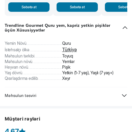
Səbətə at
Səbətə at
Səbətə a
Trendline Gourmet Quru yem, kapriz yetkin pişiklər
üçün Xüsusiyyətlər
Yemin Növü
Quru
Türkiyə
İstehsalçı ölkə
Məhsulun tərkibi
Toyuq
Məhsulun növü
Yemlər
Heyvan növü
Pişik
Yaş dövrü
Yetkin (1-7 yaş), Yaşlı (7 yaş+)
Qısırlaşdırma edilib
Xeyr
Məhsulun təsviri
Kapriz pişiklər üçün tam rasionlu və balanslaşdırılmış quru yem.
Toyuq əti, immunitet dəstəyi üçün pivə mayası və kətan toxumundan
Müştəri rəyləri
alınan omeqa-3 və -6 ilə tamamilə balanslaşdırılmış təbii yem. Bütün
yetkin pişiklərin qida ehtiyaclarını ödəmək üçün baytar diyetoloqları
4.67
tərəfindən diqqətlə hazırlanmışdır.