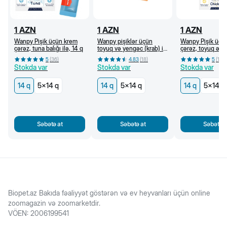
1
AZN
1
AZN
1
AZN
Wanpy Pişik üçün krem
Wanpy pişiklər üçün
Wanpy Pişik üçü
çərəz, tuna balığı ilə, 14 q
toyuq və yengəc (krab) ilə
çərəz, toyuq əti i
krem çərəz, 14 q
5
(
36
)
4.83
(
18
)
5
(
18
)
Stokda var
Stokda var
Stokda var
14 q
5x14 q
14 q
5x14 q
14 q
5x14 q
Səbətə at
Səbətə at
Səbətə a
Biopet.az Bakıda fəaliyyət göstərən və ev heyvanları üçün online
zoomagazin və zoomarketdir.
VÖEN
:
2006199541