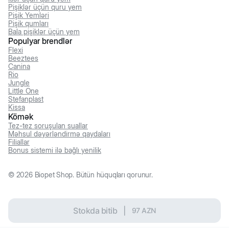
Pişiklər üçün quru yem
Pişik Yemləri
Pişik qumları
Bala pişiklər üçün yem
Populyar brendlər
Flexi
Beeztees
Canina
Rio
Jungle
Little One
Stefanplast
Kissa
Kömək
Tez-tez soruşulan suallar
Məhsul dəyərləndirmə qaydaları
Filiallar
Bonus sistemi ilə bağlı yenilik
©
2026
Biopet Shop. Bütün hüquqları qorunur.
Stokda bitib
|
97
AZN