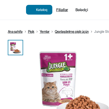
Filiallar
Bələdçi
Kataloq
Ana səhifə
Pişik
Yemlər
Qısırlaşdırılmış pişik üçün
Jungle Ste