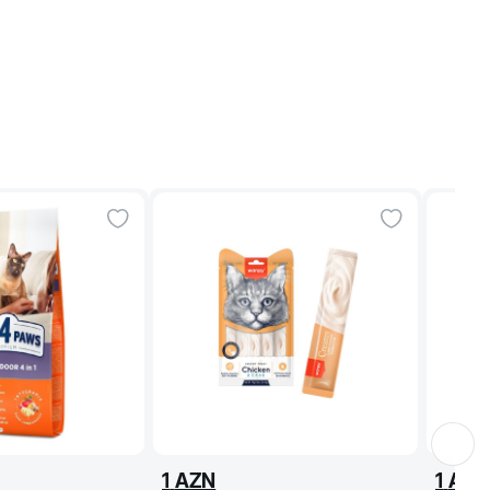
1
AZN
1
AZN