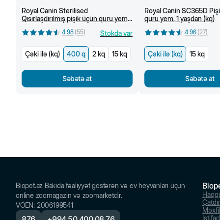
Royal Canin Sterilised
Royal Canin SC365D Piş
Qısırlaşdırılmış pişik üçün quru yem,
quru yem, 1 yaşdan (kq)
1 yaşdan, 400 q
4.98
(
55
)
4.96
(
27
)
Stokda var
Çəki ilə (kq)
400 q
2 kq
15 kq
Çəki ilə (kq)
15 kq
Səbətə at
Səbətə at
Biop
Biopet.az Bakıda fəaliyyət göstərən və ev heyvanları üçün
Haqq
online zoomagazin və zoomarketdir.
Çatdı
VÖEN
:
2006199541
Məxfil
İstifa
876
+
994 50 400 08 76