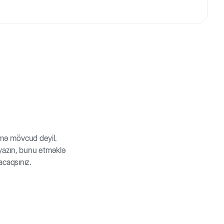
ğını qoruyur. Möhkəm diş və sümüklər üçün vitamin və
rmə mövcud deyil.
z yazın, bunu etməklə
acaqsınız.