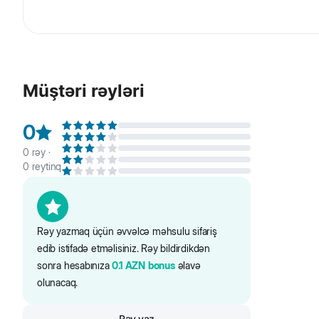
Jungle Sterilised Sterilizasiya edilmiş pişik üçün nəm 
minerallar ilə zənginləşdirilib. Tərkibindəki mis və sink t
Müştəri rəyləri
0
0
rəy ·
0
reytinq
Rəy yazmaq üçün əvvəlcə məhsulu sifariş
edib istifadə etməlisiniz. Rəy bildirdikdən
sonra hesabınıza
0.1
AZN
bonus
əlavə
olunacaq.
Rəy yaz