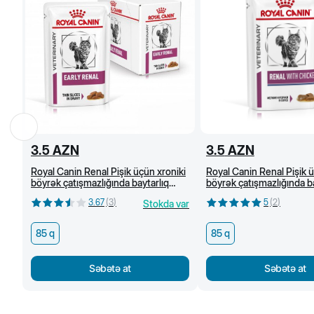
3.5
AZN
3.5
AZN
Royal Canin Renal Pişik üçün xroniki
Royal Canin Renal Pişik ü
böyrək çatışmazlığında baytarlıq
böyrək çatışmazlığında ba
pəhrizi, mal əti ilə nəm yem, 85 q
pəhrizi, toyuq əti ilə nə
3.67
(
3
)
5
(
2
)
Stokda var
85 q
85 q
Səbətə at
Səbətə at