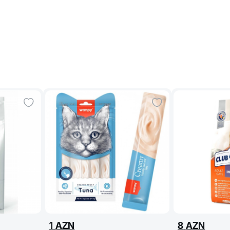
1
AZN
8
AZN