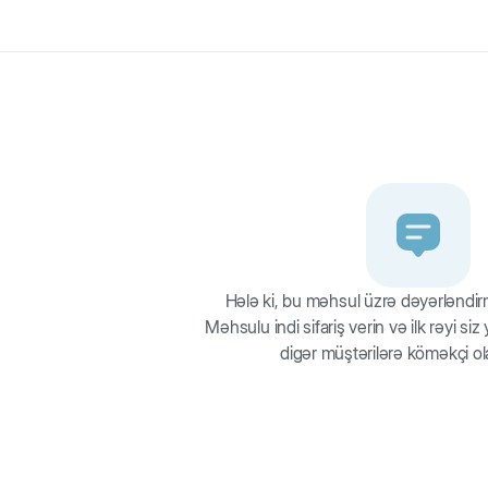
yem, sousda mal əti ilə. DL-metionin sidik-ifrazat yolunun sağlamlı
ük sağlmalığı və gözəlliyini dəstəkləyirlər.
Hələ ki, bu məhsul üzrə dəyərləndi
Məhsulu indi sifariş verin və ilk rəyi si
digər müştərilərə köməkçi ol