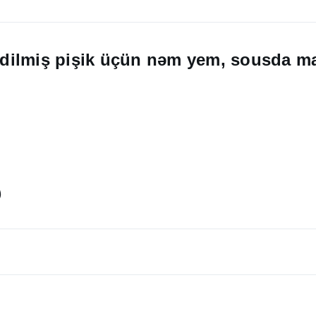
 edilmiş pişik üçün nəm yem, sousda mal
)