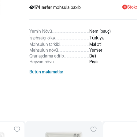
Stokd
174
nəfər
məhsula baxıb
3
nəfər
məhsulu alıb
174
nəfər
məhsula baxıb
Yemin Növü
Nəm (pauç)
Türkiyə
İstehsalçı ölkə
Məhsulun tərkibi
Mal əti
Məhsulun növü
Yemlər
Qısırlaşdırma edilib
Bəli
Heyvan növü
Pişik
Bütün məlumatlar