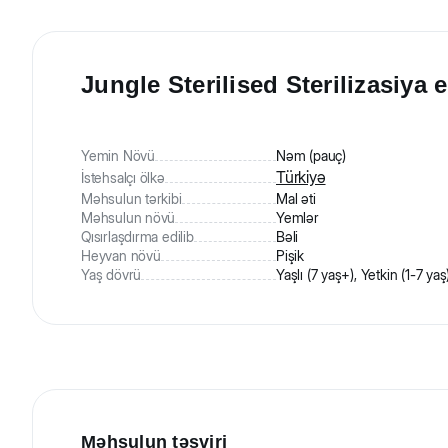
Jungle Sterilised Sterilizasiya
Yemin Növü
Nəm (pauç)
Türkiyə
İstehsalçı ölkə
Məhsulun tərkibi
Mal əti
Məhsulun növü
Yemlər
Qısırlaşdırma edilib
Bəli
Heyvan növü
Pişik
Yaş dövrü
Yaşlı (7 yaş+), Yetkin (1-7 yaş
Məhsulun təsviri