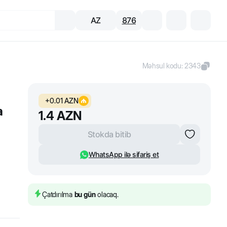
AZ
876
Məhsul kodu
:
2343
+
0.01
AZN
a
1.4
AZN
Stokda bitib
WhatsApp ilə sifariş et
Çatdırılma
bu gün
olacaq.