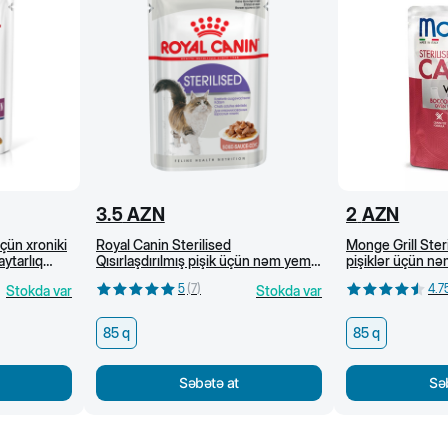
3.5
AZN
2
AZN
çün xroniki
Royal Canin Sterilised
Monge Grill Steri
ytarlıq
Qısırlaşdırılmış pişik üçün nəm yem
pişiklər üçün nəm
m yem, 85 q
(sous) 85 q
85 q
5
(
7
)
4.7
Stokda var
Stokda var
85 q
85 q
Səbətə at
Sə