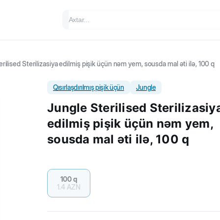
rilised Sterilizasiya edilmiş pişik üçün nəm yem, sousda mal əti ilə, 100 q
Qısırlaşdırılmış pişik üçün
Jungle
Jungle Sterilised Sterilizasiy
edilmiş pişik üçün nəm yem,
sousda mal əti ilə, 100 q
100 q
1.4
AZN