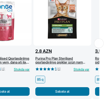
2.8
AZN
3.5
A
lised Qısırlaşdırılmış
Purina Pro Plan Sterilised
Royal C
 yem, dana əti ilə,
qısırlaşdırılmış pişiklər üçün nəm
sidik-if
yem, sousda qızılbalıq, 85 q
baytarlı
5
(
4
)
5
(
6
)
Stokda var
Stokda var
85 q
85 q
bətə at
Səbətə at