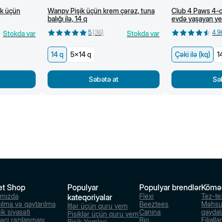
ik üçün
Wanpy Pişik üçün krem çərəz, tuna
Club 4 Paws 4-d
balığı ilə, 14 q
evdə yaşayan yet
(kq)
5
(
36
)
4.9
Stokda var
Stokda var
14 q
5x14 q
Çəki ilə (kq)
1
Səbətə at
Sə
et Shop
Populyar
Populyar brendlər
Kömə
ımızda
Flexi
Tez-te
kateqoriyalar
rılma və qaytarılma
Beeztees
Məhsu
İtlər üçün quru yem
ik siyasəti
Canina
qaydal
Pişiklər üçün quru yem
dəçi razılaşması
Rio
Filialla
Pişik Yemləri