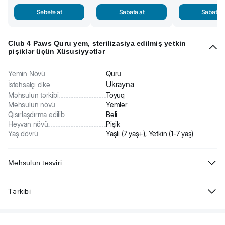
Səbətə at
Səbətə at
Səbətə a
Club 4 Paws Quru yem, sterilizasiya edilmiş yetkin
pişiklər üçün Xüsusiyyətlər
Yemin Növü
Quru
Ukrayna
İstehsalçı ölkə
Məhsulun tərkibi
Toyuq
Məhsulun növü
Yemlər
Qısırlaşdırma edilib
Bəli
Heyvan növü
Pişik
Yaş dövrü
Yaşlı (7 yaş+), Yetkin (1-7 yaş)
Məhsulun təsviri
Sterilizasiya edilmiş yetkin pişiklər üçün tam rasionlu quru
Tərkibi
yem. Heyvanı bütün vacib vitaminlər, minerallar və qidalarla təmin
edir. Pişiyin daxili orqanlarının işini yaxşılaşdırmağa kömək edir,
Toyuq unu 24%, qarğıdalı, düyü, qarğıdalı qlüteni, günəbaxan yağı,
dişlərinin, sidik yollarının, dərinin və tük örtüyünün sağlamlığını
hidroliz olunmuş heyvan zülalı, minerallar, heyvan piyi (tokoferol əlavə
qorumağa kömək edir. Ümumi heyvan sağlamlığını təşviq etmək