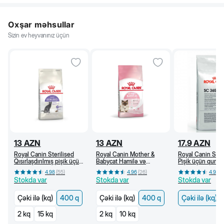
Oxşar məhsullar
Sizin ev heyvanınız üçün
13
AZN
13
AZN
17.9
AZN
Royal Canin Sterilised
Royal Canin Mother &
Royal Canin SC
Qısırlaşdırılmış pişik üçün
Babycat Hamilə və
Pişik üçün quru y
quru yem, 1 yaşdan, 400
südverən pişik və bala
yaşdan (kq)
4.98
(
55
)
4.96
(
26
)
4.96
(
q
pişik üçün quru yem (400
Stokda var
Stokda var
Stokda var
q)
Çəki ilə (kq)
400 q
Çəki ilə (kq)
400 q
Çəki ilə (kq)
2 kq
15 kq
2 kq
10 kq