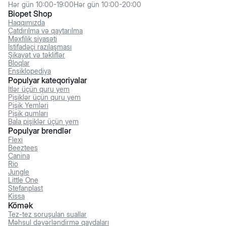
Hər gün 10:00-19:00
Hər gün 10:00-20:00
Biopet Shop
Haqqımızda
Çatdırılma və qaytarılma
Məxfilik siyasəti
İstifadəçi razılaşması
Şikayət və təkliflər
Bloqlar
Ensiklopediya
Populyar kateqoriyalar
İtlər üçün quru yem
Pişiklər üçün quru yem
Pişik Yemləri
Pişik qumları
Bala pişiklər üçün yem
Populyar brendlər
Flexi
Beeztees
Canina
Rio
Jungle
Little One
Stefanplast
Kissa
Kömək
Tez-tez soruşulan suallar
Məhsul dəyərləndirmə qaydaları