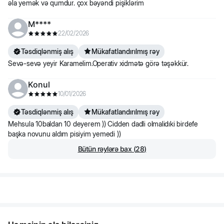
əla yemək və qumdur. çox bəyəndi pişiklərim
M****
22/02/2026
Təsdiqlənmiş alış
Mükafatlandırılmış rəy
Sevə-sevə yeyir Karamelim.Operativ xidmətə görə təşəkkür.
Konul
10/01/2026
Təsdiqlənmiş alış
Mükafatlandırılmış rəy
Mehsula 10baldan 10 deyerem )) Cidden dadli olmalidıki birdefe
başka novunu aldım pisiyim yemedi ))
Bütün rəylərə bax
(
28
)