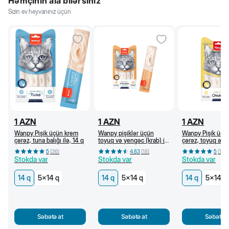
Həmçinin ala bilərsiniz
Sizin ev heyvanınız üçün
1
AZN
1
AZN
1
AZN
Wanpy Pişik üçün krem
Wanpy pişiklər üçün
Wanpy Pişik üçü
çərəz, tuna balığı ilə, 14 q
toyuq və yengəc (krab) ilə
çərəz, toyuq əti i
krem çərəz, 14 q
5
(
36
)
4.83
(
18
)
5
(
18
)
Stokda var
Stokda var
Stokda var
14 q
5x14 q
14 q
5x14 q
14 q
5x14 q
Səbətə at
Səbətə at
Səbətə a