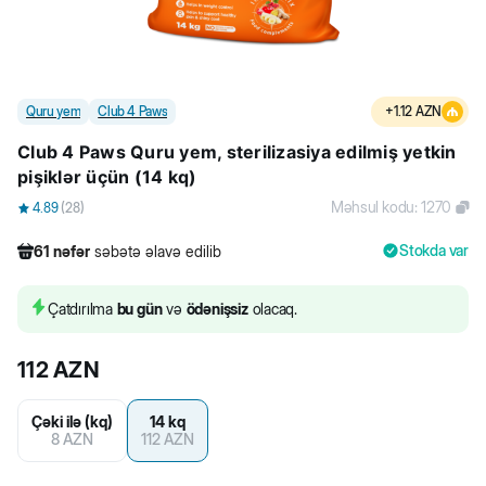
Quru yem
Club 4 Paws
+
1.12
AZN
Club 4 Paws Quru yem, sterilizasiya edilmiş yetkin
pişiklər üçün (14 kq)
Məhsul kodu
:
1270
4.89
(
28
)
Stokda var
61
nəfər
səbətə əlavə edilib
811
nəfər
məhsula baxıb
780
nəfər
məhsulu alıb
Çatdırılma
bu gün
və
ödənişsiz
olacaq.
61
nəfər
səbətə əlavə edilib
112
AZN
Çəki ilə (kq)
14 kq
8
AZN
112
AZN