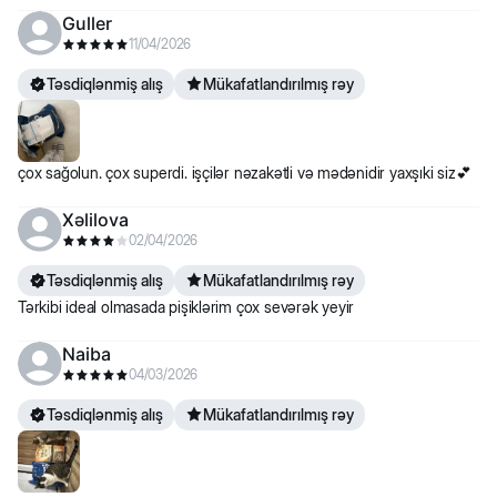
Guller
11/04/2026
Təsdiqlənmiş alış
Mükafatlandırılmış rəy
çox sağolun. çox superdi. işçilər nəzakətli və mədənidir yaxşıki siz💕
Xəlilova
02/04/2026
Təsdiqlənmiş alış
Mükafatlandırılmış rəy
Tərkibi ideal olmasada pişiklərim çox sevərək yeyir
Naiba
04/03/2026
Təsdiqlənmiş alış
Mükafatlandırılmış rəy