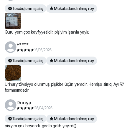
Təsdiqlənmiş alış
Mükafatlandırılmış rəy
Quru yem çox keyfiyyətlidir, pişiyim iştahla yeyir.
F****
16/06/2026
Təsdiqlənmiş alış
Mükafatlandırılmış rəy
Urinary tövsiyyə olunmuş pişiklər üçün yemdir. Həmişə alırıq. Ayı 🐻
formasındadır
Dunya
28/04/2026
Təsdiqlənmiş alış
Mükafatlandırılmış rəy
pişiyim çox beyendi. gedib gelib yeyirdi))