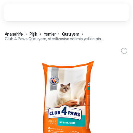
Ana səhifə
Pişik
Yemlər
Quru yem
Club 4 Paws Quru yem, sterilizasiya edilmiş yetkin pişiklər üçün (14 kq)