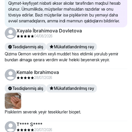
Qiymət-keyfiyyət nisbəti əksər alıcılar tərəfindən məqbul hesab
olunur. Ümumilikdə, müştərilər məhsuldan razıdırlar və onu
tövsiyə edirlər. Bəzi müştərilər isə pişiklərinin bu yeməyi daha
əvvəl sınamadıqlarını, amma indi məmnun qaldıqlarını bildirirlər.
Xəyalə İbrahimova Dovletova
04/08/2026
Təsdiqlənmiş alış
Mükafatlandırılmış rəy
Qizima Gemon verirdim xeyli muddet hiss etdimki yorulub yemir
bundan almaga qerara verdim wukr heleki beyenersk yeyir.
Kemale Ibrahimova
28/07/2026
Təsdiqlənmiş alış
Mükafatlandırılmış rəy
Pisiklerim severek yeyir tesekkurler biopet.
T**** S****
20/07/2026