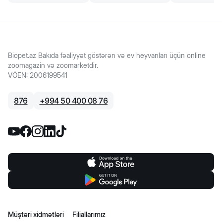
Biopet.az Bakıda fəaliyyət göstərən və ev heyvanları üçün online
zoomagazin və zoomarketdir.
VÖEN
:
2006199541
876
+
994 50 400 08 76
Müştəri xidmətləri
Filiallarımız