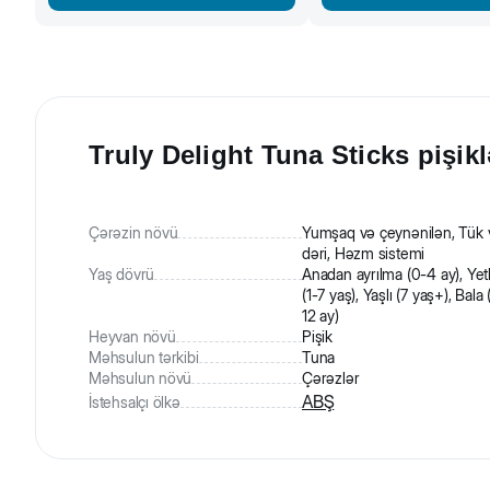
Truly Delight Tuna Sticks pişikl
Çərəzin növü
Yumşaq və çeynənilən, Tük 
dəri, Həzm sistemi
Yaş dövrü
Anadan ayrılma (0-4 ay), Yet
(1-7 yaş), Yaşlı (7 yaş+), Bala 
12 ay)
Heyvan növü
Pişik
Məhsulun tərkibi
Tuna
Məhsulun növü
Çərəzlər
ABŞ
İstehsalçı ölkə