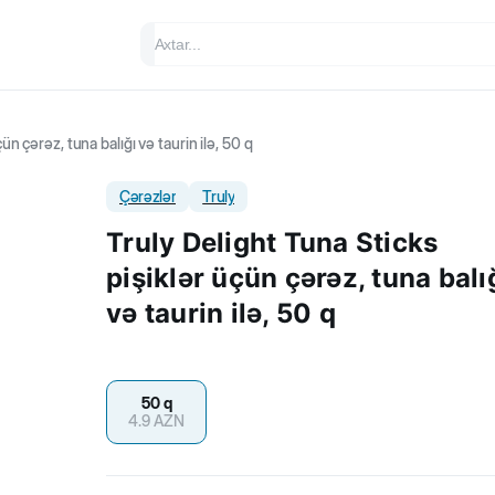
ün çərəz, tuna balığı və taurin ilə, 50 q
Çərəzlər
Truly
Truly Delight Tuna Sticks
pişiklər üçün çərəz, tuna balı
və taurin ilə, 50 q
50 q
4.9
AZN