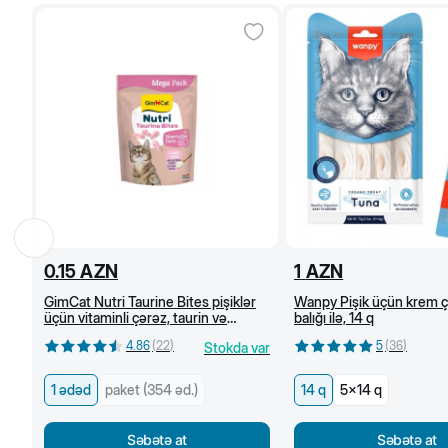
0.15
AZN
1
AZN
GimCat Nutri Taurine Bites pişiklər
Wanpy Pişik üçün krem ç
üçün vitaminli çərəz, taurin və
balığı ilə, 14 q
kəsmikli pendir ilə, 1 əd.
4.86
(
22
)
5
(
36
)
Stokda var
1 ədəd
paket (354 əd.)
14 q
5x14 q
Səbətə at
Səbətə at