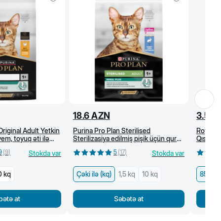
18.6
AZN
3.5
A
Original Adult Yetkin
Purina Pro Plan Sterilised
Royal Ca
em, toyuq əti ilə
Sterilizasiya edilmiş pişik üçün quru
Qısırlaş
yem, dovşan əti ilə (kg)
(sous) 8
9
(
9
)
5
(
17
)
Stokda var
Stokda var
0 kq
Çəki ilə (kq)
1,5 kq
10 kq
85 q
bətə at
Səbətə at