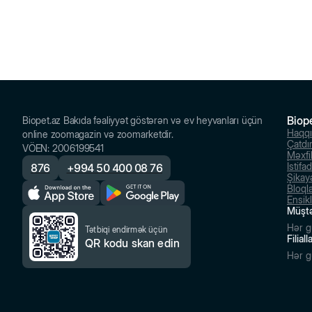
Biop
Biopet.az Bakıda fəaliyyət göstərən və ev heyvanları üçün
Haqq
online zoomagazin və zoomarketdir.
Çatdı
VÖEN
:
2006199541
Məxfil
İstifa
876
+
994 50 400 08 76
Şikayə
Bloql
Ensik
Müştə
Hər g
Tətbiqi endirmək üçün
Filial
QR kodu skan edin
Hər g