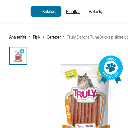
Filiallar
Bələdçi
Kataloq
Ana səhifə
Pişik
Çərəzlər
Truly Delight Tuna Sticks pişiklər üç