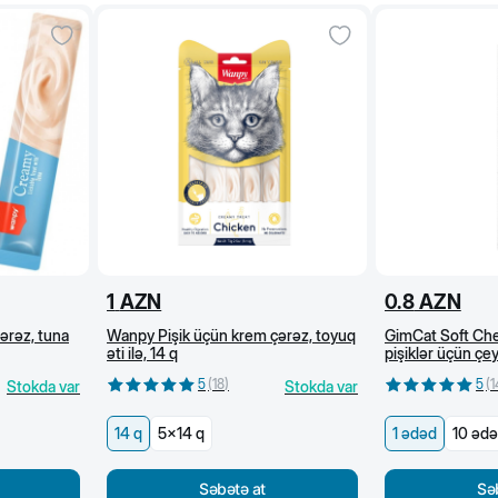
1
AZN
0.8
AZN
ərəz, tuna
Wanpy Pişik üçün krem çərəz, toyuq
GimCat Soft Che
əti ilə, 14 q
pişiklər üçün çe
dovşan və hinduşk
5
(
18
)
5
(
1
Stokda var
Stokda var
14 q
5x14 q
1 ədəd
10 əd
Səbətə at
Sə