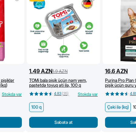
1.49
AZN
16.6
AZN
1.9
AZN
pişiklər
TOMi bala pişik üçün nəm yem,
Purina Pro Plan 
 (kq)
paştetdə toyuq əti ilə, 100 q
pişik üçün quru y
(kq)
4.83
(
35
)
4.8
Stokda var
Stokda var
100 q
Çəki ilə (kq)
1
Səbətə at
Sə