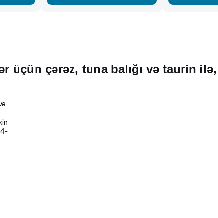
ər üçün çərəz, tuna balığı və taurin ilə
və
kin
(4-