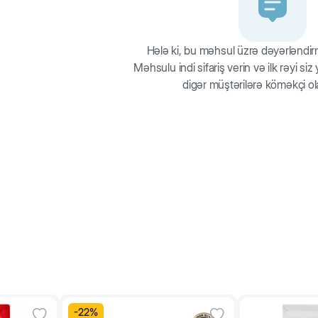
Hələ ki, bu məhsul üzrə dəyərləndi
Məhsulu indi sifariş verin və ilk rəyi si
digər müştərilərə köməkçi ol
-
22
%