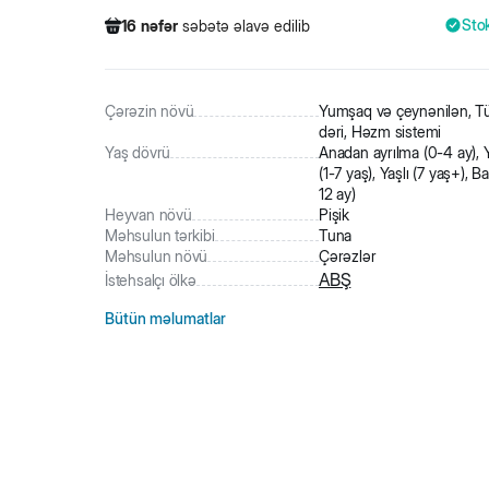
Sto
16
nəfər
səbətə əlavə edilib
337
nəfər
məhsula baxıb
20
nəfər
məhsulu alıb
16
nəfər
səbətə əlavə edilib
Çərəzin növü
Yumşaq və çeynənilən, T
dəri, Həzm sistemi
Yaş dövrü
Anadan ayrılma (0-4 ay), 
(1-7 yaş), Yaşlı (7 yaş+), Ba
12 ay)
Heyvan növü
Pişik
Məhsulun tərkibi
Tuna
Məhsulun növü
Çərəzlər
ABŞ
İstehsalçı ölkə
Bütün məlumatlar