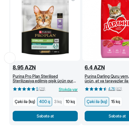
8.95
AZN
6.4
AZN
Purina Pro Plan Sterilised
Purina Darling Quru yem, 
Sterilizasiya edilmiş pişik üçün quru
üçün, ət və tərəvəzlər ilə
yem, hinduşka əti ilə, 400 g
5
(
29
)
4.76
(
42
)
Stokda var
Çəki ilə (kq)
400 q
3 kq
10 kq
Çəki ilə (kq)
15 kq
Səbətə at
Səbətə at