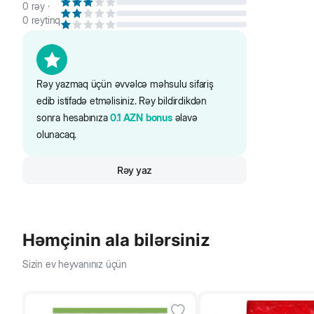
0
rəy ·
0
reytinq
Rəy yazmaq üçün əvvəlcə məhsulu sifariş
edib istifadə etməlisiniz. Rəy bildirdikdən
sonra hesabınıza
0.1
AZN
bonus
əlavə
olunacaq.
Rəy yaz
Həmçinin ala bilərsiniz
Sizin ev heyvanınız üçün