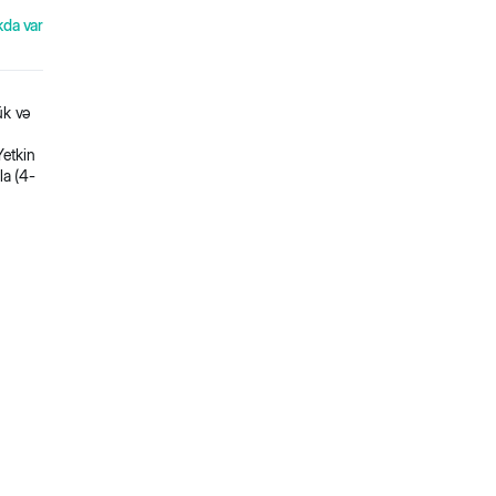
kda var
ük və
Yetkin
la (4-