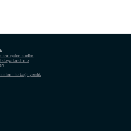
k
z soruşulan suallar
l dəyərləndirmə
arı
r
istemi ilə bağlı yenilik