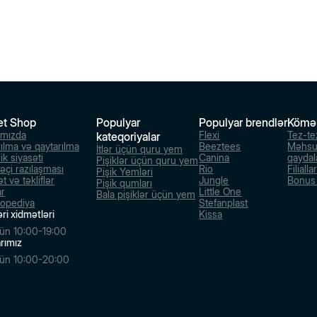
et Shop
Populyar
Populyar brendlər
Kömə
ımızda
Flexi
Tez-te
kateqoriyalar
rılma və qaytarılma
Beeztees
Məhsu
İtlər üçün quru yem
ik siyasəti
Canina
qaydal
Pişiklər üçün quru yem
dəçi razılaşması
Rio
Filialla
Pişik Yemləri
t və təkliflər
Jungle
Bonus s
Pişik qumları
ar
Little One
Bala pişiklər üçün yem
lopediya
Stefanplast
ri xidmətləri
Kissa
ün 10:00-19:00
larımız
ün 10:00-20:00