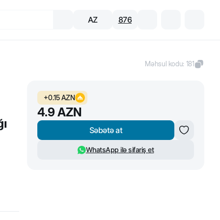
AZ
876
Məhsul kodu
:
181
+
0.15
AZN
4.9
AZN
ğı
Səbətə at
WhatsApp ilə sifariş et