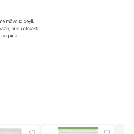
rmə mövcud deyil.
z yazın, bunu etməklə
acaqsınız.