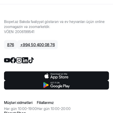
Biopet.az Bakıda fəaliyyət göstərən və ev heyvanları üçün online
zoomagazin və zoomarketdir.
VÖEN
:
2006199541
876
+
994 50 400 08 76
Müştəri xidmətləri
Filiallarımız
Hər gün 10:00-19:00
Hər gün 10:00-20:00