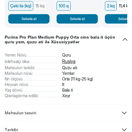
Çəki ilə (kq)
15 kq
100 q
2 kq
11,4 kq
Səbətə at
Səbətə at
Səbətə a
Purina Pro Plan Medium Puppy Orta cins bala it üçün
quru yem, quzu əti ilə Xüsusiyyətlər
Yemin Növü
Quru
Rusiya
İstehsalçı ölkə
Məhsulun tərkibi
Quzu əti
Məhsulun növü
Yemlər
İtin ölçüsü
Orta (11 kg-25 kg)
Heyvan növü
İt
Yaş dövrü
Bala it
Qısırlaşdırma edilib
Xeyr
Məhsulun təsviri
Purina Pro Plan Medium Puppy Orta cins bala it üçün quru yem,
Tərkibi
quzu əti ilə. Optidigest kompleksi mədə-bağırsaq narahatlığı yaşayan