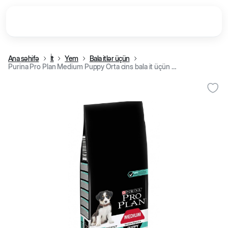
Ana səhifə
İt
Yem
Bala itlər üçün
Purina Pro Plan Medium Puppy Orta cins bala it üçün quru yem, quzu əti ilə (kq)