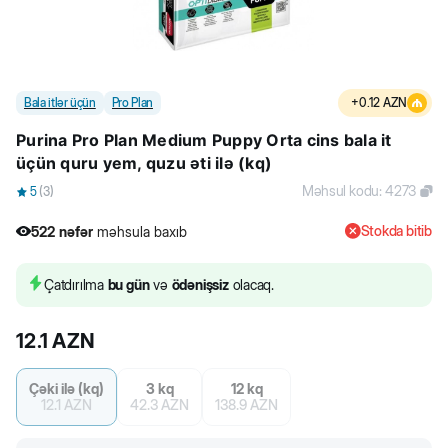
Bala itlər üçün
Pro Plan
+
0.12
AZN
Purina Pro Plan Medium Puppy Orta cins bala it
üçün quru yem, quzu əti ilə (kq)
Məhsul kodu
:
4273
5
(
3
)
Stokda bitib
522
nəfər
məhsula baxıb
28
nəfər
məhsulu alıb
522
nəfər
məhsula baxıb
Çatdırılma
bu gün
və
ödənişsiz
olacaq.
12.1
AZN
Çəki ilə (kq)
3 kq
12 kq
12.1
AZN
42.3
AZN
138.9
AZN