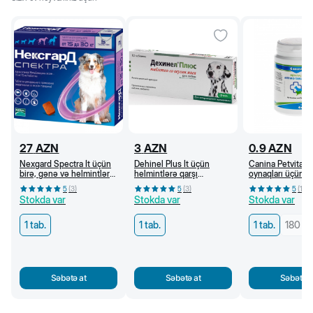
27
AZN
3
AZN
0.9
AZN
Nexgard Spectra İt üçün
Dehinel Plus İt üçün
Canina Petvital Pi
birə, gənə və helmintlərə
helmintlərə qarşı
oynaqları üçün v
qarşı çeynəmə tabletlər
preparat, 1 tab/10 kq
5
(
3
)
5
(
3
)
5
(
1
)
(15-30 kq)
Stokda var
Stokda var
Stokda var
1 tab.
1 tab.
1 tab.
180 ta
Səbətə at
Səbətə at
Səbətə a