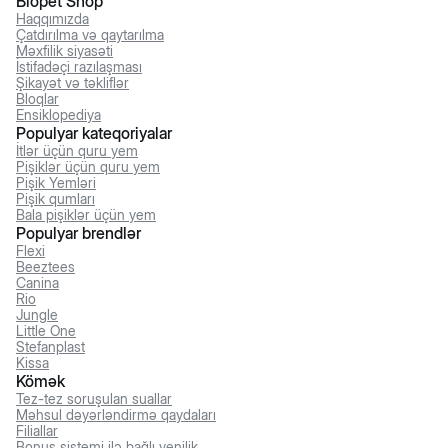
Biopet Shop
Haqqımızda
Çatdırılma və qaytarılma
Məxfilik siyasəti
İstifadəçi razılaşması
Şikayət və təkliflər
Bloqlar
Ensiklopediya
Populyar kateqoriyalar
İtlər üçün quru yem
Pişiklər üçün quru yem
Pişik Yemləri
Pişik qumları
Bala pişiklər üçün yem
Populyar brendlər
Flexi
Beeztees
Canina
Rio
Jungle
Little One
Stefanplast
Kissa
Kömək
Tez-tez soruşulan suallar
Məhsul dəyərləndirmə qaydaları
Filiallar
Bonus sistemi ilə bağlı yenilik