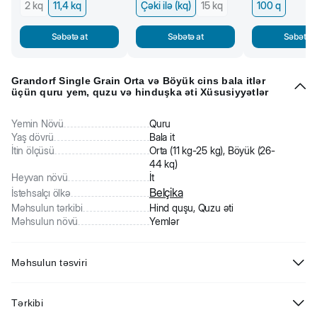
2 kq
11,4 kq
Çəki ilə (kq)
15 kq
100 q
Səbətə at
Səbətə at
Səbətə a
Grandorf Single Grain Orta və Böyük cins bala itlər
üçün quru yem, quzu və hinduşka əti Xüsusiyyətlər
Yemin Növü
Quru
Yaş dövrü
Bala it
İtin ölçüsü
Orta (11 kg-25 kg), Böyük (26-
44 kq)
Heyvan növü
İt
Belçika
İstehsalçı ölkə
Məhsulun tərkibi
Hind quşu, Quzu əti
Məhsulun növü
Yemlər
Məhsulun təsviri
Grandorf Single Grain Orta və Böyük cins bala itlər üçün quru
Tərkibi
yem.Tam balanslaşdırılmış rasion. Tərkibində qarğıdalı, buğda,