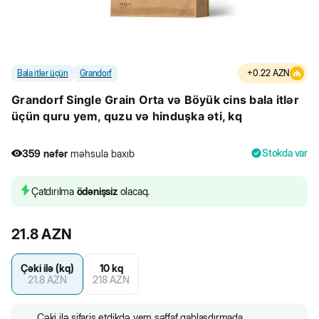
Bala itlər üçün
Grandorf
+
0.22
AZN
Grandorf Single Grain Orta və Böyük cins bala itlər
üçün quru yem, quzu və hinduşka əti, kq
Stokda var
359
nəfər
məhsula baxıb
9
nəfər
məhsulu alıb
359
nəfər
məhsula baxıb
Çatdırılma
ödənişsiz
olacaq.
21.8
AZN
Çəki ilə (kq)
10 kq
21.8
AZN
218
AZN
Çəki ilə sifariş etdikdə yem şəffaf qablaşdırmada