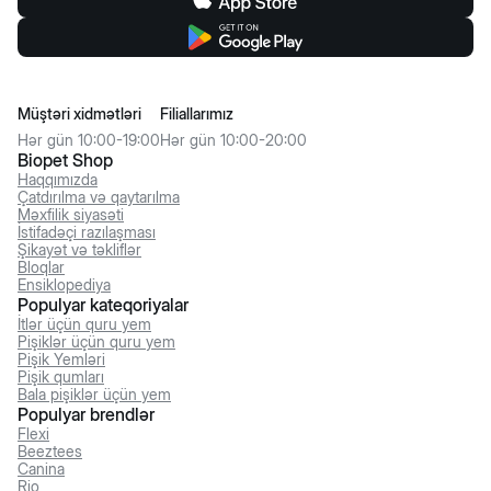
Müştəri xidmətləri
Filiallarımız
Hər gün 10:00-19:00
Hər gün 10:00-20:00
Biopet Shop
Haqqımızda
Çatdırılma və qaytarılma
Məxfilik siyasəti
İstifadəçi razılaşması
Şikayət və təkliflər
Bloqlar
Ensiklopediya
Populyar kateqoriyalar
İtlər üçün quru yem
Pişiklər üçün quru yem
Pişik Yemləri
Pişik qumları
Bala pişiklər üçün yem
Populyar brendlər
Flexi
Beeztees
Canina
Rio