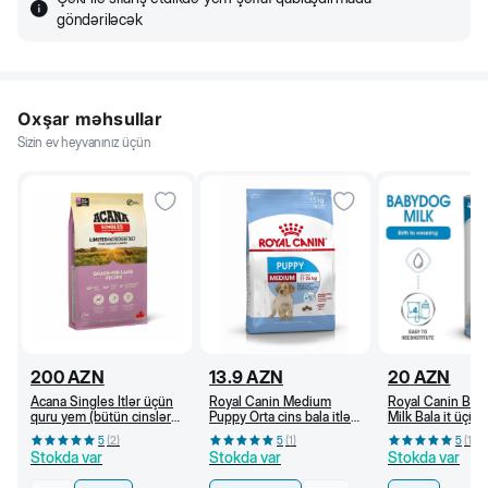
göndəriləcək
Oxşar məhsullar
Sizin ev heyvanınız üçün
200
AZN
13.9
AZN
20
AZN
Acana Singles İtlər üçün
Royal Canin Medium
Royal Canin Bab
quru yem (bütün cinslər
Puppy Orta cins bala itlər
Milk Bala it üçün
və həyat dövrləri üçün)
üçün quru yem (kq)
süd, 100 q
5
(
2
)
5
(
1
)
5
(
1
)
otyeyən quzu ilə, 11,4 kq
Stokda var
Stokda var
Stokda var