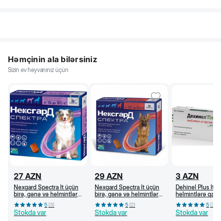
Həmçinin ala bilərsiniz
Sizin ev heyvanınız üçün
27
AZN
29
AZN
3
AZN
Nexgard Spectra İt üçün
Nexgard Spectra İt üçün
Dehinel Plus İt ü
birə, gənə və helmintlərə
birə, gənə və helmintlərə
helmintlərə qarşı
qarşı çeynəmə tabletlər
qarşı çeynəmə tabletlər
preparat, 1 tab/10
5
(
3
)
5
(
2
)
5
(
3
)
(15-30 kq)
(30-60 kq)
Stokda var
Stokda var
Stokda var