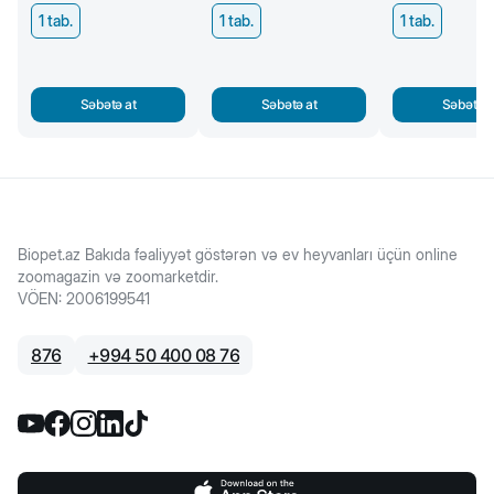
1 tab.
1 tab.
1 tab.
Səbətə at
Səbətə at
Səbətə a
Biopet.az Bakıda fəaliyyət göstərən və ev heyvanları üçün online
zoomagazin və zoomarketdir.
VÖEN
:
2006199541
876
+
994 50 400 08 76