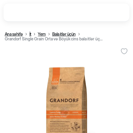
Ana səhifə
İt
Yem
Bala itlər üçün
Grandorf Single Grain Orta və Böyük cins bala itlər üçün quru yem, quzu və hinduşka əti, kq