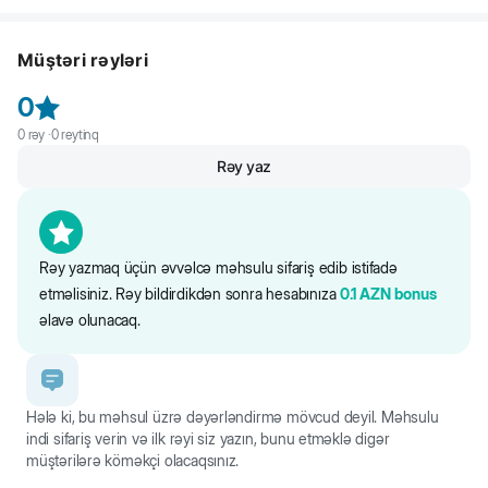
100% təbii premium keyfiyyətli məhsuldur. Yüksək miqdarda aşağı
Qızılbalıq, toyuq əti, qliserin, bitki mənşəli zülal, nişasta, sorbitol, maya,
kalorili zülal həzm sağlamlığına dəstək olur. Beyin fəaliyyətinin
E vitamini, Aİ tərəfindən istifadəyə icazə verilmiş rəngləndiricilər.
sağlamlığı üçün DHA polidoymamış yağ turşusu ilə
Müştəri rəyləri
zənginləşdirilib. Tərkibindəki Omeqa-3 və 6 dəri və tük sağlamlığını
Saytdakı maddələr və qida tərkibi barədə məlumat yalnız istinad
və gözəlliyini qoruyur. Çərəz itin dişlərini təmizləyir, diş ətini masaj
üçündür. Bütün məhsul məlumatları birbaşa qablaşdırmada təqdim
0
edir, sümükləri gücləndirir. Təlim üçün mükəmməldir.
olunur.
0
rəy ·
0
reytinq
Rəy yaz
Rəy yazmaq üçün əvvəlcə məhsulu sifariş edib istifadə
etməlisiniz. Rəy bildirdikdən sonra hesabınıza
0.1
AZN
bonus
əlavə olunacaq.
Hələ ki, bu məhsul üzrə dəyərləndirmə mövcud deyil. Məhsulu
indi sifariş verin və ilk rəyi siz yazın, bunu etməklə digər
müştərilərə köməkçi olacaqsınız.