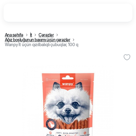
Ana səhifə
İt
Çərəzlər
Ağız boşluğunun baxımı üçün çərəzlər
Wanpy İt üçün qızılbalıqlı çubuqlar, 100 q