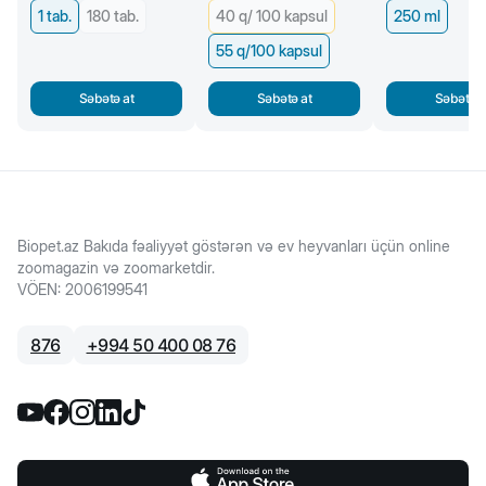
1 tab.
180 tab.
40 q/ 100 kapsul
250 ml
55 q/100 kapsul
Səbətə at
Səbətə at
Səbətə a
Biopet.az Bakıda fəaliyyət göstərən və ev heyvanları üçün online
zoomagazin və zoomarketdir.
VÖEN
:
2006199541
876
+
994 50 400 08 76