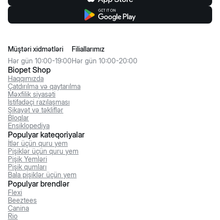
Müştəri xidmətləri
Filiallarımız
Hər gün 10:00-19:00
Hər gün 10:00-20:00
Biopet Shop
Haqqımızda
Çatdırılma və qaytarılma
Məxfilik siyasəti
İstifadəçi razılaşması
Şikayət və təkliflər
Bloqlar
Ensiklopediya
Populyar kateqoriyalar
İtlər üçün quru yem
Pişiklər üçün quru yem
Pişik Yemləri
Pişik qumları
Bala pişiklər üçün yem
Populyar brendlər
Flexi
Beeztees
Canina
Rio