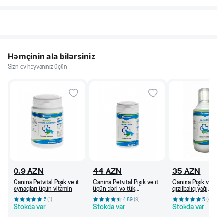
Həmçinin ala bilərsiniz
Sizin ev heyvanınız üçün
0.9
AZN
44
AZN
35
AZN
Canina Petvital Pişik və it
Canina Petvital Pişik və it
Canina Pişik və i
oynaqları üçün vitamin
üçün dəri və tük
qızılbalıq yağı, 2
problemlərində kapsul,
5
(
1
)
4.89
(
9
)
5
(
4
)
55 q/ 100 kapsul
Stokda var
Stokda var
Stokda var