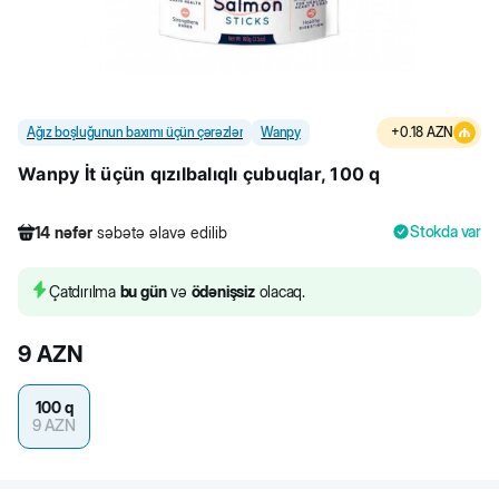
Ağız boşluğunun baxımı üçün çərəzlər
Wanpy
+
0.18
AZN
Wanpy İt üçün qızılbalıqlı çubuqlar, 100 q
Stokda var
14
nəfər
səbətə əlavə edilib
627
nəfər
məhsula baxıb
47
nəfər
məhsulu alıb
Çatdırılma
bu gün
və
ödənişsiz
olacaq.
14
nəfər
səbətə əlavə edilib
9
AZN
100 q
9
AZN