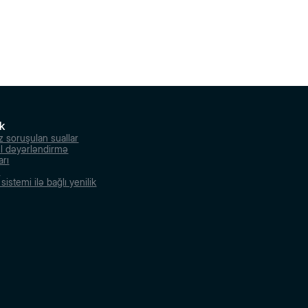
k
z soruşulan suallar
l dəyərləndirmə
arı
r
istemi ilə bağlı yenilik