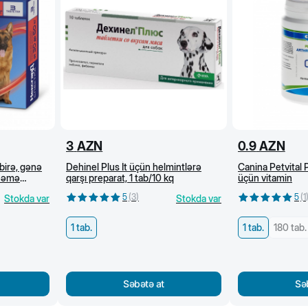
3
AZN
0.9
AZN
birə, gənə
Dehinel Plus İt üçün helmintlərə
Canina Petvital P
ynəmə
qarşı preparat, 1 tab/10 kq
üçün vitamin
5
(
3
)
5
(
1
Stokda var
Stokda var
1 tab.
1 tab.
180 tab.
Səbətə at
Sə