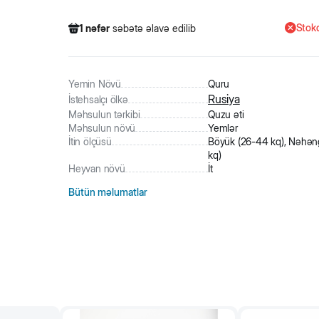
Stokd
1
nəfər
səbətə əlavə edilib
452
nəfər
məhsula baxıb
25
nəfər
məhsulu alıb
1
nəfər
səbətə əlavə edilib
Yemin Növü
Quru
Rusiya
İstehsalçı ölkə
Məhsulun tərkibi
Quzu əti
Məhsulun növü
Yemlər
İtin ölçüsü
Böyük (26-44 kq), Nəhən
kq)
Heyvan növü
İt
Bütün məlumatlar