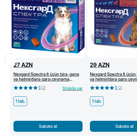
27
AZN
29
AZN
Nexgard Spectra İt üçün birə, gənə
Nexgard Spectra İt üçün 
və helmintlərə qarşı çeynəmə
və helmintlərə qarşı çe
tabletlər (15-30 kq)
tabletlər (30-60 kq)
5
(
3
)
5
(
2
)
Stokda var
1 tab.
1 tab.
Səbətə at
Səbətə at