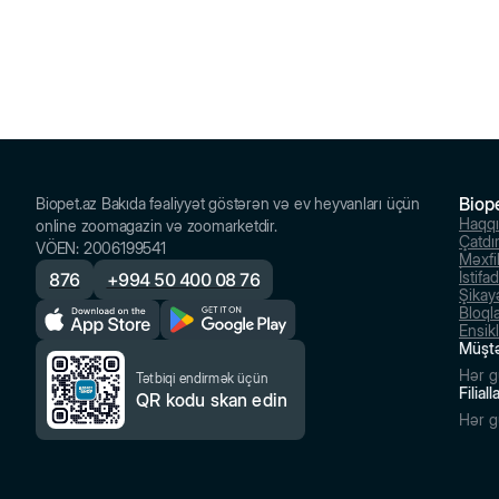
Biop
Biopet.az Bakıda fəaliyyət göstərən və ev heyvanları üçün
Haqq
online zoomagazin və zoomarketdir.
Çatdı
VÖEN
:
2006199541
Məxfil
İstifa
876
+
994 50 400 08 76
Şikayə
Bloql
Ensik
Müştə
Hər g
Tətbiqi endirmək üçün
Filial
QR kodu skan edin
Hər g