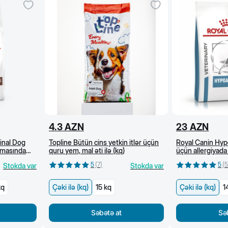
4.3
AZN
23
AZN
inal Dog
Topline Bütün cins yetkin itlər üçün
Royal Canin Hypo
lmasında
quru yem, mal əti ilə (kq)
üçün allergiyada 
m (kq)
quru yem (kq)
5
(
7
)
5
(
5
Stokda var
Stokda var
kq
Çəki ilə (kq)
15 kq
Çəki ilə (kq)
1
Səbətə at
Sə