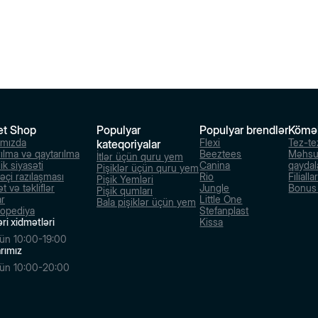
et Shop
Populyar
Populyar brendlər
Kömə
ımızda
Flexi
Tez-te
kateqoriyalar
rılma və qaytarılma
Beeztees
Məhsu
İtlər üçün quru yem
ik siyasəti
Canina
qaydal
Pişiklər üçün quru yem
dəçi razılaşması
Rio
Filialla
Pişik Yemləri
t və təkliflər
Jungle
Bonus s
Pişik qumları
ar
Little One
Bala pişiklər üçün yem
lopediya
Stefanplast
ri xidmətləri
Kissa
ün 10:00-19:00
larımız
ün 10:00-20:00