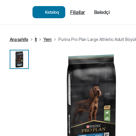
Filiallar
Bələdçi
Kataloq
Ana səhifə
İt
Yem
Purina Pro Plan Large Athletic Adult Böyük 