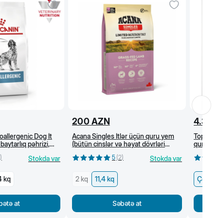
200
AZN
4.3
A
allergenic Dog İt
Acana Singles İtlər üçün quru yem
Topline 
baytarlıq pəhrizi,
(bütün cinslər və həyat dövrləri
quru yem
üçün) otyeyən quzu ilə, 11,4 kq
)
5
(
2
)
Stokda var
Stokda var
4 kq
2 kq
11,4 kq
Çəki il
bətə at
Səbətə at