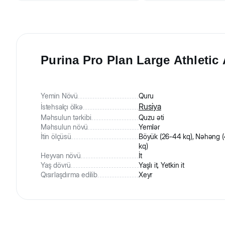
Purina Pro Plan Large Athletic 
Yemin Növü
Quru
Rusiya
İstehsalçı ölkə
Məhsulun tərkibi
Quzu əti
Məhsulun növü
Yemlər
İtin ölçüsü
Böyük (26-44 kq), Nəhəng 
kq)
Heyvan növü
İt
Yaş dövrü
Yaşlı it, Yetkin it
Qısırlaşdırma edilib
Xeyr