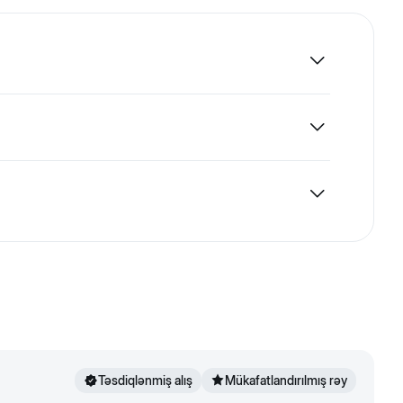
 bağırsaq mikroflorasının balansını və nəcisin
u çuğundur lətisi, dadverici yem əlavəsi, bitki emalı
 təqdim olunur.
1-3 saat fiziki aktivlik
430-540 q
Təsdiqlənmiş alış
Mükafatlandırılmış rəy
540-640 q