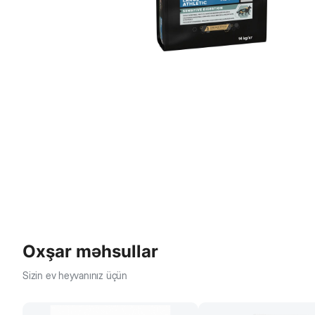
Oxşar məhsullar
Sizin ev heyvanınız üçün