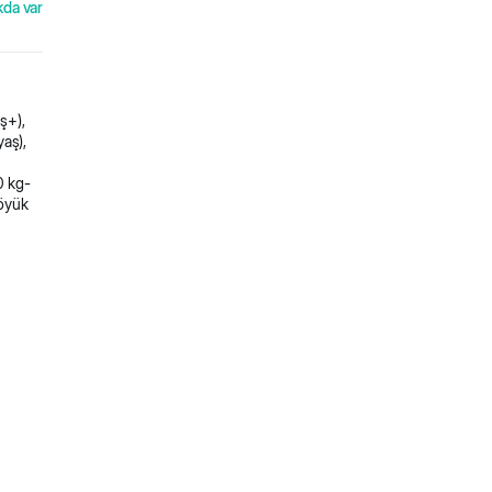
kda var
aş+),
yaş),
0 kg-
Böyük