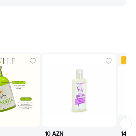
-
15
%
10
AZN
14
AZ