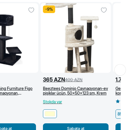
-
9
%
365
AZN
1.7
A
400
AZN
ing Furniture Figo
Beeztees Dominjo Caynaqyonan-ev
Gemon y
aynaqyonan,
pişiklər üçün, 50x50x123 sm, Krem
konserv
Qara
və qızıl
Stokda var
85 q
bətə at
Səbətə at