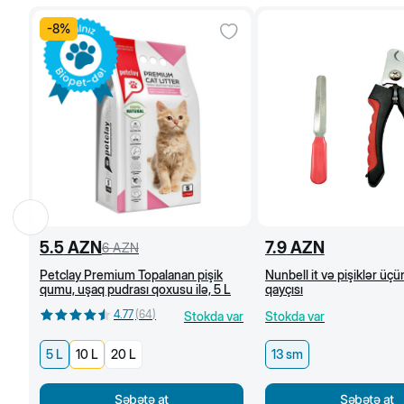
-
8
%
5.5
AZN
7.9
AZN
6
AZN
Petclay Premium Topalanan pişik
Nunbell it və pişiklər üç
qumu, uşaq pudrası qoxusu ilə, 5 L
qayçısı
4.77
(
64
)
Stokda var
Stokda var
5 L
10 L
20 L
13 sm
Səbətə at
Səbətə at