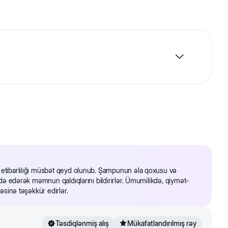
ə etibarlılığı müsbət qeyd olunub. Şampunun əla qoxusu və
fadə edərək məmnun qaldıqlarını bildirirlər. Ümumilikdə, qiymət-
ləsinə təşəkkür edirlər.
verir.
Təsdiqlənmiş alış
Mükafatlandırılmış rəy