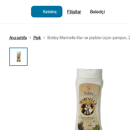
Filiallar
Bələdçi
Kataloq
Ana səhifə
Pişik
Bobby Marinella itlər və pişiklər üçün şampun,