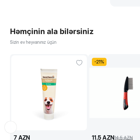
Həmçinin ala bilərsiniz
Sizin ev heyvanınız üçün
-
21
%
7
AZN
11.5
AZN
14.5
AZN