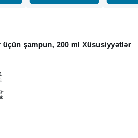
Bobby Marinella itlər və pişiklər üçün şampun, 200 ml Xüsusiyyətlər
),
),
g-
ük