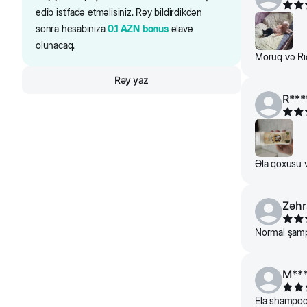
edib istifadə etməlisiniz. Rəy bildirdikdən
sonra hesabınıza
0.1
AZN
bonus
əlavə
olunacaq.
Moruq və Rio
Rəy yaz
R***
Əla qoxusu v
Zəhr
Normal şamp
M**
Ela shampoo