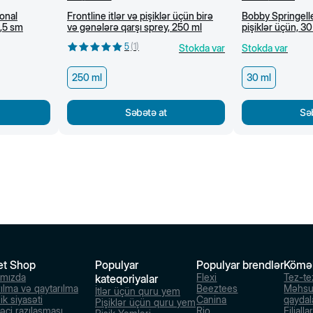
onal
Frontline itlər və pişiklər üçün birə
Bobby Springelle
6,5 sm
və gənələrə qarşı sprey, 250 ml
pişiklər üçün, 30
5
(
1
)
Stokda var
Stokda var
250 ml
30 ml
Səbətə at
Sə
et Shop
Populyar
Populyar brendlər
Kömə
ımızda
Flexi
Tez-te
kateqoriyalar
rılma və qaytarılma
Beeztees
Məhsu
İtlər üçün quru yem
ik siyasəti
Canina
qaydal
Pişiklər üçün quru yem
dəçi razılaşması
Rio
Filialla