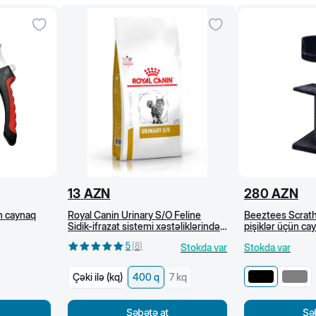
13
AZN
280
AZN
ün caynaq
Royal Canin Urinary S/O Feline
Beeztees Scrath
Sidik-ifrazat sistemi xəstəliklərində
pişiklər üçün c
pişik üçün baytarlıq pəhrizi, quru
50x50x92 sm, 
5
(
8
)
Stokda var
Stokda var
yem 400 q
Çəki ilə (kq)
400 q
7 kq
Səbətə at
Sə