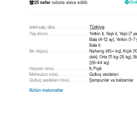
Sto
25
nəfər
səbətə əlavə edilib
419
nəfər
məhsula baxıb
43
nəfər
məhsulu alıb
25
nəfər
səbətə əlavə edilib
Türkiyə
İstehsalçı ölkə
Yaş dövrü
Yetkin it, Yaşlı it, Yaşlı (7 y
Bala (4-12 ay), Yetkin (1-7 
Bala it
İtin ölçüsü
Nəhəng (45+ kq), Kiçik (1
dək), Orta (11 kg-25 kg), 
(26-44 kq)
Heyvan növü
İt, Pişik
Məhsulun növü
Qulluq vasitələri
Qulluq vasitələri növü
Şampunlar və balzamlar
Bütün məlumatlar