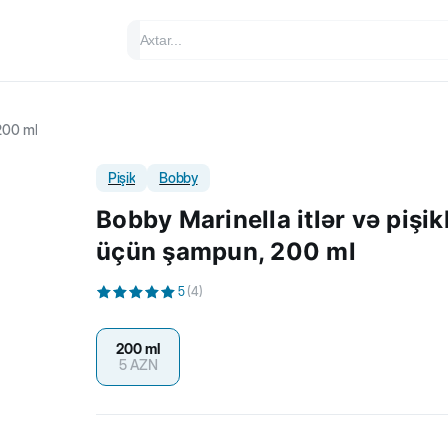
 200 ml
Pişik
Bobby
Bobby Marinella itlər və pişik
üçün şampun, 200 ml
5
(
4
)
200 ml
5
AZN