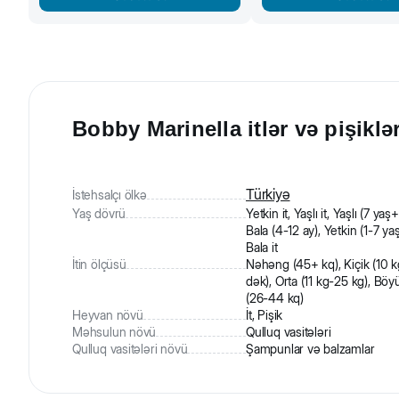
Türkiyə
İstehsalçı ölkə
Yaş dövrü
Yetkin it, Yaşlı it, Yaşlı (7 yaş+
Bala (4-12 ay), Yetkin (1-7 yaş
Bala it
İtin ölçüsü
Nəhəng (45+ kq), Kiçik (10 k
dək), Orta (11 kg-25 kg), Böy
(26-44 kq)
Heyvan növü
İt, Pişik
Məhsulun növü
Qulluq vasitələri
Qulluq vasitələri növü
Şampunlar və balzamlar