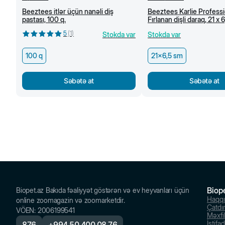
Beeztees itlər üçün nanəli diş
Beeztees Karlie Professi
pastası, 100 q.
Fırlanan dişli daraq, 21 x 
5
(
1
)
Stokda var
Stokda var
100 q
21x6,5 sm
Səbətə at
Səbətə at
Biop
Biopet.az Bakıda fəaliyyət göstərən və ev heyvanları üçün
Haqq
online zoomagazin və zoomarketdir.
Çatdı
VÖEN
:
2006199541
Məxfil
İstifa
876
+
994 50 400 08 76