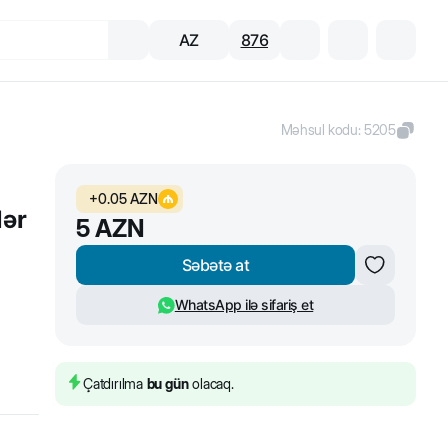
AZ
876
Məhsul kodu
:
5205
+
0.05
AZN
lər
5
AZN
Səbətə at
WhatsApp ilə sifariş et
Çatdırılma
bu gün
olacaq.