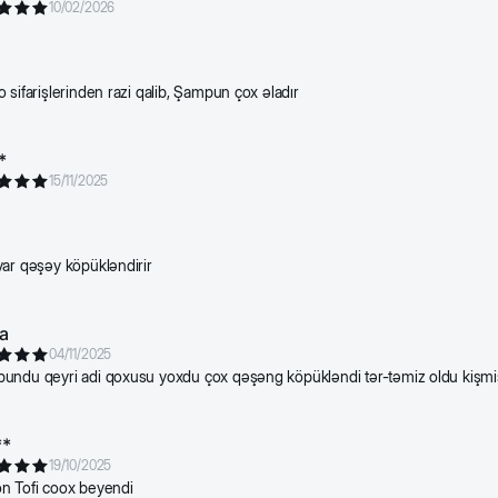
10/02/2026
 sifarişlerinden razi qalib, Şampun çox əladır
*
15/11/2025
ar qəşəy köpükləndirir
a
04/11/2025
undu qeyri adi qoxusu yoxdu çox qəşəng köpükləndi tər-təmiz oldu kişmi
**
19/10/2025
n Tofi coox beyendi