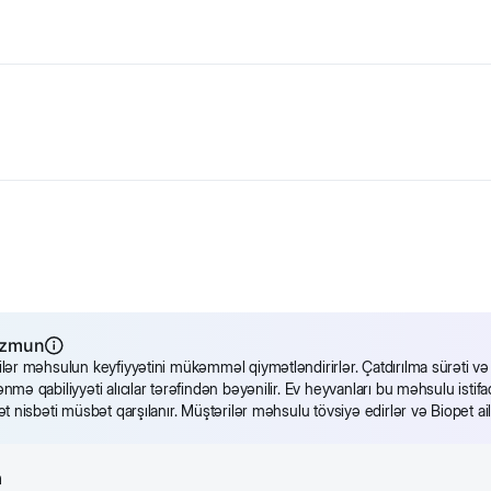
ə gün ərzində təravətli və cəlbedici şirin aromanı bəxş edəcəkdir.
ilər)
andırmır)
əzmun
 təsirə malikdir
lər məhsulun keyfiyyətini mükəmməl qiymətləndirirlər. Çatdırılma sürəti v
nmə qabiliyyəti alıcılar tərəfindən bəyənilir. Ev heyvanları bu məhsulu isti
ət nisbəti müsbət qarşılanır. Müştərilər məhsulu tövsiyə edirlər və Biopet ai
 təmiz qalır, həmçinin təravətli meşə ətri ilə ətrafındakilara zövq 
a