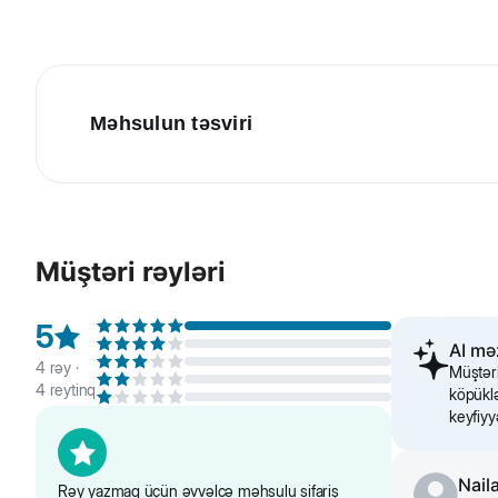
Məhsulun təsviri
Bobby Marinella it və pişiklər üçün şampun
sevimliniz
Şampunun əsas diqqət çəkən xüsusiyyətləri:
- universallıq (it və pişiklərin baxımı üçün istifadə oluna b
Müştəri rəyləri
- bol köpüklü zərif təmizləmə (dərini zədələmir və qıcıql
- şirin vanil notu əhval-ruhunuzu qaldırır
5
AI m
- nanə və şam ağacının ətri rahatlaşdırıcı və sakitləşdirici
4
rəy ·
Müştəri
4
reytinq
köpüklə
- tükləri canlandırır və parlaqlığını təmin edir
keyfiyy
- gündəlik baxım üçün yararlıdır
Bobby Marinella şampunu ilə dostunuz nəinki uzun müddət
Nail
Rəy yazmaq üçün əvvəlcə məhsulu sifariş