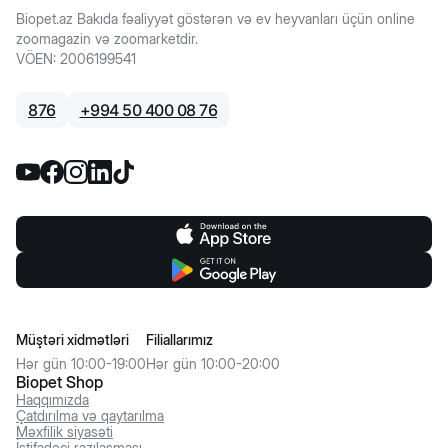
Biopet.az Bakıda fəaliyyət göstərən və ev heyvanları üçün online
zoomagazin və zoomarketdir.
VÖEN
:
2006199541
876
+
994 50 400 08 76
Müştəri xidmətləri
Filiallarımız
Hər gün 10:00-19:00
Hər gün 10:00-20:00
Biopet Shop
Haqqımızda
Çatdırılma və qaytarılma
Məxfilik siyasəti
İstifadəçi razılaşması