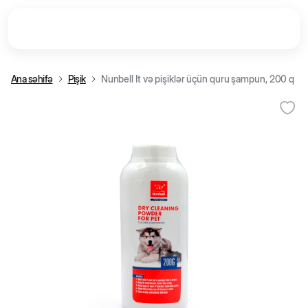
Ana səhifə
Pişik
Nunbell İt və pişiklər üçün quru şampun, 200 q