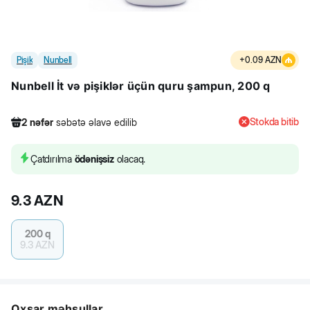
Pişik
Nunbell
+
0.09
AZN
Nunbell İt və pişiklər üçün quru şampun, 200 q
Stokda bitib
2
nəfər
səbətə əlavə edilib
181
nəfər
məhsula baxıb
4
nəfər
məhsulu alıb
Çatdırılma
ödənişsiz
olacaq.
2
nəfər
səbətə əlavə edilib
9.3
AZN
200 q
9.3
AZN
Oxşar məhsullar