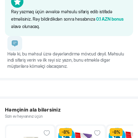
Rəy yazmaq üçün əvvəlcə məhsulu sifariş edib istifadə
Quru şampundan istifadəsinin rahatlığına baxmayaraq heyvanınızı ildə
etməlisiniz. Rəy bildirdikdən sonra hesabınıza
0.1
AZN
bonus
bir neçə dəfə adi maye şampunla yumalısınız.
əlavə olunacaq.
Hələ ki, bu məhsul üzrə dəyərləndirmə mövcud deyil. Məhsulu
indi sifariş verin və ilk rəyi siz yazın, bunu etməklə digər
müştərilərə köməkçi olacaqsınız.
Həmçinin ala bilərsiniz
Sizin ev heyvanınız üçün
-
8
%
-
8
%