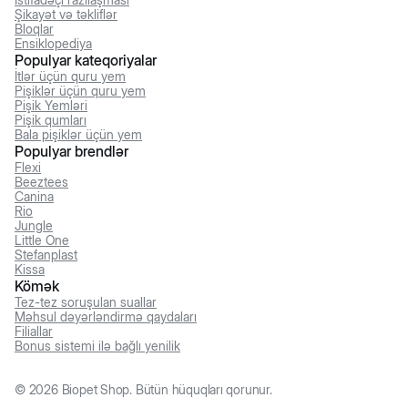
Şikayət və təkliflər
Bloqlar
Ensiklopediya
Populyar kateqoriyalar
İtlər üçün quru yem
Pişiklər üçün quru yem
Pişik Yemləri
Pişik qumları
Bala pişiklər üçün yem
Populyar brendlər
Flexi
Beeztees
Canina
Rio
Jungle
Little One
Stefanplast
Kissa
Kömək
Tez-tez soruşulan suallar
Məhsul dəyərləndirmə qaydaları
Filiallar
Bonus sistemi ilə bağlı yenilik
©
2026
Biopet Shop. Bütün hüquqları qorunur.