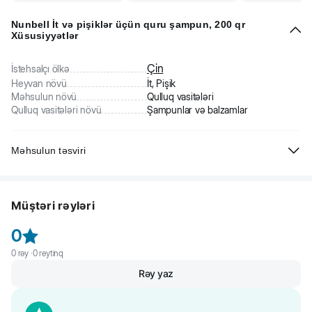
Nunbell İt və pişiklər üçün quru şampun, 200 qr
Xüsusiyyətlər
Çin
İstehsalçı ölkə
Heyvan növü
İt, Pişik
Məhsulun növü
Qulluq vasitələri
Qulluq vasitələri növü
Şampunlar və balzamlar
Məhsulun təsviri
İtlər və pişiklər üçün quru şampun ev heyvanlarının ekspres
təmizlənməsini təmin edən sehirli çubuqdur. Bu növ şampunun
Müştəri rəyləri
danmaz üstünlükləri bunlardır:
- sərin ev və ya kəsilmiş su şəraitində, həmçinin çimdirmə təcili
0
edilməlidirsə, köməyinizə çatır
0
rəy ·
0
reytinq
- evdənkənar olanda heyvanı təmizləməyə kömək edir
Rəy yaz
- su prosedurlarından çəkinən və qorxan ev heyvanları üçün
uyğundur