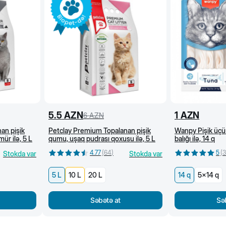
5.5
AZN
1
AZN
6
AZN
an pişik
Petclay Premium Topalanan pişik
Wanpy Pişik üçü
ür ilə, 5 L
qumu, uşaq pudrası qoxusu ilə, 5 L
balığı ilə, 14 q
4.77
(
64
)
5
(
3
Stokda var
Stokda var
5 L
10 L
20 L
14 q
5x14 q
Səbətə at
Sə