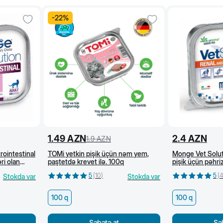
-
22
%
1.49
AZN
2.4
AZN
1.9
AZN
rointestinal
TOMi yetkin pişik üçün nəm yem,
Monge Vet Solut
ri olan
paştetdə krevet ilə. 100q
pişik üçün pəhr
100 q
funksiyalarının d
5
(
10
)
5
(
Stokda var
Stokda var
daşlarının yaranm
üçün, 100 q
100 q
100 q
Səbətə at
Sə