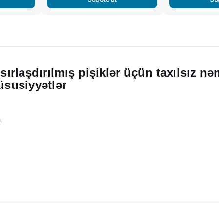
rlaşdırılmış pişiklər üçün taxılsız n
üsusiyyətlər
)