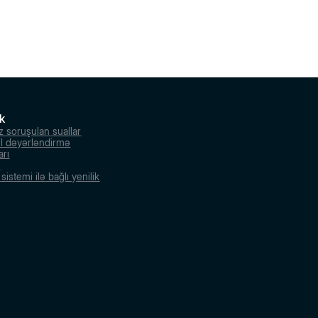
k
z soruşulan suallar
l dəyərləndirmə
arı
r
istemi ilə bağlı yenilik