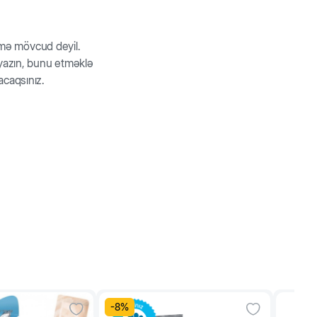
214
242
rmə mövcud deyil.
181
194
z yazın, bunu etməklə
acaqsınız.
-
8
%