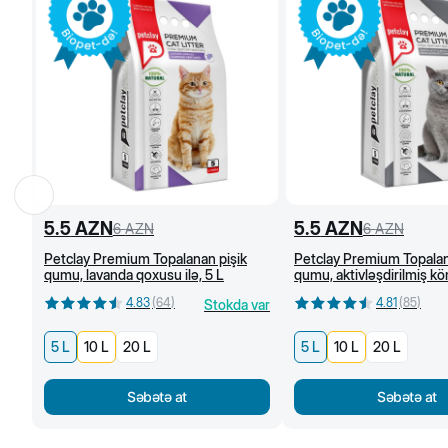
5.5
AZN
5.5
AZN
6
AZN
6
AZN
Petclay Premium Topalanan pişik
Petclay Premium Topalan
qumu, lavanda qoxusu ilə, 5 L
qumu, aktivləşdirilmiş köm
4.83
(
64
)
4.81
(
85
)
Stokda var
5 L
10 L
20 L
5 L
10 L
20 L
Səbətə at
Səbətə at