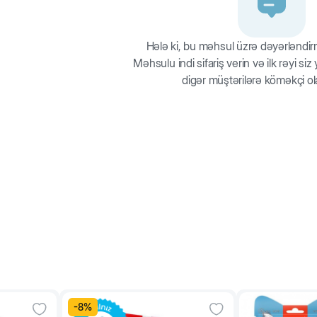
 pişiyinizə yemin zərif dad qammasını duymağa kömək edəcək.
152
185
şiyin rasionuna uyğun olacaq.
Hələ ki, bu məhsul üzrə dəyərləndi
122
148
Məhsulu indi sifariş verin və ilk rəyi si
digər müştərilərə köməkçi ol
-
8
%