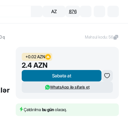
AZ
876
0 q
Məhsul kodu
:
56
+
0.02
AZN
2.4
AZN
Səbətə at
WhatsApp ilə sifariş et
lər
Çatdırılma
bu gün
olacaq.