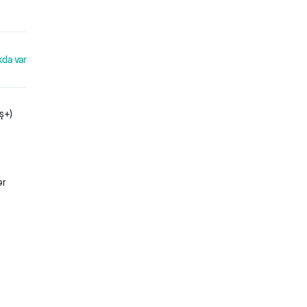
kda var
aş+)
ər