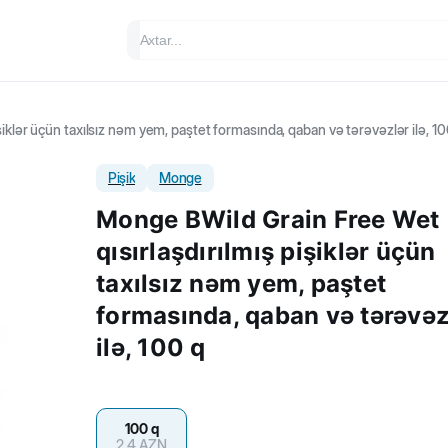
iklər üçün taxılsız nəm yem, paştet formasında, qaban və tərəvəzlər ilə, 10
Pişik
Monge
Monge BWild Grain Free Wet
qısırlaşdırılmış pişiklər üçün
taxılsız nəm yem, paştet
formasında, qaban və tərəvəz
ilə, 100 q
100 q
2.4
AZN