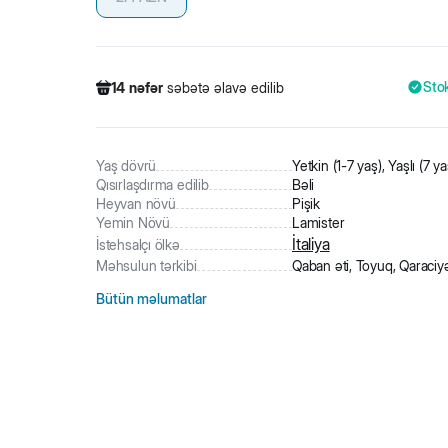
Sto
14
nəfər
səbətə əlavə edilib
283
nəfər
məhsula baxıb
38
nəfər
məhsulu alıb
14
nəfər
səbətə əlavə edilib
Yaş dövrü
Yetkin (1-7 yaş), Yaşlı (7 y
Qısırlaşdırma edilib
Bəli
Heyvan növü
Pişik
Yemin Növü
Lamister
İtaliya
İstehsalçı ölkə
Məhsulun tərkibi
Qaban əti, Toyuq, Qaraciy
Bütün məlumatlar