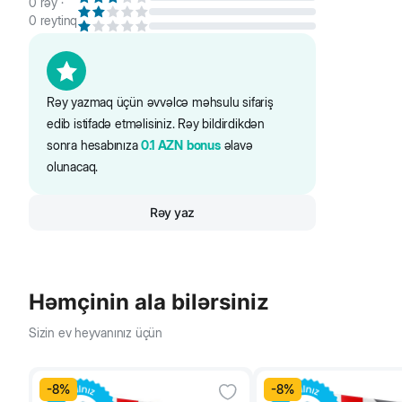
0
rəy ·
Monge BWild Grain Free paştetinin zəngin dad profili
0
reytinq
Normal çəkili
Yem öz balanslı tərkibi ilə tam olaraq qısırlaşdırılmış pi
Artıq çəkili
Rəy yazmaq üçün əvvəlcə məhsulu sifariş
edib istifadə etməlisiniz. Rəy bildirdikdən
sonra hesabınıza
0.1
AZN
bonus
əlavə
olunacaq.
Rəy yaz
Həmçinin ala bilərsiniz
Sizin ev heyvanınız üçün
-
8
%
-
8
%