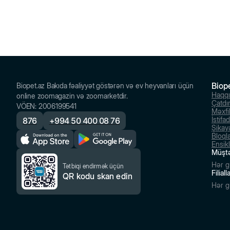
Biop
Biopet.az Bakıda fəaliyyət göstərən və ev heyvanları üçün
Haqq
online zoomagazin və zoomarketdir.
Çatdı
VÖEN
:
2006199541
Məxfil
İstifa
876
+
994 50 400 08 76
Şikayə
Bloql
Ensik
Müştə
Hər g
Tətbiqi endirmək üçün
Filial
QR kodu skan edin
Hər g