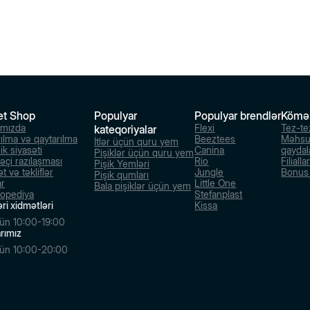
et Shop
Populyar
Populyar brendlər
Kömə
ımızda
Flexi
Tez-te
kateqoriyalar
rılma və qaytarılma
Beeztees
Məhsu
İtlər üçün quru yem
ik siyasəti
Canina
qaydal
Pişiklər üçün quru yem
dəçi razılaşması
Rio
Filialla
Pişik Yemləri
t və təkliflər
Jungle
Bonus s
Pişik qumları
ar
Little One
Bala pişiklər üçün yem
lopediya
Stefanplast
ri xidmətləri
Kissa
ün 10:00-19:00
larımız
ün 10:00-20:00