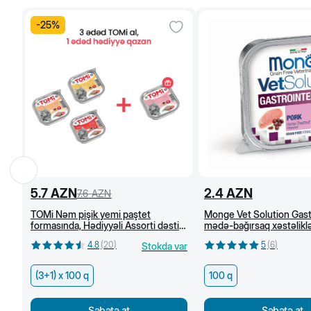
-
25
%
5.7
AZN
2.4
AZN
7.6
AZN
TOMi Nəm pişik yemi paştet
Monge Vet Solution Gast
formasında, Hədiyyəli Assorti dəsti
mədə-bağırsaq xəstəliklə
(3+1)x100 g
pişiklər üçün, nəm yem, 
4.8
(
20
)
5
(
6
)
Stokda var
(3+1) x 100 q
100 q
Səbətə at
Səbətə at