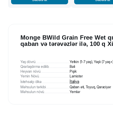
Monge BWild Grain Free Wet qısı
qaban və tərəvəzlər ilə, 100 q X
Yaş dövrü
Yetkin (1-7 yaş), Yaşlı (7 yaş+
Qısırlaşdırma edilib
Bəli
Heyvan növü
Pişik
Yemin Növü
Lamister
İtaliya
İstehsalçı ölkə
Məhsulun tərkibi
Qaban əti, Toyuq, Qaraciyər
Məhsulun növü
Yemlər