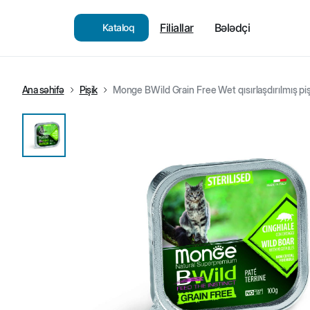
Filiallar
Bələdçi
Kataloq
Ana səhifə
Pişik
Monge BWild Grain Free Wet qısırlaşdırılmış piş