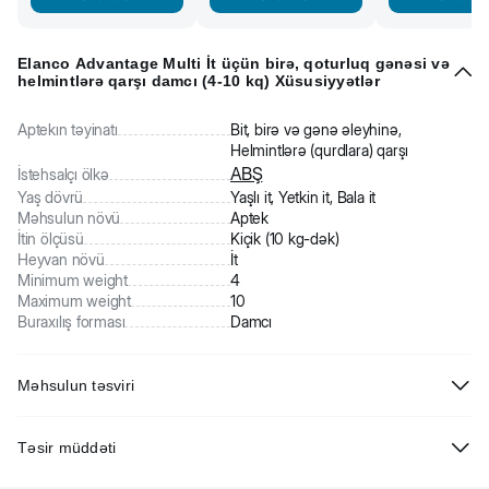
Elanco Advantage Multi İt üçün birə, qoturluq gənəsi və
helmintlərə qarşı damcı (4-10 kq) Xüsusiyyətlər
Aptekın təyinatı
Bit, birə və gənə əleyhinə,
Helmintlərə (qurdlara) qarşı
ABŞ
İstehsalçı ölkə
Yaş dövrü
Yaşlı it, Yetkin it, Bala it
Məhsulun növü
Aptek
İtin ölçüsü
Kiçik (10 kg-dək)
Heyvan növü
İt
Minimum weight
4
Maximum weight
10
Buraxılış forması
Damcı
Məhsulun təsviri
Bayer Advocate - çəkisi 4-10 kq olan it üçün bit, qoturluq gənəsi və
Təsir müddəti
helmintlərə qarşı damcı. İtlər üçün kombinasiyalı antiparazitik bir
dərmandır. Demodekozun, otodektozun, sarkoptik manqanın,