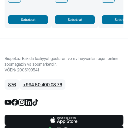
Səbətə at
Səbətə at
Səbətə a
Biopet.az Bakıda fəaliyyət göstərən və ev heyvanları üçün online
zoomagazin və zoomarketdir.
VÖEN
:
2006199541
876
+
994 50 400 08 76