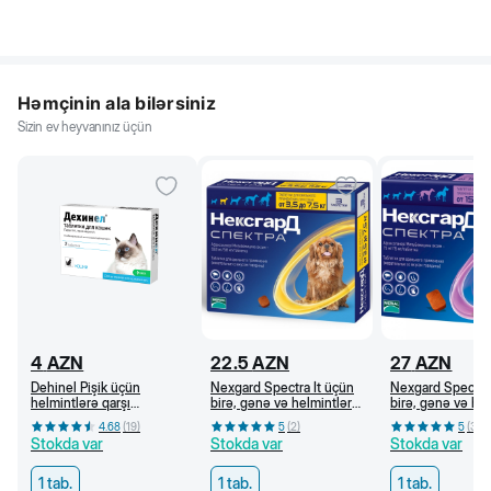
Həmçinin ala bilərsiniz
Sizin ev heyvanınız üçün
4
AZN
22.5
AZN
27
AZN
Dehinel Pişik üçün
Nexgard Spectra İt üçün
Nexgard Spectra 
helmintlərə qarşı
birə, gənə və helmintlərə
birə, gənə və he
preparat, 1 tab/4 kq
qarşı çeynəmə tabletlər
qarşı çeynəmə ta
4.68
(
19
)
5
(
2
)
5
(
3
)
(3,5-7,5 kq)
(15-30 kq)
Stokda var
Stokda var
Stokda var
1 tab.
1 tab.
1 tab.