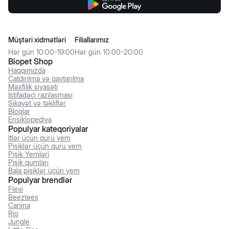
Müştəri xidmətləri
Filiallarımız
Hər gün 10:00-19:00
Hər gün 10:00-20:00
Biopet Shop
Haqqımızda
Çatdırılma və qaytarılma
Məxfilik siyasəti
İstifadəçi razılaşması
Şikayət və təkliflər
Bloqlar
Ensiklopediya
Populyar kateqoriyalar
İtlər üçün quru yem
Pişiklər üçün quru yem
Pişik Yemləri
Pişik qumları
Bala pişiklər üçün yem
Populyar brendlər
Flexi
Beeztees
Canina
Rio
Jungle