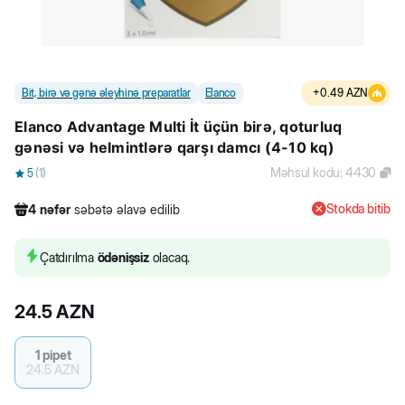
Bit, birə və gənə əleyhinə preparatlar
Elanco
+
0.49
AZN
Elanco Advantage Multi İt üçün birə, qoturluq
gənəsi və helmintlərə qarşı damcı (4-10 kq)
Məhsul kodu
:
4430
5
(
1
)
Stokda bitib
4
nəfər
səbətə əlavə edilib
252
nəfər
məhsula baxıb
24
nəfər
məhsulu alıb
Çatdırılma
ödənişsiz
olacaq.
4
nəfər
səbətə əlavə edilib
24.5
AZN
1 pipet
24.5
AZN