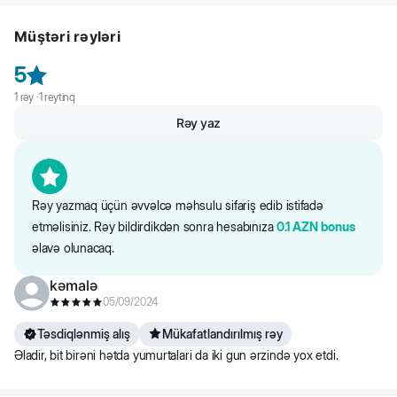
Bir istifadə heyvanı 4 həftə ərzində müdafiə edir.
entomozların, nematozların (toksokaroz, toksasariaz, sinariya,
ankilostomioz, trixosefaloz, angiostronqiloz, krenosomiyaz) müalicəsi
Müştəri rəyləri
və profilaktikası üçün, həmçinin dirofariozun kompleks terapiyasında
istifadə olunur.
5
7 həftəlik yaşdan tətbiq edilir.
1
rəy ·
1
reytinq
Rəy yaz
Rəy yazmaq üçün əvvəlcə məhsulu sifariş edib istifadə
etməlisiniz. Rəy bildirdikdən sonra hesabınıza
0.1
AZN
bonus
əlavə olunacaq.
kəmalə
05/09/2024
Təsdiqlənmiş alış
Mükafatlandırılmış rəy
Əladir, bit birəni hətda yumurtalari da iki gun ərzində yox etdi.