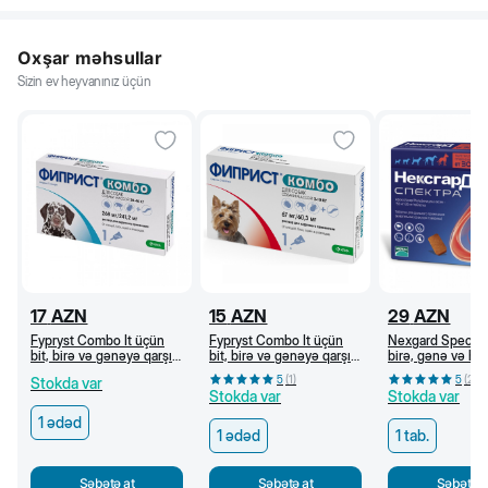
Oxşar məhsullar
Sizin ev heyvanınız üçün
17
AZN
15
AZN
29
AZN
Fypryst Combo İt üçün
Fypryst Combo İt üçün
Nexgard Spectra 
bit, birə və gənəyə qarşı
bit, birə və gənəyə qarşı
birə, gənə və he
damcı, 20-40 kq
damcı, 2-10 kq
qarşı çeynəmə ta
5
(
1
)
5
(
2
)
Stokda var
(30-60 kq)
Stokda var
Stokda var
1 ədəd
1 ədəd
1 tab.
Səbətə at
Səbətə at
Səbətə a