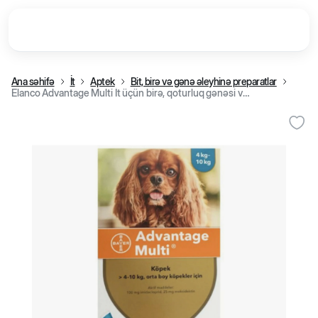
Ana səhifə
İt
Aptek
Bit, birə və gənə əleyhinə preparatlar
Elanco Advantage Multi İt üçün birə, qoturluq gənəsi və helmintlərə qarşı damcı (4-10 kq)