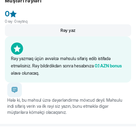
Müştəri rəyləri
Dərmanı çimmədən qabaq, çimmə zamanı və ya sonra tətbiq etmək
bala itlərə vermək olar. Hamilə və əmizdirən itlərə baytar həkiminin
olar. Tabletin qəbulundan sonra dərhal gəzintiyə çixmaq olar.
nəzarəti altında tətbiq etmək olar.
0
0
rəy ·
0
reytinq
Rəy yaz
Rəy yazmaq üçün əvvəlcə məhsulu sifariş edib istifadə
etməlisiniz. Rəy bildirdikdən sonra hesabınıza
0.1
AZN
bonus
əlavə olunacaq.
Hələ ki, bu məhsul üzrə dəyərləndirmə mövcud deyil. Məhsulu
indi sifariş verin və ilk rəyi siz yazın, bunu etməklə digər
müştərilərə köməkçi olacaqsınız.