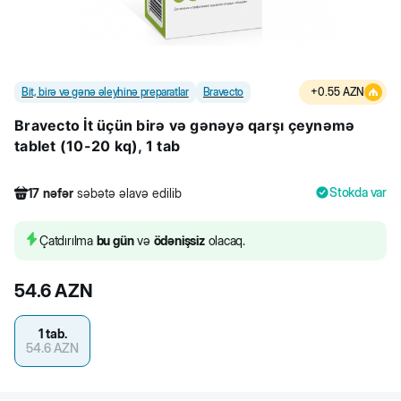
Bit, birə və gənə əleyhinə preparatlar
Bravecto
+
0.55
AZN
Bravecto İt üçün birə və gənəyə qarşı çeynəmə
tablet (10-20 kq), 1 tab
Stokda var
17
nəfər
səbətə əlavə edilib
968
nəfər
məhsula baxıb
59
nəfər
məhsulu alıb
Çatdırılma
bu gün
və
ödənişsiz
olacaq.
17
nəfər
səbətə əlavə edilib
54.6
AZN
1 tab.
54.6
AZN