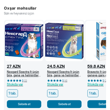
Oxşar məhsullar
Sizin ev heyvanınız üçün
27
AZN
24.5
AZN
59.8
AZN
Nexgard Spectra İt üçün
Nexgard Spectra İt üçün
Bravecto İt üçün 
birə, gənə və helmintlərə
birə, gənə və helmintlərə
gənəyə qarşı ç
qarşı çeynəmə tabletlər
qarşı çeynəmə tabletlər
tablet (20-40 kq)
5
(
3
)
5
(
4
)
5
(
2
)
(15-30 kq)
(7,5-15 kq)
Stokda var
Stokda var
Stokda var
1 tab.
1 tab.
1 tab.
Səbətə at
Səbətə at
Səbətə a