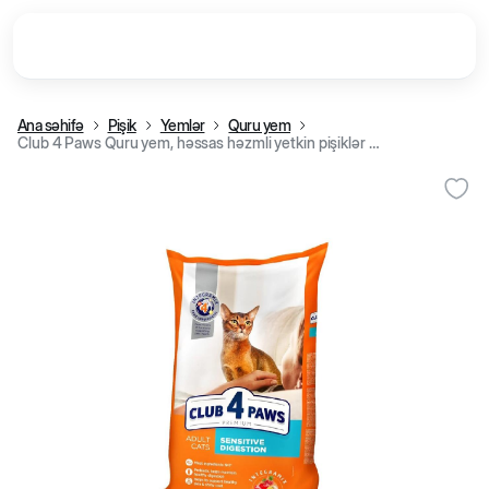
Ana səhifə
Pişik
Yemlər
Quru yem
Club 4 Paws Quru yem, həssas həzmli yetkin pişiklər üçün (kq)