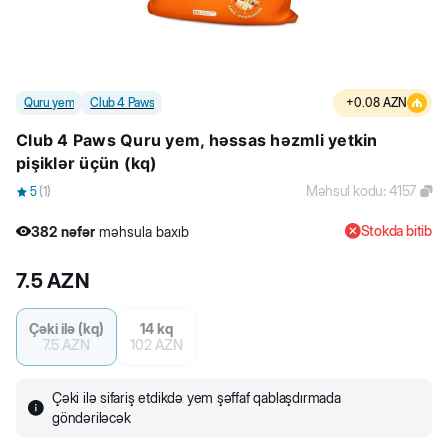
Quru yem
Club 4 Paws
+
0.08
AZN
Club 4 Paws Quru yem, həssas həzmli yetkin
pişiklər üçün (kq)
Məhsul kodu
:
4157
5
(
1
)
Stokda bitib
382
nəfər
məhsula baxıb
50
nəfər
məhsulu alıb
7.5
AZN
382
nəfər
məhsula baxıb
Çəki ilə (kq)
14 kq
7.5
AZN
102
AZN
Çəki ilə sifariş etdikdə yem şəffaf qablaşdırmada
göndəriləcək