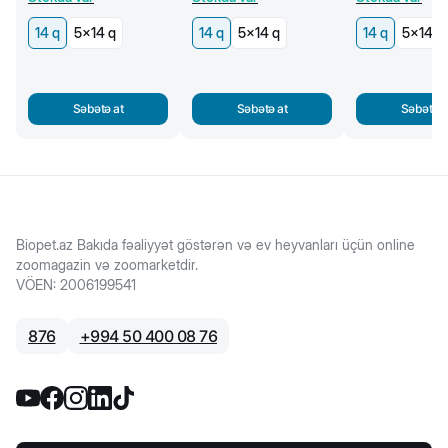
14 q
5x14 q
14 q
5x14 q
14 q
5x14 q
Səbətə at
Səbətə at
Səbətə a
Biopet.az Bakıda fəaliyyət göstərən və ev heyvanları üçün online
zoomagazin və zoomarketdir.
VÖEN
:
2006199541
876
+
994 50 400 08 76