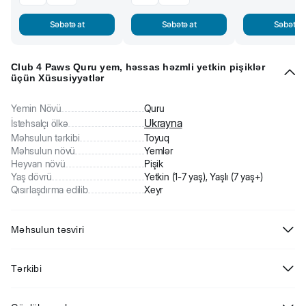
Səbətə at
Səbətə at
Səbətə a
Club 4 Paws Quru yem, həssas həzmli yetkin pişiklər
üçün Xüsusiyyətlər
Yemin Növü
Quru
Ukrayna
İstehsalçı ölkə
Məhsulun tərkibi
Toyuq
Məhsulun növü
Yemlər
Heyvan növü
Pişik
Yaş dövrü
Yetkin (1-7 yaş), Yaşlı (7 yaş+)
Qısırlaşdırma edilib
Xeyr
Məhsulun təsviri
Quru premium rasion yüksək həzm olunan 24% toyuq ununu,
Tərkibi
həmçinin bağırsaqdakı mikrofloranın tarazlığını təmin edən Probiotik
BioMos təşkil edir. Doymamış yağlı turşular kompleksi Omeqa 3 +
Toyuq unu 24%, qarğıdalı özü, düyü, günəbaxan yağı, qarğıdalı,
Omeqa 6 dərinin sağlamlığını təmin edir və tük örtüyünü parlaq edir.