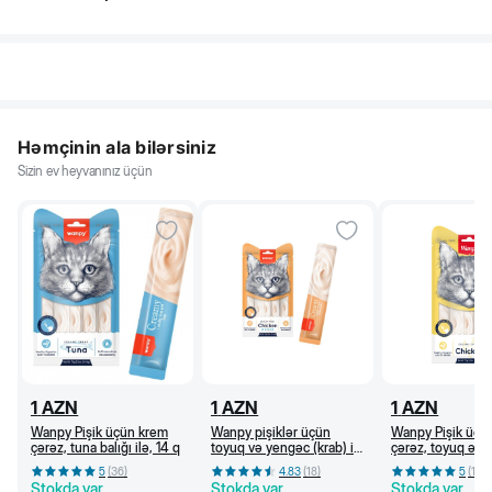
Həmçinin ala bilərsiniz
Sizin ev heyvanınız üçün
1
AZN
1
AZN
1
AZN
Wanpy Pişik üçün krem
Wanpy pişiklər üçün
Wanpy Pişik üçü
çərəz, tuna balığı ilə, 14 q
toyuq və yengəc (krab) ilə
çərəz, toyuq əti i
krem çərəz, 14 q
5
(
36
)
4.83
(
18
)
5
(
18
)
Stokda var
Stokda var
Stokda var