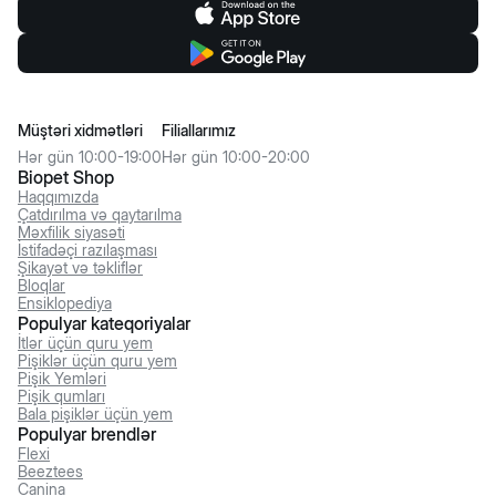
Müştəri xidmətləri
Filiallarımız
Hər gün 10:00-19:00
Hər gün 10:00-20:00
Biopet Shop
Haqqımızda
Çatdırılma və qaytarılma
Məxfilik siyasəti
İstifadəçi razılaşması
Şikayət və təkliflər
Bloqlar
Ensiklopediya
Populyar kateqoriyalar
İtlər üçün quru yem
Pişiklər üçün quru yem
Pişik Yemləri
Pişik qumları
Bala pişiklər üçün yem
Populyar brendlər
Flexi
Beeztees
Canina