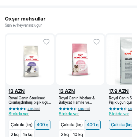
Oxşar məhsullar
Sizin ev heyvanınız üçün
13
AZN
13
AZN
17.9
AZN
Royal Canin Sterilised
Royal Canin Mother &
Royal Canin SC
Qısırlaşdırılmış pişik üçün
Babycat Hamilə və
Pişik üçün quru y
quru yem, 1 yaşdan, 400
südverən pişik və bala
yaşdan (kq)
4.98
(
55
)
4.96
(
26
)
4.96
(
q
pişik üçün quru yem (400
Stokda var
Stokda var
Stokda var
q)
Çəki ilə (kq)
400 q
Çəki ilə (kq)
400 q
Çəki ilə (kq)
2 kq
15 kq
2 kq
10 kq