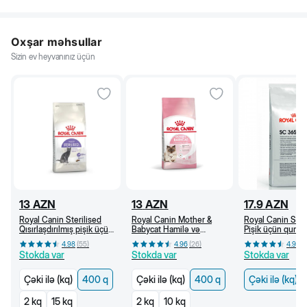
Oxşar məhsullar
Sizin ev heyvanınız üçün
13
AZN
13
AZN
17.9
AZN
Royal Canin Sterilised
Royal Canin Mother &
Royal Canin SC
Qısırlaşdırılmış pişik üçün
Babycat Hamilə və
Pişik üçün quru y
quru yem, 1 yaşdan, 400
südverən pişik və bala
yaşdan (kq)
4.98
(
55
)
4.96
(
26
)
4.96
(
q
pişik üçün quru yem (400
Stokda var
Stokda var
Stokda var
q)
Çəki ilə (kq)
400 q
Çəki ilə (kq)
400 q
Çəki ilə (kq)
2 kq
15 kq
2 kq
10 kq