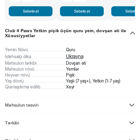
Səbətə at
Səbətə at
Səbətə a
Club 4 Paws Yetkin pişik üçün quru yem, dovşan əti ilə
Xüsusiyyətlər
Yemin Növü
Quru
Ukrayna
İstehsalçı ölkə
Məhsulun tərkibi
Dovşan əti
Məhsulun növü
Yemlər
Heyvan növü
Pişik
Yaş dövrü
Yaşlı (7 yaş+), Yetkin (1-7 yaş)
Qısırlaşdırma edilib
Xeyr
Məhsulun təsviri
Club 4 Paws Yetkin pişik üçün quru yem, dovşan əti ilə. Tam
Tərkibi
balanslaşdırılmış rasion.Tərkibini ilk növbədə 26% ət inqrediyentləri
təşkil edir. Dovşan əti ilə xırçıldayan qranulları yetkin pişiklər çox
Toyuq əti unu 22%, qarğıdalı, qarğıdalı qlüteni, arpa, düyü, quş piyi
bəyənir. Omeqa 3 və Omeqa 6 polidoymamış yağlar kompleksi dəri