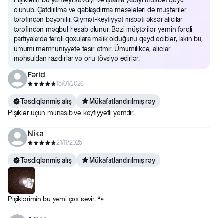
olunub. Çatdırılma və qablaşdırma məsələləri də müştərilər
tərəfindən bəyənilir. Qiymət-keyfiyyət nisbəti əksər alıcılar
tərəfindən məqbul hesab olunur. Bəzi müştərilər yemin fərqli
partiyalarda fərqli qoxulara malik olduğunu qeyd ediblər, lakin bu,
ümumi məmnuniyyətə təsir etmir. Ümumilikdə, alıcılar
məhsuldan razıdırlar və onu tövsiyə edirlər.
Fərid
15/01/2026
Təsdiqlənmiş alış
Mükafatlandırılmış rəy
Pişiklər üçün münasib və keyfiyyətli yemdir.
Nika
21/11/2025
Təsdiqlənmiş alış
Mükafatlandırılmış rəy
Pişiklərimin bu yemi çox sevir. 🐾