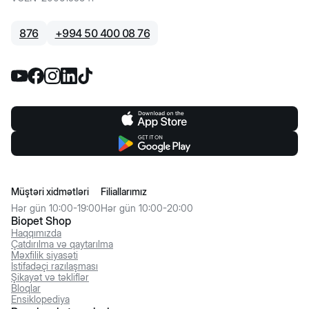
876
+
994 50 400 08 76
Müştəri xidmətləri
Filiallarımız
Hər gün 10:00-19:00
Hər gün 10:00-20:00
Biopet Shop
Haqqımızda
Çatdırılma və qaytarılma
Məxfilik siyasəti
İstifadəçi razılaşması
Şikayət və təkliflər
Bloqlar
Ensiklopediya