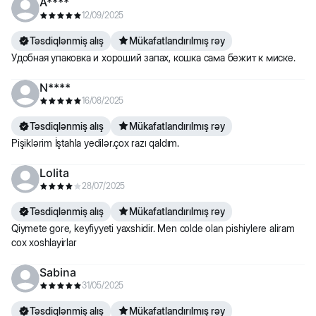
A****
12/09/2025
Təsdiqlənmiş alış
Mükafatlandırılmış rəy
Удобная упаковка и хороший запах, кошка сама бежит к миске.
N****
16/08/2025
Təsdiqlənmiş alış
Mükafatlandırılmış rəy
Pişiklərim İştahla yedilər.çox razı qaldım.
Lolita
28/07/2025
Təsdiqlənmiş alış
Mükafatlandırılmış rəy
Qiymete gore, keyfiyyeti yaxshidir. Men colde olan pishiylere aliram
cox xoshlayirlar
Sabina
31/05/2025
Təsdiqlənmiş alış
Mükafatlandırılmış rəy