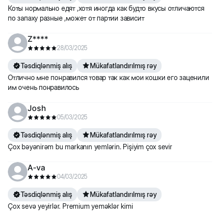
Коты нормально едят ,хотя иногда как будто вкусы отличаются
по запаху разные ,может от партии зависит
Z****
28/03/2025
Təsdiqlənmiş alış
Mükafatlandırılmış rəy
Отлично мне понравился товар так как мои кошки его заценили
им очень понравилось
Josh
05/03/2025
Təsdiqlənmiş alış
Mükafatlandırılmış rəy
Çox bəyənirəm bu markanın yemlərin. Pişiyim çox sevir
A-va
04/03/2025
Təsdiqlənmiş alış
Mükafatlandırılmış rəy
Çox sevə yeyirlər. Premium yeməklər kimi