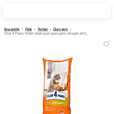
Ana səhifə
Pişik
Yemlər
Quru yem
Club 4 Paws Yetkin pişik üçün quru yem, dovşan əti ilə (kq)