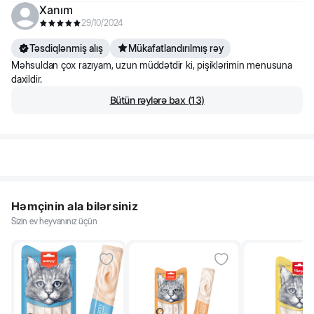
Xanım
29/10/2024
Təsdiqlənmiş alış
Mükafatlandırılmış rəy
Məhsuldan çox razıyam, uzun müddətdir ki, pişiklərimin menusuna
daxildir.
Bütün rəylərə bax
(
13
)
Həmçinin ala bilərsiniz
Sizin ev heyvanınız üçün