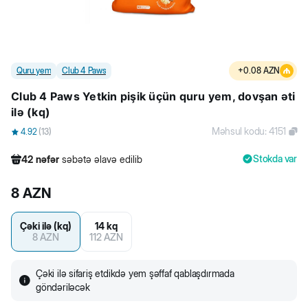
Quru yem
Club 4 Paws
+
0.08
AZN
Club 4 Paws Yetkin pişik üçün quru yem, dovşan əti
ilə (kq)
Məhsul kodu
:
4151
4.92
(
13
)
Stokda var
42
nəfər
səbətə əlavə edilib
648
nəfər
məhsula baxıb
8
AZN
535
nəfər
məhsulu alıb
42
nəfər
səbətə əlavə edilib
Çəki ilə (kq)
14 kq
8
AZN
112
AZN
Çəki ilə sifariş etdikdə yem şəffaf qablaşdırmada
göndəriləcək