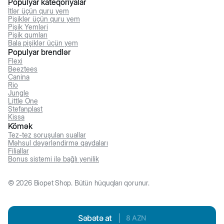
Populyar kateqoriyalar
İtlər üçün quru yem
Pişiklər üçün quru yem
Pişik Yemləri
Pişik qumları
Bala pişiklər üçün yem
Populyar brendlər
Flexi
Beeztees
Canina
Rio
Jungle
Little One
Stefanplast
Kissa
Kömək
Tez-tez soruşulan suallar
Məhsul dəyərləndirmə qaydaları
Filiallar
Bonus sistemi ilə bağlı yenilik
©
2026
Biopet Shop. Bütün hüquqları qorunur.
Səbətə at
|
8
AZN