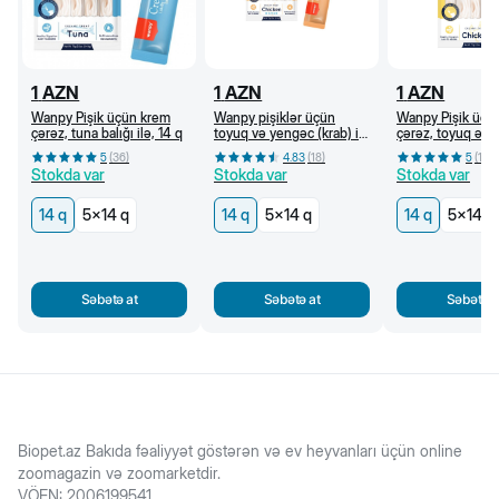
1
AZN
1
AZN
1
AZN
Wanpy Pişik üçün krem
Wanpy pişiklər üçün
Wanpy Pişik üçü
çərəz, tuna balığı ilə, 14 q
toyuq və yengəc (krab) ilə
çərəz, toyuq əti i
krem çərəz, 14 q
5
(
36
)
4.83
(
18
)
5
(
18
)
Stokda var
Stokda var
Stokda var
14 q
5x14 q
14 q
5x14 q
14 q
5x14 q
Səbətə at
Səbətə at
Səbətə a
Biopet.az Bakıda fəaliyyət göstərən və ev heyvanları üçün online
zoomagazin və zoomarketdir.
VÖEN
:
2006199541