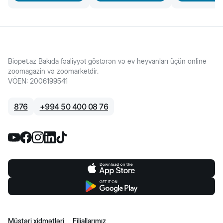
Biopet.az Bakıda fəaliyyət göstərən və ev heyvanları üçün online
zoomagazin və zoomarketdir.
VÖEN
:
2006199541
876
+
994 50 400 08 76
Müştəri xidmətləri
Filiallarımız