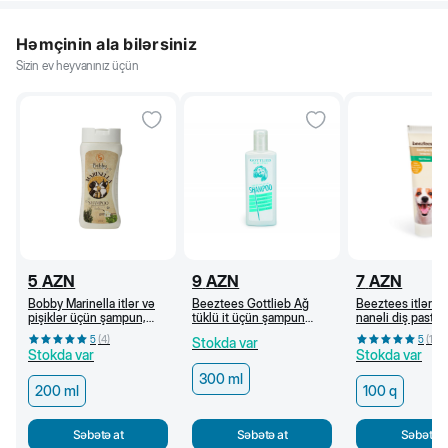
Həmçinin ala bilərsiniz
Sizin ev heyvanınız üçün
5
AZN
9
AZN
7
AZN
Bobby Marinella itlər və
Beeztees Gottlieb Ağ
Beeztees itlər ü
pişiklər üçün şampun,
tüklü it üçün şampun
nanəli diş pastası
200 ml
(300 ml)
5
(
4
)
5
(
1
)
Stokda var
Stokda var
Stokda var
300 ml
200 ml
100 q
Səbətə at
Səbətə at
Səbətə a