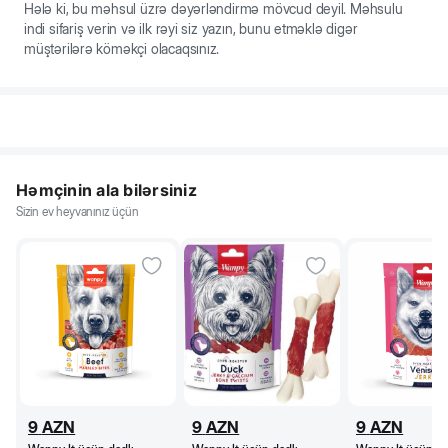
Hələ ki, bu məhsul üzrə dəyərləndirmə mövcud deyil. Məhsulu
indi sifariş verin və ilk rəyi siz yazın, bunu etməklə digər
müştərilərə köməkçi olacaqsınız.
Həmçinin ala bilərsiniz
Sizin ev heyvanınız üçün
9
AZN
9
AZN
9
AZN