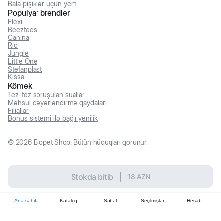
Bala pişiklər üçün yem
Populyar brendlər
Flexi
Beeztees
Canina
Rio
Jungle
Little One
Stefanplast
Kissa
Kömək
Tez-tez soruşulan suallar
Məhsul dəyərləndirmə qaydaları
Filiallar
Bonus sistemi ilə bağlı yenilik
©
2026
Biopet Shop. Bütün hüquqları qorunur.
Stokda bitib
|
18
AZN
Ana səhifə
Kataloq
Səbət
Seçilmişlər
Hesab