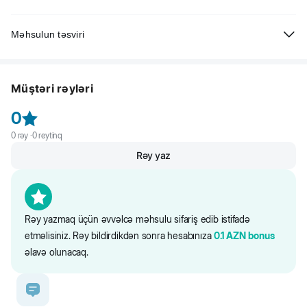
Məhsulun təsviri
Beeztees Parinca Premium İt üçün xalta, göy. Neopren astarlı xalta.
Nəfəs alan və hər hava şəraitinə davamlıdır. Xalta qayışı üçün halqa
Müştəri rəyləri
xalta bəndinin yanında yerləşir, bu da dartılmanın qarşısını alır.
0
0
rəy ·
0
reytinq
Rəy yaz
Rəy yazmaq üçün əvvəlcə məhsulu sifariş edib istifadə
etməlisiniz. Rəy bildirdikdən sonra hesabınıza
0.1
AZN
bonus
əlavə olunacaq.