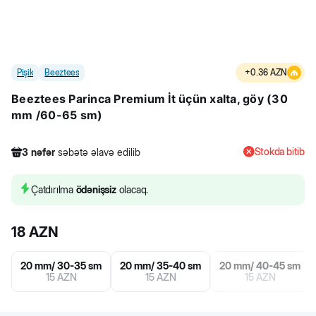
Pişik
Beeztees
+
0.36
AZN
Beeztees Parinca Premium İt üçün xalta, göy (30
mm /60-65 sm)
Stokda bitib
3
nəfər
səbətə əlavə edilib
680
nəfər
məhsula baxıb
3
nəfər
məhsulu alıb
Çatdırılma
ödənişsiz
olacaq.
3
nəfər
səbətə əlavə edilib
18
AZN
20 mm/ 30-35 sm
20 mm/ 35-40 sm
20 mm/ 40-45 sm
15
AZN
15
AZN
15
AZN