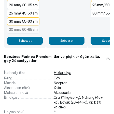
20 mm/ 30-35 sm
25 mm/ 50-5
25 mm/ 45-50 sm
30 mm/ 55-6
30 mm/ 55-60 sm
30 mm/ 60-65 sm
Səbətə at
Səbətə at
Səbətə a
Beeztees Parinca Premium İtlər və pişiklər üçün xalta,
göy Xüsusiyyətlər
Hollandiya
İstehsalçı ölkə
Rəng
Göy
Material
Neopren
Aksesuarın növü
Xalta
Məhsulun növü
Aksesuarlar
İtin ölçüsü
Orta (11 kg-25 kg), Nəhəng (45+
kq), Böyük (26-44 kq), Kiçik (10
kg-dək)
Heyvan növü
İt