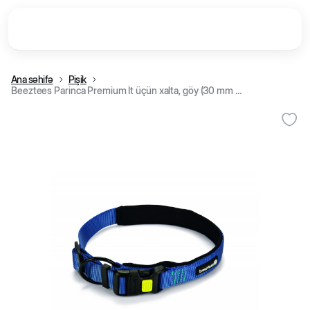
Ana səhifə
Pişik
Beeztees Parinca Premium İt üçün xalta, göy (30 mm /60-65 sm)