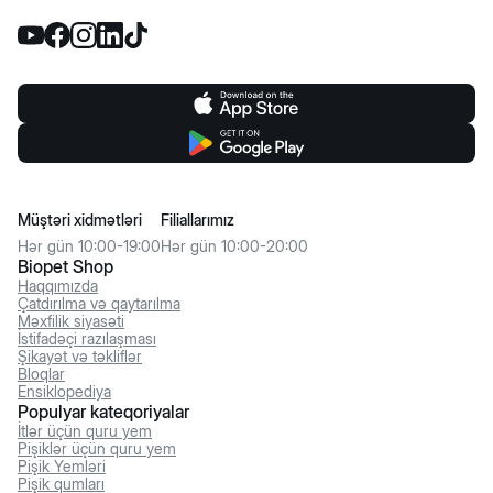
Müştəri xidmətləri
Filiallarımız
Hər gün 10:00-19:00
Hər gün 10:00-20:00
Biopet Shop
Haqqımızda
Çatdırılma və qaytarılma
Məxfilik siyasəti
İstifadəçi razılaşması
Şikayət və təkliflər
Bloqlar
Ensiklopediya
Populyar kateqoriyalar
İtlər üçün quru yem
Pişiklər üçün quru yem
Pişik Yemləri
Pişik qumları