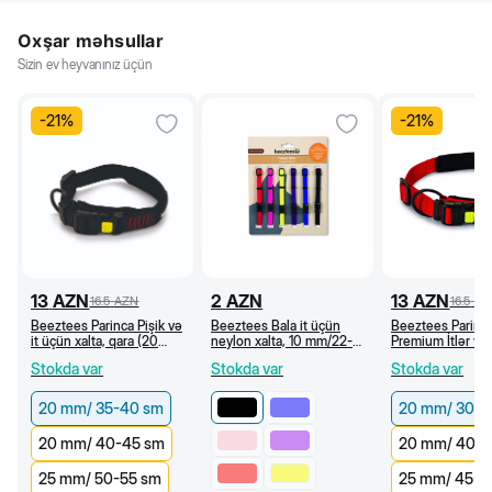
Oxşar məhsullar
Sizin ev heyvanınız üçün
-
21
%
-
21
%
13
AZN
2
AZN
13
AZN
16.5
AZN
16.5
AZ
Beeztees Parinca Pişik və
Beeztees Bala it üçün
Beeztees Parinc
it üçün xalta, qara (20
neylon xalta, 10 mm/22-
Premium İtlər və 
mm/35-40 sm)
35 sm (Qara)
üçün xalta, qırmı
Stokda var
Stokda var
Stokda var
mm/30-35 sm)
20 mm/ 35-40 sm
20 mm/ 30-3
20 mm/ 40-45 sm
20 mm/ 40-4
25 mm/ 50-55 sm
25 mm/ 45-5