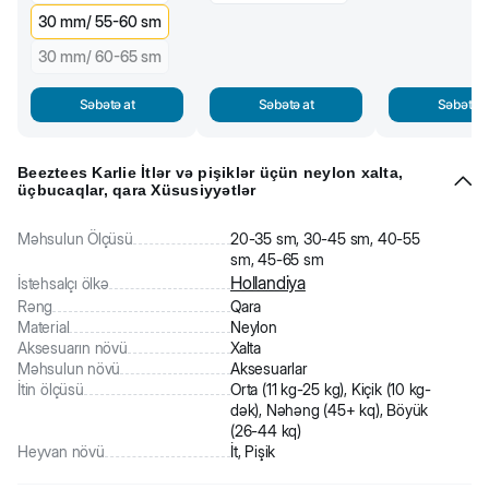
30 mm/ 55-60 sm
30 mm/ 60-65 sm
Səbətə at
Səbətə at
Səbətə a
Beeztees Karlie İtlər və pişiklər üçün neylon xalta,
üçbucaqlar, qara Xüsusiyyətlər
Məhsulun Ölçüsü
20-35 sm, 30-45 sm, 40-55
sm, 45-65 sm
Hollandiya
İstehsalçı ölkə
Rəng
Qara
Material
Neylon
Aksesuarın növü
Xalta
Məhsulun növü
Aksesuarlar
İtin ölçüsü
Orta (11 kg-25 kg), Kiçik (10 kg-
dək), Nəhəng (45+ kq), Böyük
(26-44 kq)
Heyvan növü
İt, Pişik