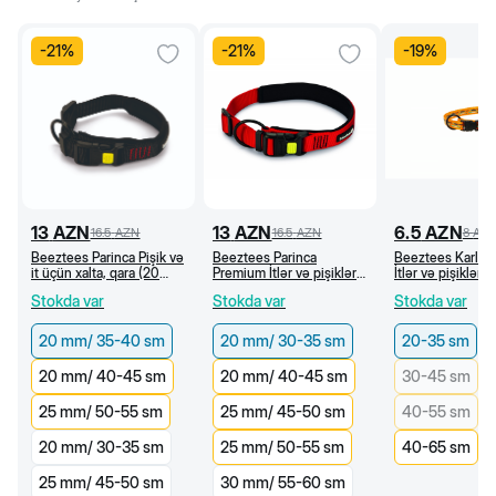
-
21
%
-
21
%
-
19
%
13
AZN
13
AZN
6.5
AZN
16.5
AZN
16.5
AZN
8
AZ
Beeztees Parinca Pişik və
Beeztees Parinca
Beeztees Karlie
it üçün xalta, qara (20
Premium İtlər və pişiklər
İtlər və pişiklər 
mm/35-40 sm)
üçün xalta, qırmızı (20
neylon xalta, naxı
Stokda var
Stokda var
Stokda var
mm/30-35 sm)
narıncı (20-35 c
20 mm/ 35-40 sm
20 mm/ 30-35 sm
20-35 sm
20 mm/ 40-45 sm
20 mm/ 40-45 sm
30-45 sm
25 mm/ 50-55 sm
25 mm/ 45-50 sm
40-55 sm
20 mm/ 30-35 sm
25 mm/ 50-55 sm
40-65 sm
25 mm/ 45-50 sm
30 mm/ 55-60 sm