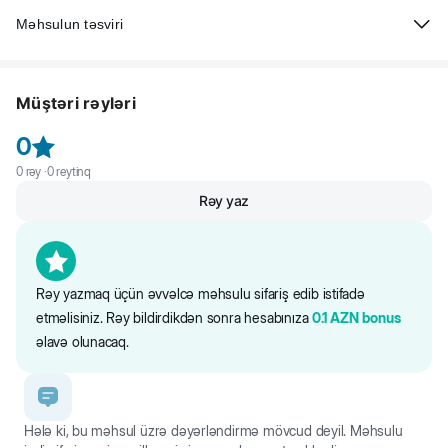
Məhsulun təsviri
Beeztees Karlie İt üçün neylon xalta, üçbucaqlar, göy. Yumşaq və eyni
zamanda davamlıdır. Xalta çox rahatdır və itin hərəkətlərini
Müştəri rəyləri
məhdudlaşdırmır.
0
0
rəy ·
0
reytinq
Rəy yaz
Rəy yazmaq üçün əvvəlcə məhsulu sifariş edib istifadə
etməlisiniz. Rəy bildirdikdən sonra hesabınıza
0.1
AZN
bonus
əlavə olunacaq.
Hələ ki, bu məhsul üzrə dəyərləndirmə mövcud deyil. Məhsulu