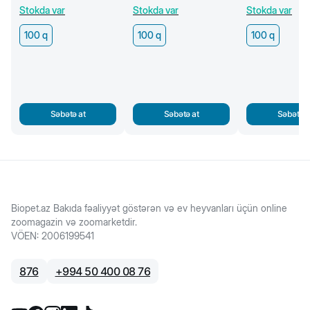
mərmər mal əti dilimləri,
kalsiumlu sümüklər, 100 q
cerki, 100 q
Stokda var
Stokda var
Stokda var
100 q
100 q
100 q
100 q
Səbətə at
Səbətə at
Səbətə a
Biopet.az Bakıda fəaliyyət göstərən və ev heyvanları üçün online
zoomagazin və zoomarketdir.
VÖEN
:
2006199541
876
+
994 50 400 08 76