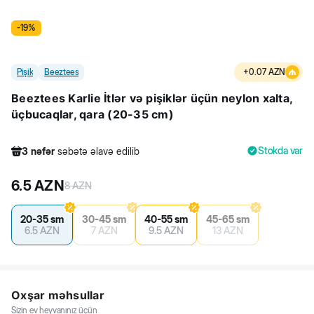
-
19
%
Pişik
Beeztees
+
0.07
AZN
Beeztees Karlie İtlər və pişiklər üçün neylon xalta,
üçbucaqlar, qara (20-35 cm)
Stokda var
3
nəfər
səbətə əlavə edilib
428
nəfər
məhsula baxıb
6.5
AZN
7
nəfər
məhsulu alıb
8
AZN
3
nəfər
səbətə əlavə edilib
20-35 sm
30-45 sm
40-55 sm
45-65 sm
6.5
AZN
7
AZN
9.5
AZN
13
AZN
Oxşar məhsullar
Sizin ev heyvanınız üçün