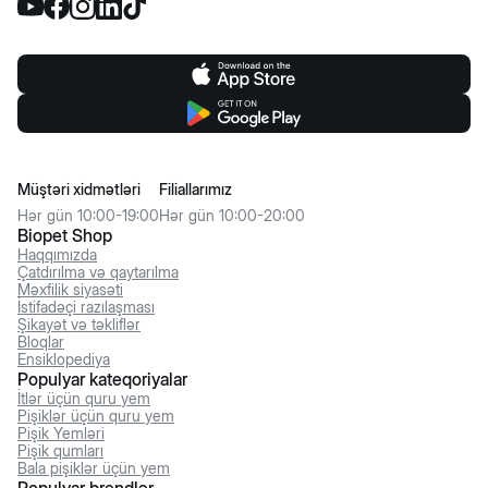
Müştəri xidmətləri
Filiallarımız
Hər gün 10:00-19:00
Hər gün 10:00-20:00
Biopet Shop
Haqqımızda
Çatdırılma və qaytarılma
Məxfilik siyasəti
İstifadəçi razılaşması
Şikayət və təkliflər
Bloqlar
Ensiklopediya
Populyar kateqoriyalar
İtlər üçün quru yem
Pişiklər üçün quru yem
Pişik Yemləri
Pişik qumları
Bala pişiklər üçün yem