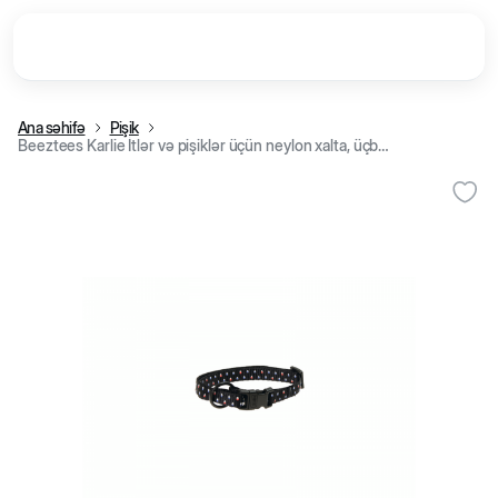
Ana səhifə
Pişik
Beeztees Karlie İtlər və pişiklər üçün neylon xalta, üçbucaqlar, qara (20-35 cm)