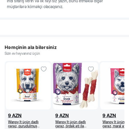
indi sifariş verin və ilk rəyi siz yazın, bunu etməklə digər
müştərilərə köməkçi olacaqsınız.
Həmçinin ala bilərsiniz
Sizin ev heyvanınız üçün
9
AZN
9
AZN
9
AZN
Wanpy İt üçün dadlı
Wanpy İt üçün dadlı
Wanpy İt üçün da
çərəz, qurudulmuş
çərəz, ördək əti ilə
çərəz, maral əti