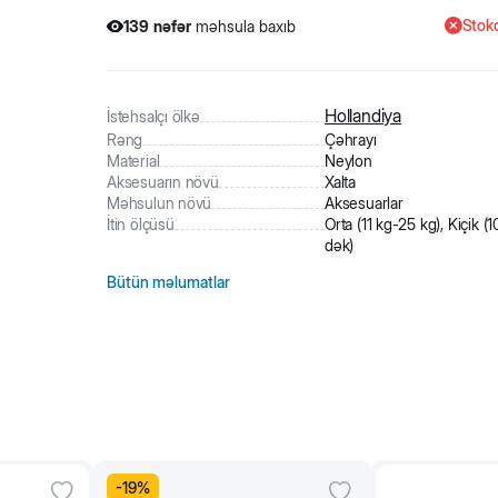
Stokd
139
nəfər
məhsula baxıb
1
nəfər
məhsulu alıb
139
nəfər
məhsula baxıb
Hollandiya
İstehsalçı ölkə
Rəng
Çəhrayı
Material
Neylon
Aksesuarın növü
Xalta
Məhsulun növü
Aksesuarlar
İtin ölçüsü
Orta (11 kg-25 kg), Kiçik (
dək)
Bütün məlumatlar
-
19
%