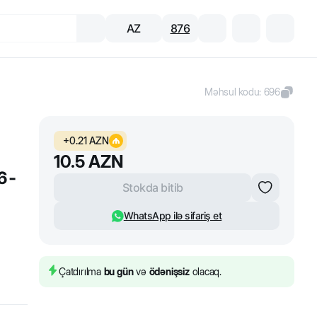
AZ
876
Məhsul kodu
:
696
+
0.21
AZN
10.5
AZN
6-
Stokda bitib
WhatsApp ilə sifariş et
Çatdırılma
bu gün
və
ödənişsiz
olacaq.