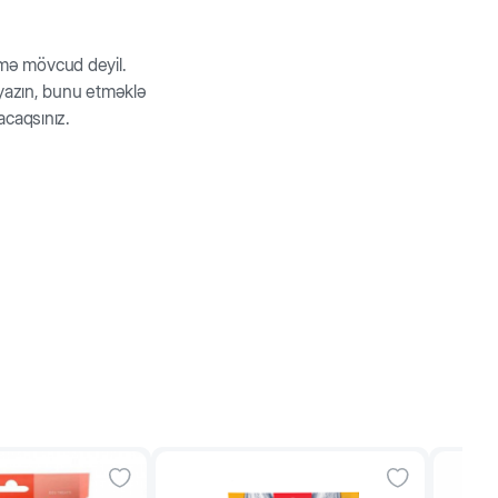
rmə mövcud deyil.
z yazın, bunu etməklə
acaqsınız.