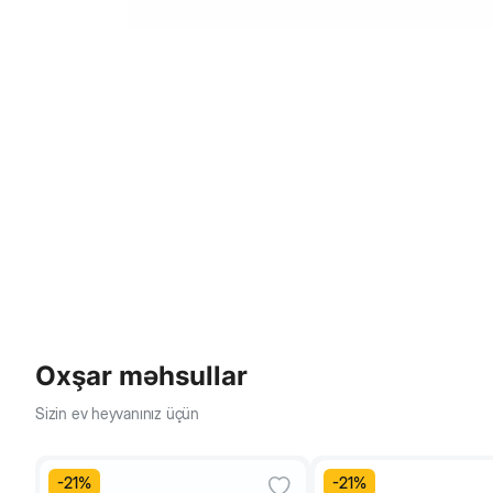
Oxşar məhsullar
Sizin ev heyvanınız üçün
-
21
%
-
21
%