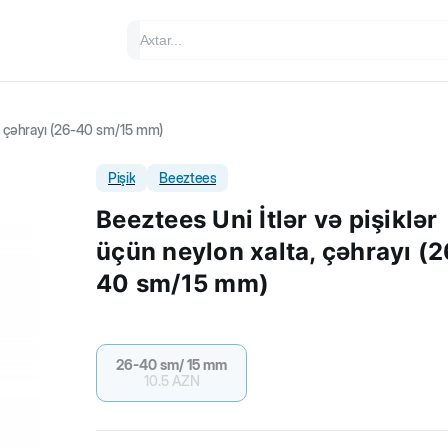
a, çəhrayı (26-40 sm/15 mm)
Pişik
Beeztees
Beeztees Uni İtlər və pişiklər
üçün neylon xalta, çəhrayı (2
40 sm/15 mm)
26-40 sm/ 15 mm
10.5
AZN