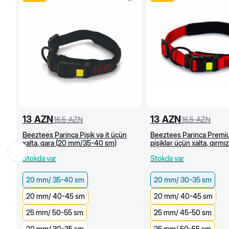
13
AZN
13
AZN
16.5
AZN
16.5
AZN
Beeztees Parinca Pişik və it üçün
Beeztees Parinca Premiu
xalta, qara (20 mm/35-40 sm)
pişiklər üçün xalta, qırmız
mm/30-35 sm)
Stokda var
Stokda var
20 mm/ 35-40 sm
20 mm/ 30-35 sm
20 mm/ 40-45 sm
20 mm/ 40-45 sm
25 mm/ 50-55 sm
25 mm/ 45-50 sm
20 mm/ 30-35 sm
25 mm/ 50-55 sm