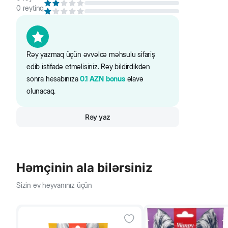
0
reytinq
Rəy yazmaq üçün əvvəlcə məhsulu sifariş
edib istifadə etməlisiniz. Rəy bildirdikdən
sonra hesabınıza
0.1
AZN
bonus
əlavə
olunacaq.
Rəy yaz
Həmçinin ala bilərsiniz
Sizin ev heyvanınız üçün