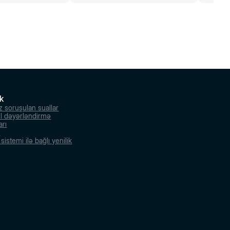
k
z soruşulan suallar
l dəyərləndirmə
arı
r
istemi ilə bağlı yenilik