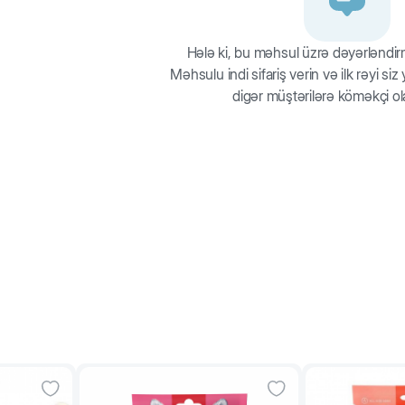
Hələ ki, bu məhsul üzrə dəyərləndi
Məhsulu indi sifariş verin və ilk rəyi si
digər müştərilərə köməkçi ol