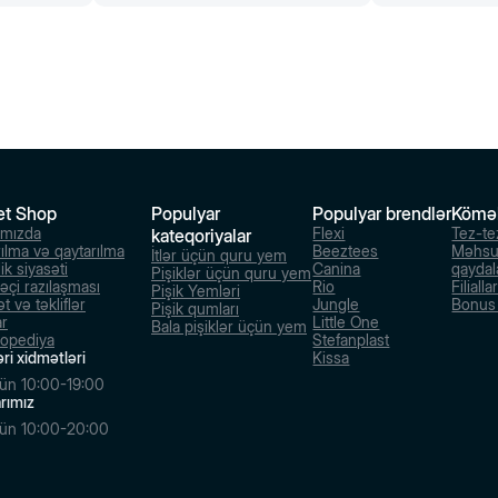
et Shop
Populyar
Populyar brendlər
Kömə
ımızda
Flexi
Tez-te
kateqoriyalar
rılma və qaytarılma
Beeztees
Məhsu
İtlər üçün quru yem
ik siyasəti
Canina
qaydal
Pişiklər üçün quru yem
dəçi razılaşması
Rio
Filialla
Pişik Yemləri
t və təkliflər
Jungle
Bonus s
Pişik qumları
ar
Little One
Bala pişiklər üçün yem
lopediya
Stefanplast
ri xidmətləri
Kissa
ün 10:00-19:00
larımız
ün 10:00-20:00