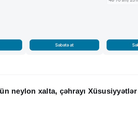
Səbətə at
Sə
çün neylon xalta, çəhrayı Xüsusiyyətlər