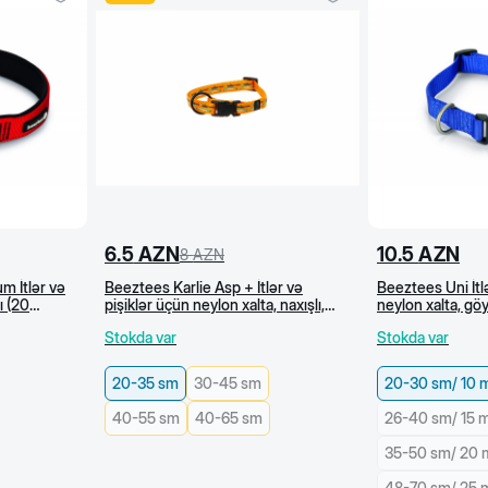
6.5
AZN
10.5
AZN
8
AZN
m İtlər və
Beeztees Karlie Asp + İtlər və
Beeztees Uni İtlə
ı (20
pişiklər üçün neylon xalta, naxışlı,
neylon xalta, g
narıncı (20-35 cm)
Stokda var
Stokda var
20-35 sm
30-45 sm
20-30 sm/ 10
40-55 sm
40-65 sm
26-40 sm/ 15
35-50 sm/ 20
48-70 sm/ 25