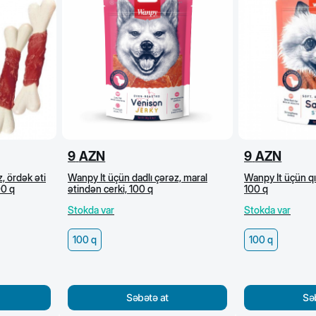
9
AZN
9
AZN
, ördək əti
Wanpy İt üçün dadlı çərəz, maral
Wanpy İt üçün qız
00 q
ətindən cerki, 100 q
100 q
Stokda var
Stokda var
100 q
100 q
Səbətə at
Sə