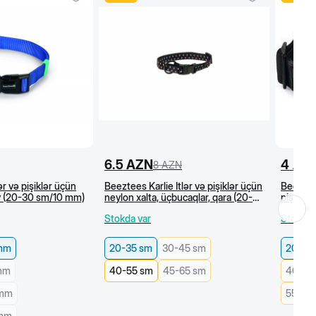
6.5
AZN
4
AZ
8
AZN
r və pişiklər üçün
Beeztees Karlie İtlər və pişiklər üçün
Beeztees
öy (20-30 sm/10 mm)
neylon xalta, üçbucaqlar, qara (20-35
pişiklər
cm)
35x1 cm
Stokda var
Stokda 
 mm
20-35 sm
30-45 sm
20-35
 mm
40-55 sm
45-65 sm
40-55
 mm
55-75
 mm