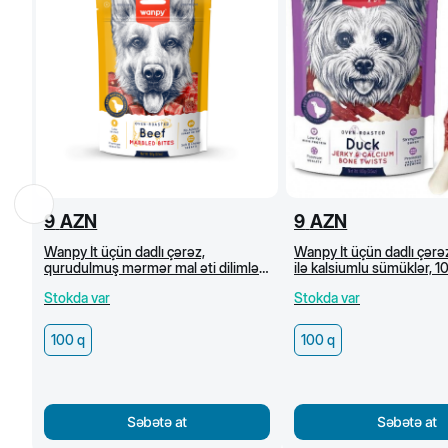
9
AZN
9
AZN
Wanpy İt üçün dadlı çərəz,
Wanpy İt üçün dadlı çərəz
qurudulmuş mərmər mal əti dilimləri,
ilə kalsiumlu sümüklər, 1
100 q
Stokda var
Stokda var
100 q
100 q
Səbətə at
Səbətə at