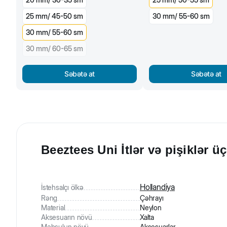
25 mm/ 45-50 sm
30 mm/ 55-60 sm
30 mm/ 55-60 sm
30 mm/ 60-65 sm
Səbətə at
Səbətə at
Beeztees Uni İtlər və pişiklər ü
Hollandiya
İstehsalçı ölkə
Rəng
Çəhrayı
Material
Neylon
Aksesuarın növü
Xalta
Məhsulun növü
Aksesuarlar