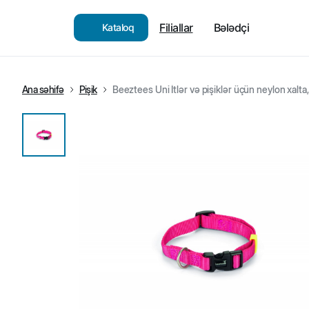
Filiallar
Bələdçi
Kataloq
Ana səhifə
Pişik
Beeztees Uni İtlər və pişiklər üçün neylon xalt