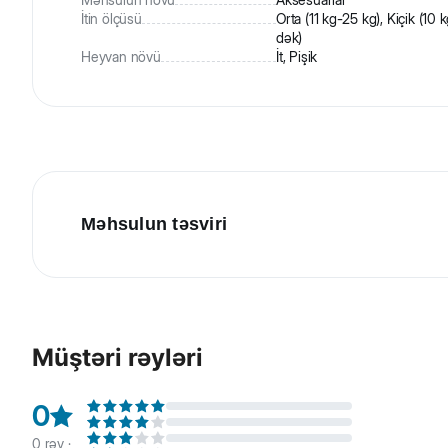
İtin ölçüsü
Orta (11 kg-25 kg), Kiçik (10 
dək)
Heyvan növü
İt, Pişik
Məhsulun təsviri
Beeztees Uni İt üçün neylon xalta, çəhrayı. Tənzimlənir v
ilə kombinasiya etmək olar.
Müştəri rəyləri
0
0
rəy ·