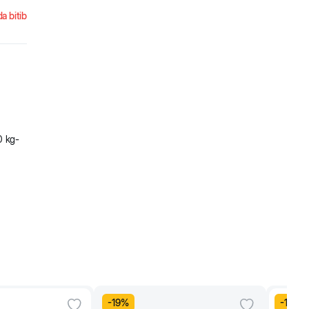
a bitib
10 kg-
-
19
%
-
11
%