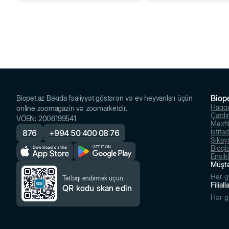
Biop
Biopet.az Bakıda fəaliyyət göstərən və ev heyvanları üçün
Haqq
online zoomagazin və zoomarketdir.
Çatdı
VÖEN
:
2006199541
Məxfil
İstifa
876
+
994 50 400 08 76
Şikayə
Bloql
Ensik
Müştə
Hər g
Tətbiqi endirmək üçün
Filial
QR kodu skan edin
Hər g