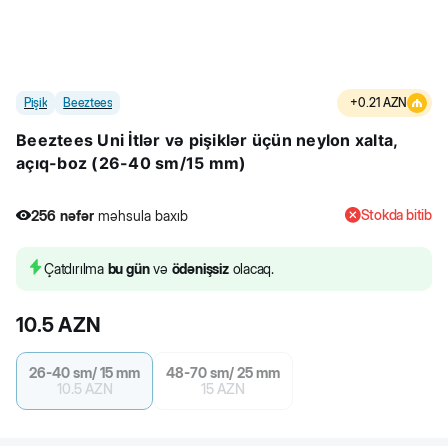
Pişik
Beeztees
+
0.21
AZN
Beeztees Uni İtlər və pişiklər üçün neylon xalta,
açıq-boz (26-40 sm/15 mm)
Stokda bitib
256
nəfər
məhsula baxıb
1
nəfər
məhsulu alıb
256
nəfər
məhsula baxıb
Çatdırılma
bu gün
və
ödənişsiz
olacaq.
10.5
AZN
26-40 sm/ 15 mm
48-70 sm/ 25 mm
10.5
AZN
15
AZN