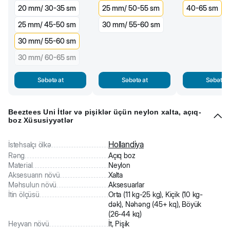
20 mm/ 30-35 sm
25 mm/ 50-55 sm
40-65 sm
25 mm/ 45-50 sm
30 mm/ 55-60 sm
30 mm/ 55-60 sm
30 mm/ 60-65 sm
Səbətə at
Səbətə at
Səbətə a
Beeztees Uni İtlər və pişiklər üçün neylon xalta, açıq-
boz Xüsusiyyətlər
Hollandiya
İstehsalçı ölkə
Rəng
Açıq boz
Material
Neylon
Aksesuarın növü
Xalta
Məhsulun növü
Aksesuarlar
İtin ölçüsü
Orta (11 kg-25 kg), Kiçik (10 kg-
dək), Nəhəng (45+ kq), Böyük
(26-44 kq)
Heyvan növü
İt, Pişik