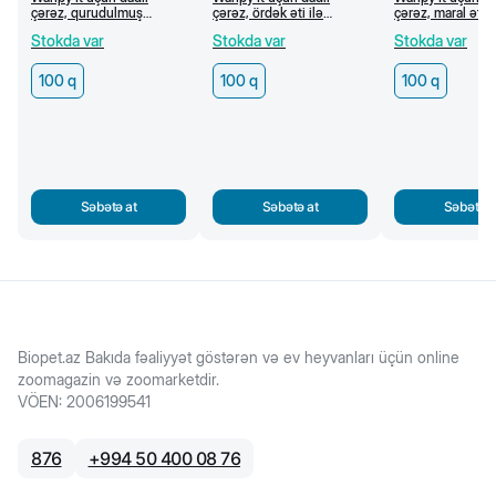
çərəz, qurudulmuş
çərəz, ördək əti ilə
çərəz, maral əti
mərmər mal əti dilimləri,
kalsiumlu sümüklər, 100 q
cerki, 100 q
Stokda var
Stokda var
Stokda var
100 q
100 q
100 q
100 q
Səbətə at
Səbətə at
Səbətə a
Biopet.az Bakıda fəaliyyət göstərən və ev heyvanları üçün online
zoomagazin və zoomarketdir.
VÖEN
:
2006199541
876
+
994 50 400 08 76