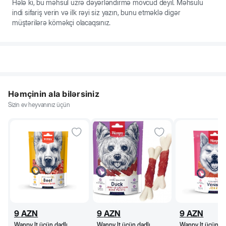
Hələ ki, bu məhsul üzrə dəyərləndirmə mövcud deyil. Məhsulu
indi sifariş verin və ilk rəyi siz yazın, bunu etməklə digər
müştərilərə köməkçi olacaqsınız.
Həmçinin ala bilərsiniz
Sizin ev heyvanınız üçün
9
AZN
9
AZN
9
AZN
Wanpy İt üçün dadlı
Wanpy İt üçün dadlı
Wanpy İt üçün da