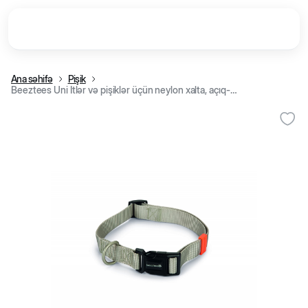
Ana səhifə
Pişik
Beeztees Uni İtlər və pişiklər üçün neylon xalta, açıq-boz (26-40 sm/15 mm)