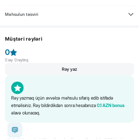
Məhsulun təsviri
Beeztees Uni İt üçün neylon xalta, açıq-boz. Tənzimlənir və asan
geyilir. Gözəl görünüş üçün parlaq rəngli rezin toqqa ilə təchiz edilib.
Müştəri rəyləri
Neylondan hazırlanıb. Müxtəlif xalta qayışları ilə kombinasiya etmək
olar.
0
0
rəy ·
0
reytinq
Rəy yaz
Rəy yazmaq üçün əvvəlcə məhsulu sifariş edib istifadə
etməlisiniz. Rəy bildirdikdən sonra hesabınıza
0.1
AZN
bonus
əlavə olunacaq.