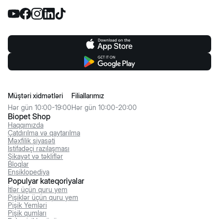
Müştəri xidmətləri
Filiallarımız
Hər gün 10:00-19:00
Hər gün 10:00-20:00
Biopet Shop
Haqqımızda
Çatdırılma və qaytarılma
Məxfilik siyasəti
İstifadəçi razılaşması
Şikayət və təkliflər
Bloqlar
Ensiklopediya
Populyar kateqoriyalar
İtlər üçün quru yem
Pişiklər üçün quru yem
Pişik Yemləri
Pişik qumları