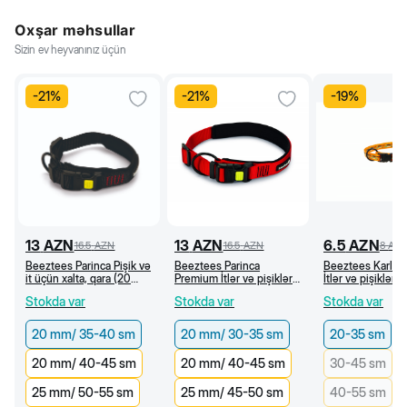
Oxşar məhsullar
Sizin ev heyvanınız üçün
-
21
%
-
21
%
-
19
%
13
AZN
13
AZN
6.5
AZN
16.5
AZN
16.5
AZN
8
AZ
Beeztees Parinca Pişik və
Beeztees Parinca
Beeztees Karlie
it üçün xalta, qara (20
Premium İtlər və pişiklər
İtlər və pişiklər 
mm/35-40 sm)
üçün xalta, qırmızı (20
neylon xalta, naxı
Stokda var
Stokda var
Stokda var
mm/30-35 sm)
narıncı (20-35 c
20 mm/ 35-40 sm
20 mm/ 30-35 sm
20-35 sm
20 mm/ 40-45 sm
20 mm/ 40-45 sm
30-45 sm
25 mm/ 50-55 sm
25 mm/ 45-50 sm
40-55 sm