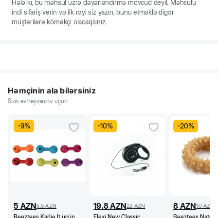
Hələ ki, bu məhsul üzrə dəyərləndirmə mövcud deyil. Məhsulu
indi sifariş verin və ilk rəyi siz yazın, bunu etməklə digər
müştərilərə köməkçi olacaqsınız.
Həmçinin ala bilərsiniz
Sizin ev heyvanınız üçün
-
9
%
-
10
%
-
20
%
5
AZN
19.8
AZN
8
AZN
5.5
AZN
22
AZN
10
AZN
Beeztees Karlie İt üçün
Flexi New Classic
Beeztees Naturel