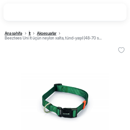
Ana səhifə
İt
Aksesuarlar
Beeztees Uni İt üçün neylon xalta, tünd-yaşıl (48-70 sm/ 25 mm)