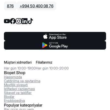
876
+
994 50 400 08 76
Müştəri xidmətləri
Filiallarımız
Hər gün 10:00-19:00
Hər gün 10:00-20:00
Biopet Shop
Haqqımızda
Çatdırılma və qaytarılma
Məxfilik siyasəti
İstifadəçi razılaşması
Şikayət və təkliflər
Bloqlar
Ensiklopediya
Populyar kateqoriyalar
İtlər üçün quru yem