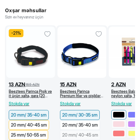
Oxşar məhsullar
Sizin ev heyvanınız üçün
-
21
%
13
AZN
15
AZN
2
AZN
16.5
AZN
Beeztees Parinca Pişik və
Beeztees Parinca
Beeztees Bala it
it üçün xalta, qara (20
Premium İtlər və pişiklər
neylon xalta, 10
mm/35-40 sm)
üçün xalta, göy (20
35 sm (Qara)
Stokda var
Stokda var
Stokda var
mm/30-35 sm)
20 mm/ 35-40 sm
20 mm/ 30-35 sm
20 mm/ 40-45 sm
20 mm/ 35-40 sm
25 mm/ 50-55 sm
20 mm/ 40-45 sm