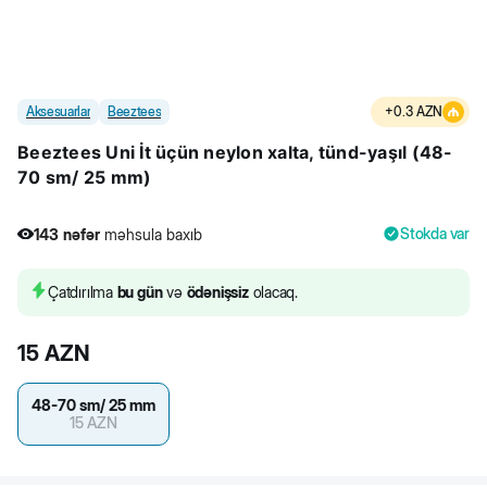
Aksesuarlar
Beeztees
+
0.3
AZN
Beeztees Uni İt üçün neylon xalta, tünd-yaşıl (48-
70 sm/ 25 mm)
Stokda var
143
nəfər
məhsula baxıb
2
nəfər
məhsulu alıb
143
nəfər
məhsula baxıb
Çatdırılma
bu gün
və
ödənişsiz
olacaq.
15
AZN
48-70 sm/ 25 mm
15
AZN