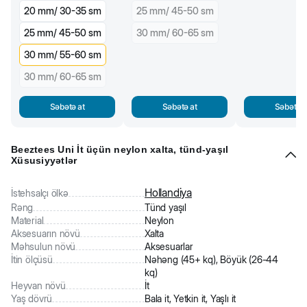
20 mm/ 30-35 sm
25 mm/ 45-50 sm
25 mm/ 45-50 sm
30 mm/ 60-65 sm
30 mm/ 55-60 sm
30 mm/ 60-65 sm
Səbətə at
Səbətə at
Səbətə a
Beeztees Uni İt üçün neylon xalta, tünd-yaşıl
Xüsusiyyətlər
Hollandiya
İstehsalçı ölkə
Rəng
Tünd yaşıl
Material
Neylon
Aksesuarın növü
Xalta
Məhsulun növü
Aksesuarlar
İtin ölçüsü
Nəhəng (45+ kq), Böyük (26-44
kq)
Heyvan növü
İt
Yaş dövrü
Bala it, Yetkin it, Yaşlı it