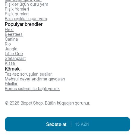
Pişiklər üçün quru yem
Pişik Yemləri
Pişik qumları
Bala pişiklər üçün yem
Populyar brendlər
Flexi
Beeztees
Canina
Rio
Jungle
Little One
Stefanplast
Kissa
Kömək
Tez-tez soruşulan suallar
Məhsul dəyərləndirmə qaydaları
Filiallar
Bonus sistemi ilə bağlı yenilik
©
2026
Biopet Shop. Bütün hüquqları qorunur.
Səbətə at
|
15
AZN