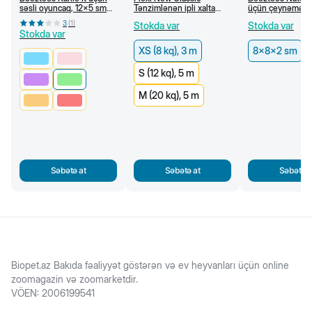
səsli oyuncaq, 12x5 sm
Tənzimlənən ipli xalta
üçün çeynəmə ha
(Açıq yaşıl)
qayışı, qara (XS 8 kg, 3 m)
8x8x2 sm
3
(
1
)
Stokda var
Stokda var
Stokda var
XS (8 kq), 3 m
8x8x2 sm
S (12 kq), 5 m
M (20 kq), 5 m
Səbətə at
Səbətə at
Səbətə a
Biopet.az Bakıda fəaliyyət göstərən və ev heyvanları üçün online
zoomagazin və zoomarketdir.
VÖEN
:
2006199541