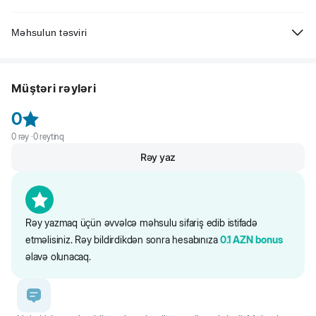
Məhsulun təsviri
Beeztees Uni İt üçün neylon xalta, tünd-yaşıl, 48-70 sm/ 25 mm.
Tənzimlənir və asan geyilir. Gözəl görünüş üçün parlaq rəngli rezin
Müştəri rəyləri
toqqa ilə təchiz edilib. Neylondan hazırlanıb. Müxtəlif xalta qayışları ilə
kombinasiya etmək olar.
0
0
rəy ·
0
reytinq
Rəy yaz
Rəy yazmaq üçün əvvəlcə məhsulu sifariş edib istifadə
etməlisiniz. Rəy bildirdikdən sonra hesabınıza
0.1
AZN
bonus
əlavə olunacaq.