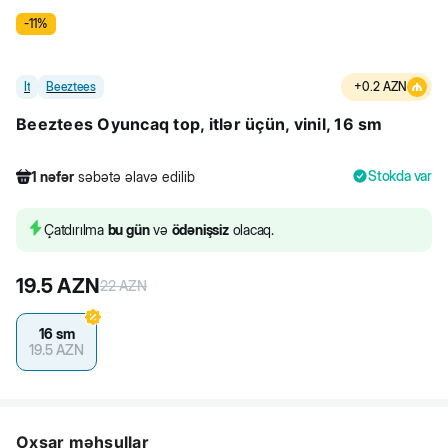
-
11
%
İt
Beeztees
+
0.2
AZN
Beeztees Oyuncaq top, itlər üçün, vinil, 16 sm
Stokda var
1
nəfər
səbətə əlavə edilib
225
nəfər
məhsula baxıb
3
nəfər
məhsulu alıb
Çatdırılma
bu gün
və
ödənişsiz
olacaq.
1
nəfər
səbətə əlavə edilib
19.5
AZN
22
AZN
16 sm
19.5
AZN
Oxşar məhsullar