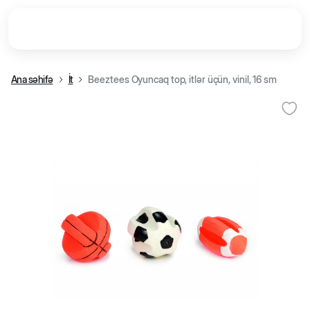
Ana səhifə
İt
Beeztees Oyuncaq top, itlər üçün, vinil, 16 sm