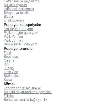
Çatdırılma və qaytarılma
Məxfilik siyasəti
İstifadəçi razılaşması
Şikayət və təkliflər
Bloqlar
Ensiklopediya
Populyar kateqoriyalar
İtlər üçün quru yem
Pişiklər üçün quru yem
Pişik Yemləri
Pişik qumları
Bala pişiklər üçün yem
Populyar brendlər
Flexi
Beeztees
Canina
Rio
Jungle
Little One
Stefanplast
Kissa
Kömək
Tez-tez soruşulan suallar
Məhsul dəyərləndirmə qaydaları
Filiallar
Bonus sistemi ilə bağlı yenilik