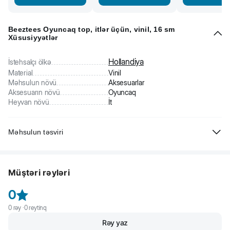
Beeztees Oyuncaq top, itlər üçün, vinil, 16 sm
Xüsusiyyətlər
Hollandiya
İstehsalçı ölkə
Material
Vinil
Məhsulun növü
Aksesuarlar
Aksesuarın növü
Oyuncaq
Heyvan növü
İt
Məhsulun təsviri
Bütün yaş itlər üçün oyuncaq idman topu. Vinildən hazırlanmışdır.
Oyun vərdişlərini inkişaf etdirməyə kömək edir. Sağlamlıq üçün
Müştəri rəyləri
zərərsiz və təhlükəsizdir.
0
0
rəy ·
0
reytinq
Rəy yaz