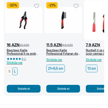
-
20
%
-
21
%
16
AZN
11.5
AZN
7.9
AZN
20
AZN
14.5
AZN
Beeztees Karlie
Beeztees Karlie
Nunbell it və pişi
Professional İt və pişik
Professional Fırlanan dişli
üçün caynaq qayç
üçün caynaq qayçısı (L)
daraq, 21 x 6,5 sm
5
(
1
)
Stokda var
Stokda var
Stokda var
21x6,5 sm
13 sm
S
L
Səbətə at
Səbətə at
Səbətə a