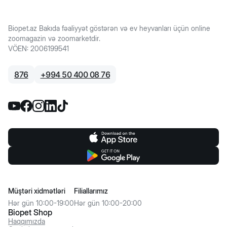
Biopet.az Bakıda fəaliyyət göstərən və ev heyvanları üçün online
zoomagazin və zoomarketdir.
VÖEN
:
2006199541
876
+
994 50 400 08 76
Müştəri xidmətləri
Filiallarımız
Hər gün 10:00-19:00
Hər gün 10:00-20:00
Biopet Shop
Haqqımızda