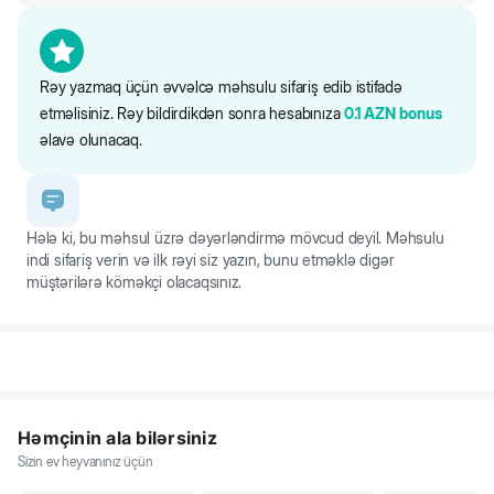
Rəy yazmaq üçün əvvəlcə məhsulu sifariş edib istifadə
etməlisiniz. Rəy bildirdikdən sonra hesabınıza
0.1
AZN
bonus
əlavə olunacaq.
Hələ ki, bu məhsul üzrə dəyərləndirmə mövcud deyil. Məhsulu
indi sifariş verin və ilk rəyi siz yazın, bunu etməklə digər
müştərilərə köməkçi olacaqsınız.
Həmçinin ala bilərsiniz
Sizin ev heyvanınız üçün