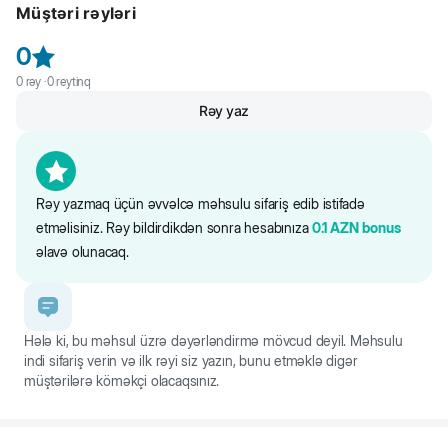
Müştəri rəyləri
0
0
rəy ·
0
reytinq
Rəy yaz
Rəy yazmaq üçün əvvəlcə məhsulu sifariş edib istifadə
etməlisiniz. Rəy bildirdikdən sonra hesabınıza
0.1
AZN
bonus
əlavə olunacaq.
Hələ ki, bu məhsul üzrə dəyərləndirmə mövcud deyil. Məhsulu
indi sifariş verin və ilk rəyi siz yazın, bunu etməklə digər
müştərilərə köməkçi olacaqsınız.