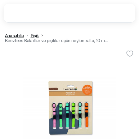
Ana səhifə
Pişik
Beeztees Bala itlər və pişiklər üçün neylon xalta, 10 mm/17-25 sm (Göy)