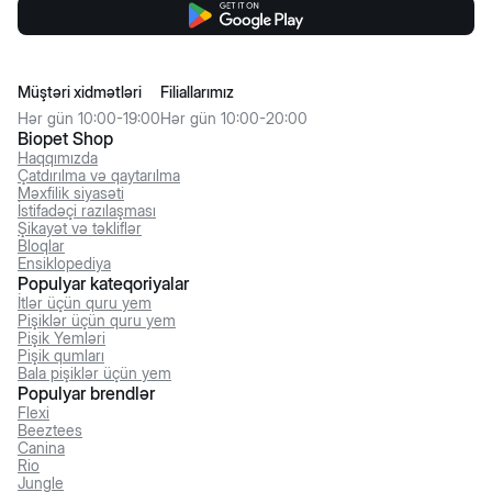
Müştəri xidmətləri
Filiallarımız
Hər gün 10:00-19:00
Hər gün 10:00-20:00
Biopet Shop
Haqqımızda
Çatdırılma və qaytarılma
Məxfilik siyasəti
İstifadəçi razılaşması
Şikayət və təkliflər
Bloqlar
Ensiklopediya
Populyar kateqoriyalar
İtlər üçün quru yem
Pişiklər üçün quru yem
Pişik Yemləri
Pişik qumları
Bala pişiklər üçün yem
Populyar brendlər
Flexi
Beeztees
Canina
Rio
Jungle