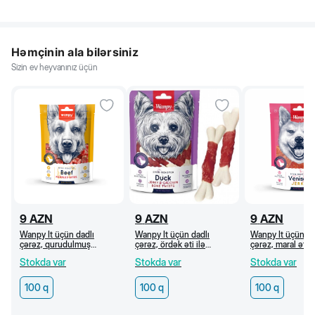
Həmçinin ala bilərsiniz
Sizin ev heyvanınız üçün
9
AZN
9
AZN
9
AZN
Wanpy İt üçün dadlı
Wanpy İt üçün dadlı
Wanpy İt üçün da
çərəz, qurudulmuş
çərəz, ördək əti ilə
çərəz, maral əti
mərmər mal əti dilimləri,
kalsiumlu sümüklər, 100 q
cerki, 100 q
Stokda var
Stokda var
Stokda var
100 q
100 q
100 q
100 q