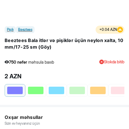
Pişik
Beeztees
+
0.04
AZN
Beeztees Bala itlər və pişiklər üçün neylon xalta, 10
mm/17-25 sm (Göy)
Stokda bitib
750
nəfər
məhsula baxıb
3
nəfər
məhsulu alıb
2
AZN
750
nəfər
məhsula baxıb
Oxşar məhsullar
Sizin ev heyvanınız üçün