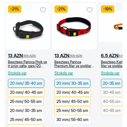
-
21
%
-
21
%
-
19
%
13
AZN
13
AZN
6.5
AZN
16.5
AZN
16.5
AZN
8
AZ
Beeztees Parinca Pişik və
Beeztees Parinca
Beeztees Karlie
it üçün xalta, qara (20
Premium İtlər və pişiklər
İtlər və pişiklər 
mm/35-40 sm)
üçün xalta, qırmızı (20
neylon xalta, naxı
Stokda var
Stokda var
Stokda var
mm/30-35 sm)
narıncı (20-35 c
20 mm/ 35-40 sm
20 mm/ 30-35 sm
20-35 sm
20 mm/ 40-45 sm
20 mm/ 40-45 sm
30-45 sm
25 mm/ 50-55 sm
25 mm/ 45-50 sm
40-55 sm
20 mm/ 30-35 sm
25 mm/ 50-55 sm
40-65 sm
25 mm/ 45-50 sm
30 mm/ 55-60 sm