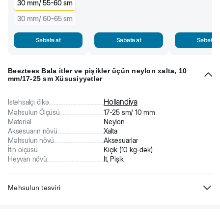
30 mm/ 55-60 sm
30 mm/ 60-65 sm
Səbətə at
Səbətə at
Səbətə a
Beeztees Bala itlər və pişiklər üçün neylon xalta, 10
mm/17-25 sm Xüsusiyyətlər
Hollandiya
İstehsalçı ölkə
Məhsulun Ölçüsü
17-25 sm/ 10 mm
Material
Neylon
Aksesuarın növü
Xalta
Məhsulun növü
Aksesuarlar
İtin ölçüsü
Kiçik (10 kg-dək)
Heyvan növü
İt, Pişik
Məhsulun təsviri
Beeztees Bala it üçün neylon xalta. Parlaq rəngli xalta davamlı
neylondan hazırlanıb. Rahat bəndi var.