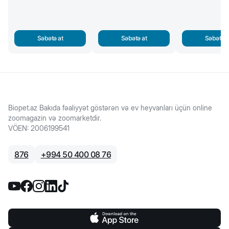
Səbətə at
Səbətə at
Səbətə a
Biopet.az Bakıda fəaliyyət göstərən və ev heyvanları üçün online
zoomagazin və zoomarketdir.
VÖEN
:
2006199541
876
+
994 50 400 08 76