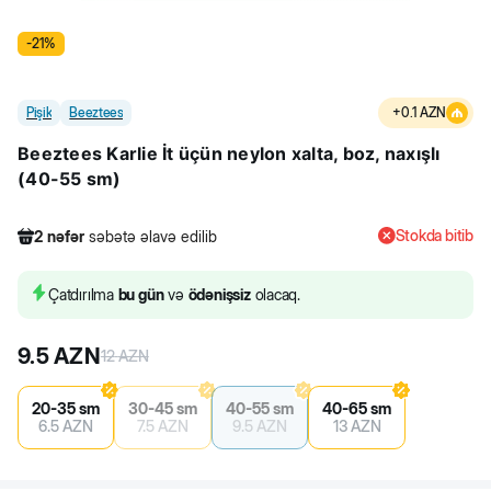
-
21
%
Pişik
Beeztees
+
0.1
AZN
Beeztees Karlie İt üçün neylon xalta, boz, naxışlı
(40-55 sm)
Stokda bitib
2
nəfər
səbətə əlavə edilib
398
nəfər
məhsula baxıb
6
nəfər
məhsulu alıb
Çatdırılma
bu gün
və
ödənişsiz
olacaq.
2
nəfər
səbətə əlavə edilib
9.5
AZN
12
AZN
20-35 sm
30-45 sm
40-55 sm
40-65 sm
6.5
AZN
7.5
AZN
9.5
AZN
13
AZN