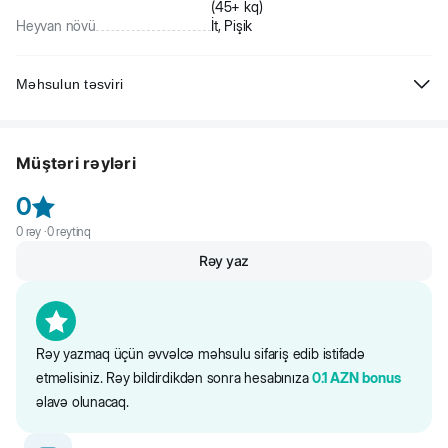
(45+ kq)
Heyvan növü
İt, Pişik
Məhsulun təsviri
Beeztees Karlie İt üçün neylon xalta, boz, naxışlı. Yumşaq və eyni
zamanda davamlıdır. Xalta çox rahatdır və itin hərəkətlərini
Müştəri rəyləri
məhdudlaşdırmır.
0
0
rəy ·
0
reytinq
Rəy yaz
Rəy yazmaq üçün əvvəlcə məhsulu sifariş edib istifadə
etməlisiniz. Rəy bildirdikdən sonra hesabınıza
0.1
AZN
bonus
əlavə olunacaq.