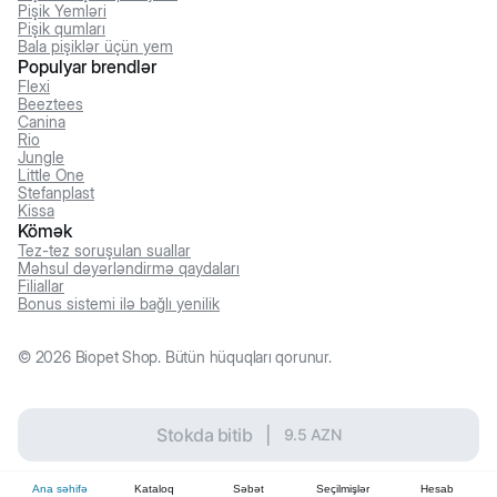
Pişik Yemləri
Pişik qumları
Bala pişiklər üçün yem
Populyar brendlər
Flexi
Beeztees
Canina
Rio
Jungle
Little One
Stefanplast
Kissa
Kömək
Tez-tez soruşulan suallar
Məhsul dəyərləndirmə qaydaları
Filiallar
Bonus sistemi ilə bağlı yenilik
©
2026
Biopet Shop. Bütün hüquqları qorunur.
Stokda bitib
|
9.5
AZN
Ana səhifə
Kataloq
Səbət
Seçilmişlər
Hesab