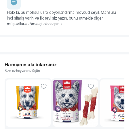
Hələ ki, bu məhsul üzrə dəyərləndirmə mövcud deyil. Məhsulu
indi sifariş verin və ilk rəyi siz yazın, bunu etməklə digər
müştərilərə köməkçi olacaqsınız.
Həmçinin ala bilərsiniz
Sizin ev heyvanınız üçün