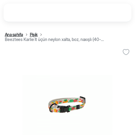
Ana səhifə
Pişik
Beeztees Karlie İt üçün neylon xalta, boz, naxışlı (40-55 sm)