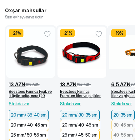
Oxşar məhsullar
Sizin ev heyvanınız üçün
-
21
%
-
21
%
-
19
%
13
AZN
13
AZN
6.5
AZN
16.5
AZN
16.5
AZN
8
AZ
Beeztees Parinca Pişik və
Beeztees Parinca
Beeztees Karlie
it üçün xalta, qara (20
Premium İtlər və pişiklər
İtlər və pişiklər 
mm/35-40 sm)
üçün xalta, qırmızı (20
neylon xalta, naxı
Stokda var
Stokda var
Stokda var
mm/30-35 sm)
narıncı (20-35 c
20 mm/ 35-40 sm
20 mm/ 30-35 sm
20-35 sm
20 mm/ 40-45 sm
20 mm/ 40-45 sm
30-45 sm
25 mm/ 50-55 sm
25 mm/ 45-50 sm
40-55 sm