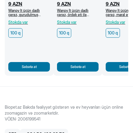
9
AZN
9
AZN
9
AZN
Wanpy İt üçün dadlı
Wanpy İt üçün dadlı
Wanpy İt üçün da
çərəz, qurudulmuş
çərəz, ördək əti ilə
çərəz, maral əti
mərmər mal əti dilimləri,
kalsiumlu sümüklər, 100 q
cerki, 100 q
Stokda var
Stokda var
Stokda var
100 q
100 q
100 q
100 q
Səbətə at
Səbətə at
Səbətə a
Biopet.az Bakıda fəaliyyət göstərən və ev heyvanları üçün online
zoomagazin və zoomarketdir.
VÖEN
:
2006199541