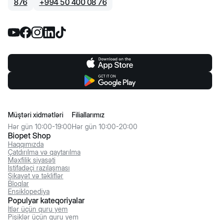
876
+
994 50 400 08 76
Müştəri xidmətləri
Filiallarımız
Hər gün 10:00-19:00
Hər gün 10:00-20:00
Biopet Shop
Haqqımızda
Çatdırılma və qaytarılma
Məxfilik siyasəti
İstifadəçi razılaşması
Şikayət və təkliflər
Bloqlar
Ensiklopediya
Populyar kateqoriyalar
İtlər üçün quru yem
Pişiklər üçün quru yem