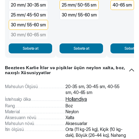
20 mm/ 30-35 sm
25 mm/ 50-55 sm
40-65 sm
25 mm/ 45-50 sm
30 mm/ 55-60 sm
30 mm/ 55-60 sm
30 mm/ 60-65 sm
Səbətə at
Səbətə at
Səbətə a
Beeztees Karlie İtlər və pişiklər üçün neylon xalta, boz,
naxışlı Xüsusiyyətlər
Məhsulun Ölçüsü
20-35 sm, 30-45 sm, 40-55
sm, 40-65 sm
Hollandiya
İstehsalçı ölkə
Rəng
Boz
Material
Neylon
Aksesuarın növü
Xalta
Məhsulun növü
Aksesuarlar
İtin ölçüsü
Orta (11 kg-25 kg), Kiçik (10 kg-
dək), Böyük (26-44 kq), Nəhəng