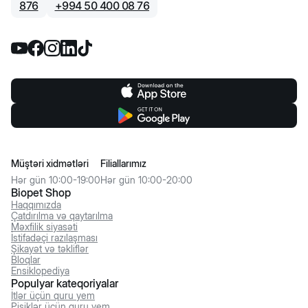
876
+
994 50 400 08 76
Müştəri xidmətləri
Filiallarımız
Hər gün 10:00-19:00
Hər gün 10:00-20:00
Biopet Shop
Haqqımızda
Çatdırılma və qaytarılma
Məxfilik siyasəti
İstifadəçi razılaşması
Şikayət və təkliflər
Bloqlar
Ensiklopediya
Populyar kateqoriyalar
İtlər üçün quru yem
Pişiklər üçün quru yem