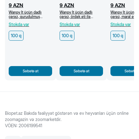
9
AZN
9
AZN
9
AZN
Wanpy İt üçün dadlı
Wanpy İt üçün dadlı
Wanpy İt üçün da
çərəz, qurudulmuş
çərəz, ördək əti ilə
çərəz, maral əti
mərmər mal əti dilimləri,
kalsiumlu sümüklər, 100 q
cerki, 100 q
Stokda var
Stokda var
Stokda var
100 q
100 q
100 q
100 q
Səbətə at
Səbətə at
Səbətə a
Biopet.az Bakıda fəaliyyət göstərən və ev heyvanları üçün online
zoomagazin və zoomarketdir.
VÖEN
:
2006199541