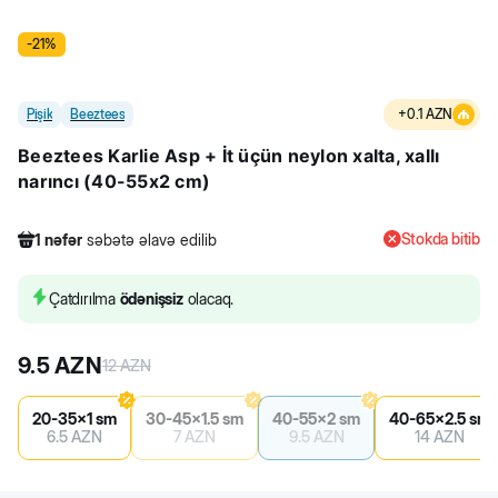
-
21
%
Pişik
Beeztees
+
0.1
AZN
Beeztees Karlie Asp + İt üçün neylon xalta, xallı
narıncı (40-55x2 cm)
Stokda bitib
1
nəfər
səbətə əlavə edilib
319
nəfər
məhsula baxıb
3
nəfər
məhsulu alıb
Çatdırılma
ödənişsiz
olacaq.
1
nəfər
səbətə əlavə edilib
9.5
AZN
12
AZN
20-35x1 sm
30-45x1.5 sm
40-55x2 sm
40-65x2.5 sm
6.5
AZN
7
AZN
9.5
AZN
14
AZN