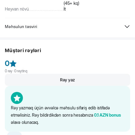
(45+ kq)
Heyvan növü
İt
Məhsulun təsviri
Beeztees Karlie İt üçün neylon xalta, xallı narıncı. Yumşaq və eyni
zamanda davamlıdır. Xalta çox rahatdır və itin hərəkətlərini
Müştəri rəyləri
məhdudlaşdırmır.
0
0
rəy ·
0
reytinq
Rəy yaz
Rəy yazmaq üçün əvvəlcə məhsulu sifariş edib istifadə
etməlisiniz. Rəy bildirdikdən sonra hesabınıza
0.1
AZN
bonus
əlavə olunacaq.