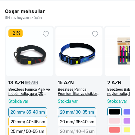
Oxşar məhsullar
Sizin ev heyvanınız üçün
-
21
%
13
AZN
15
AZN
2
AZN
16.5
AZN
Beeztees Parinca Pişik və
Beeztees Parinca
Beeztees Bala it
it üçün xalta, qara (20
Premium İtlər və pişiklər
neylon xalta, 10
mm/35-40 sm)
üçün xalta, göy (20
35 sm (Qara)
Stokda var
Stokda var
Stokda var
mm/30-35 sm)
20 mm/ 35-40 sm
20 mm/ 30-35 sm
20 mm/ 40-45 sm
20 mm/ 35-40 sm
25 mm/ 50-55 sm
20 mm/ 40-45 sm