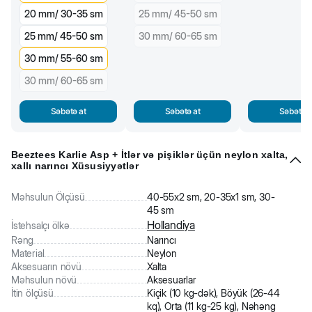
20 mm/ 30-35 sm
25 mm/ 45-50 sm
25 mm/ 45-50 sm
30 mm/ 60-65 sm
30 mm/ 55-60 sm
30 mm/ 60-65 sm
Səbətə at
Səbətə at
Səbətə a
Beeztees Karlie Asp + İtlər və pişiklər üçün neylon xalta,
xallı narıncı Xüsusiyyətlər
Məhsulun Ölçüsü
40-55x2 sm, 20-35x1 sm, 30-
45 sm
Hollandiya
İstehsalçı ölkə
Rəng
Narıncı
Material
Neylon
Aksesuarın növü
Xalta
Məhsulun növü
Aksesuarlar
İtin ölçüsü
Kiçik (10 kg-dək), Böyük (26-44
kq), Orta (11 kg-25 kg), Nəhəng