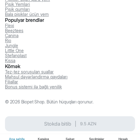
Pişik Yemləri
Pişik qumları
Bala pişiklər üçün yem
Populyar brendlər
Flexi
Beeztees
Canina
Rio
Jungle
Little One
Stefanplast
Kissa
Kömək
Tez-tez soruşulan suallar
Məhsul dəyərləndirmə qaydaları
Filiallar
Bonus sistemi ilə bağlı yenilik
©
2026
Biopet Shop. Bütün hüquqları qorunur.
Stokda bitib
|
9.5
AZN
Ana səhifə
Kataloq
Səbət
Seçilmişlər
Hesab