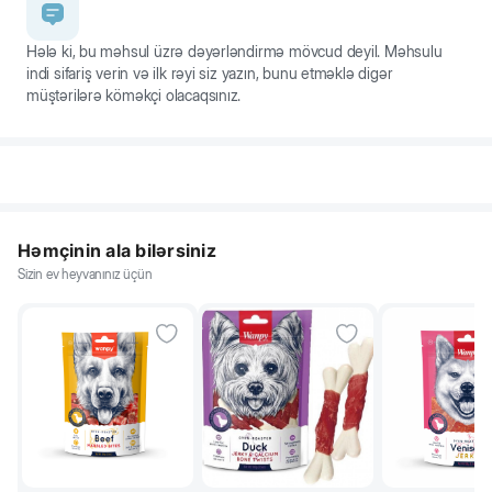
Hələ ki, bu məhsul üzrə dəyərləndirmə mövcud deyil. Məhsulu
indi sifariş verin və ilk rəyi siz yazın, bunu etməklə digər
müştərilərə köməkçi olacaqsınız.
Həmçinin ala bilərsiniz
Sizin ev heyvanınız üçün