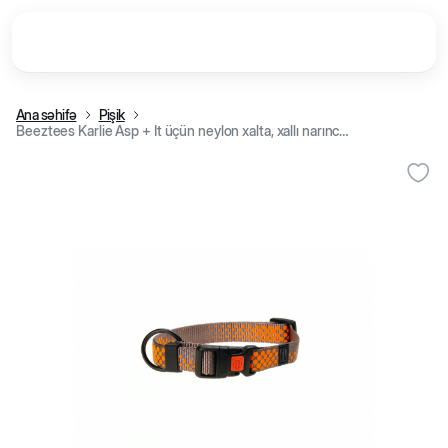
Ana səhifə
Pişik
Beeztees Karlie Asp + İt üçün neylon xalta, xallı narıncı (40-55x2 cm)