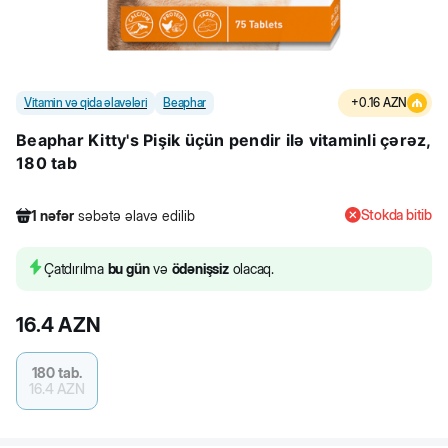
Vitamin və qida əlavələri
Beaphar
+
0.16
AZN
Beaphar Kitty's Pişik üçün pendir ilə vitaminli çərəz,
180 tab
Stokda bitib
1
nəfər
səbətə əlavə edilib
185
nəfər
məhsula baxıb
6
nəfər
məhsulu alıb
Çatdırılma
bu gün
və
ödənişsiz
olacaq.
1
nəfər
səbətə əlavə edilib
16.4
AZN
180 tab.
16.4
AZN