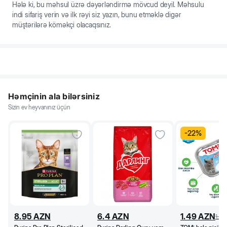
Hələ ki, bu məhsul üzrə dəyərləndirmə mövcud deyil. Məhsulu
indi sifariş verin və ilk rəyi siz yazın, bunu etməklə digər
müştərilərə köməkçi olacaqsınız.
Həmçinin ala bilərsiniz
Sizin ev heyvanınız üçün
-
22
%
8.95
AZN
6.4
AZN
1.49
AZN
1.9