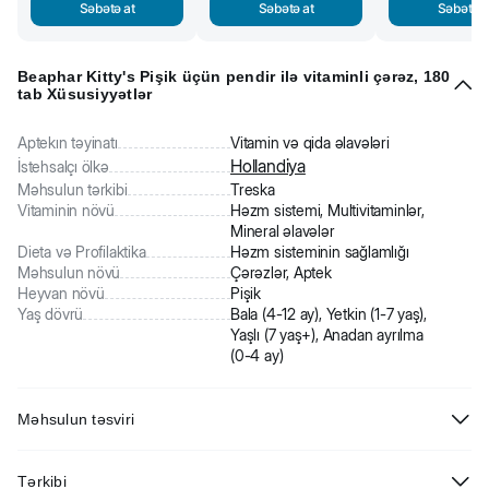
Səbətə at
Səbətə at
Səbətə a
Beaphar Kitty's Pişik üçün pendir ilə vitaminli çərəz, 180
tab Xüsusiyyətlər
Aptekın təyinatı
Vitamin və qida əlavələri
Hollandiya
İstehsalçı ölkə
Məhsulun tərkibi
Treska
Vitaminin növü
Həzm sistemi, Multivitaminlər,
Mineral əlavələr
Dieta və Profilaktika
Həzm sisteminin sağlamlığı
Məhsulun növü
Çərəzlər, Aptek
Heyvan növü
Pişik
Yaş dövrü
Bala (4-12 ay), Yetkin (1-7 yaş),
Yaşlı (7 yaş+), Anadan ayrılma
(0-4 ay)
Məhsulun təsviri
Beaphar Kitty's Pişik üçün pendir ilə vitaminli çərəz. Pişik üçün dadlı
Tərkibi
və faydalı mükafat. Yem əlavəsi bütün vacib vitamin və mineralları,