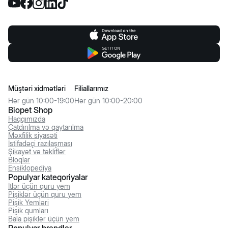
Müştəri xidmətləri
Filiallarımız
Hər gün 10:00-19:00
Hər gün 10:00-20:00
Biopet Shop
Haqqımızda
Çatdırılma və qaytarılma
Məxfilik siyasəti
İstifadəçi razılaşması
Şikayət və təkliflər
Bloqlar
Ensiklopediya
Populyar kateqoriyalar
İtlər üçün quru yem
Pişiklər üçün quru yem
Pişik Yemləri
Pişik qumları
Bala pişiklər üçün yem