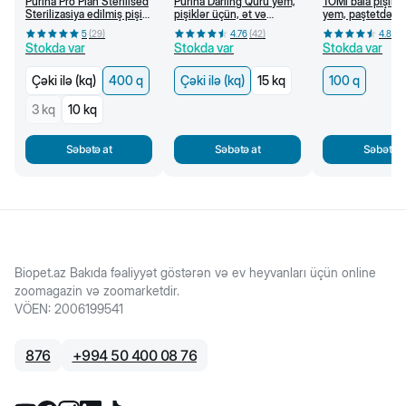
Purina Pro Plan Sterilised
Purina Darling Quru yem,
TOMi bala pişik 
Sterilizasiya edilmiş pişik
pişiklər üçün, ət və
yem, paştetdə to
üçün quru yem, hinduşka
tərəvəzlər ilə (kq)
ilə, 100 q
5
(
29
)
4.76
(
42
)
4.83
(
əti ilə, 400 g
Stokda var
Stokda var
Stokda var
Çəki ilə (kq)
400 q
Çəki ilə (kq)
15 kq
100 q
3 kq
10 kq
Səbətə at
Səbətə at
Səbətə a
Biopet.az Bakıda fəaliyyət göstərən və ev heyvanları üçün online
zoomagazin və zoomarketdir.
VÖEN
:
2006199541
876
+
994 50 400 08 76