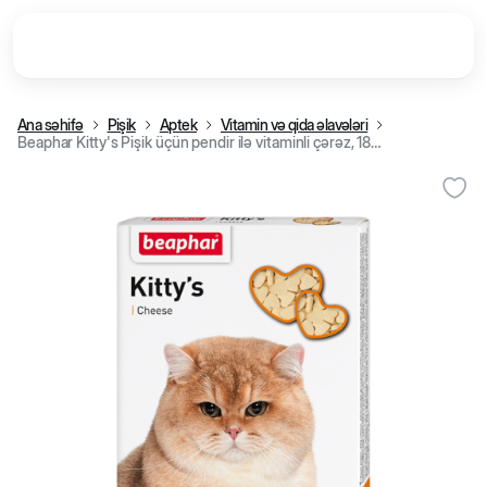
Ana səhifə
Pişik
Aptek
Vitamin və qida əlavələri
Beaphar Kitty's Pişik üçün pendir ilə vitaminli çərəz, 180 tab