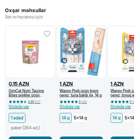
Oxşar məhsullar
Sizin ev heyvanınız üçün
0.15
AZN
1
AZN
1
AZN
GimCat Nutri Taurine
Wanpy Pişik üçün krem
Wanpy Pişik üçü
Bites pişiklər üçün
çərəz, tuna balığı ilə, 14 q
çərəz, toyuq əti i
vitaminli çərəz, taurin və
4.86
(
22
)
5
(
36
)
5
(
18
)
kəsmikli pendir ilə, 1 əd.
Stokda var
Stokda var
Stokda var
1 ədəd
14 q
5x14 q
14 q
5x14 q
paket (354 əd.)