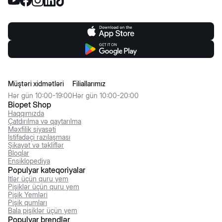
Müştəri xidmətləri
Filiallarımız
Hər gün 10:00-19:00
Hər gün 10:00-20:00
Biopet Shop
Haqqımızda
Çatdırılma və qaytarılma
Məxfilik siyasəti
İstifadəçi razılaşması
Şikayət və təkliflər
Bloqlar
Ensiklopediya
Populyar kateqoriyalar
İtlər üçün quru yem
Pişiklər üçün quru yem
Pişik Yemləri
Pişik qumları
Bala pişiklər üçün yem
Populyar brendlər