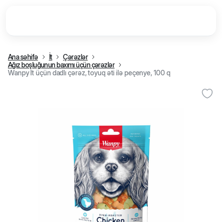
Ana səhifə
İt
Çərəzlər
Ağız boşluğunun baxımı üçün çərəzlər
Wanpy İt üçün dadlı çərəz, toyuq əti ilə peçenye, 100 q