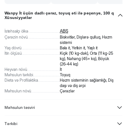
Wanpy İt üçün dadlı çərəz, toyuq əti ilə peçenye, 100 q
Xüsusiyyətlər
ABŞ
İstehsalçı ölkə
Çərəzin növü
Biskvitlər, Dişlərə qulluq, Həzm
sistemi
Yaş dövrü
Bala it, Yetkin it, Yaşlı it
İtin ölçüsü
Kiçik (10 kg-dək), Orta (11 kg-25
kg), Nəhəng (45+ kq), Böyük
(26-44 kq)
Heyvan növü
İt
Məhsulun tərkibi
Toyuq
Dieta və Profilaktika
Həzm sisteminin sağlamlığı, Diş
daşı və diş ərpi
Məhsulun növü
Çərəzlər
Məhsulun təsviri
Wanpy İt üçün dadlı çərəz, toyuq əti ilə peçenye. Sobada bişmiş
Tərkibi
toyuq əti burmalı peçenye bütün cins itlər üçün əla mükafat olacaqdır.