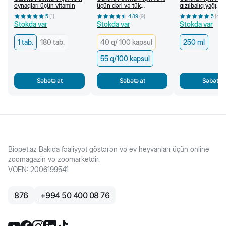
oynaqları üçün vitamin
üçün dəri və tük
qızılbalıq yağı, 2
problemlərində kapsul,
5
(
1
)
4.89
(
9
)
5
(
4
)
55 q/ 100 kapsul
Stokda var
Stokda var
Stokda var
1 tab.
180 tab.
40 q/ 100 kapsul
250 ml
55 q/100 kapsul
Səbətə at
Səbətə at
Səbətə a
Biopet.az Bakıda fəaliyyət göstərən və ev heyvanları üçün online
zoomagazin və zoomarketdir.
VÖEN
:
2006199541
876
+
994 50 400 08 76