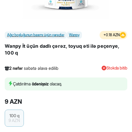
Ağız boşluğunun baxımı üçün çərəzlər
Wanpy
+
0.18
AZN
Wanpy İt üçün dadlı çərəz, toyuq əti ilə peçenye,
100 q
Stokda bitib
2
nəfər
səbətə əlavə edilib
180
nəfər
məhsula baxıb
37
nəfər
məhsulu alıb
Çatdırılma
ödənişsiz
olacaq.
2
nəfər
səbətə əlavə edilib
9
AZN
100 q
9
AZN