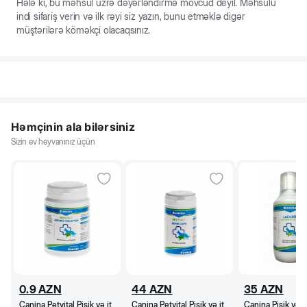
Hələ ki, bu məhsul üzrə dəyərləndirmə mövcud deyil. Məhsulu
indi sifariş verin və ilk rəyi siz yazın, bunu etməklə digər
müştərilərə köməkçi olacaqsınız.
Həmçinin ala bilərsiniz
Sizin ev heyvanınız üçün
0.9
AZN
44
AZN
35
AZN
Canina Petvital Pişik və it
Canina Petvital Pişik və it
Canina Pişik və i