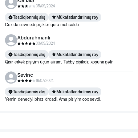
kəmalə
05/09/2024
Təsdiqlənmiş alış
Mükafatlandırılmış rəy
Cox da sevmedi pişiklər quru məhsuldu
Abdurahmanlı
03/09/2024
Təsdiqlənmiş alış
Mükafatlandırılmış rəy
Qısır erkək pişiyim üçün alıram, Tabby pişikdir, xoşuna gəlir
Sevinc
16/07/2024
Təsdiqlənmiş alış
Mükafatlandırılmış rəy
Yemin deneciyi biraz xirdadi. Ama pisiyim cox sevdi.