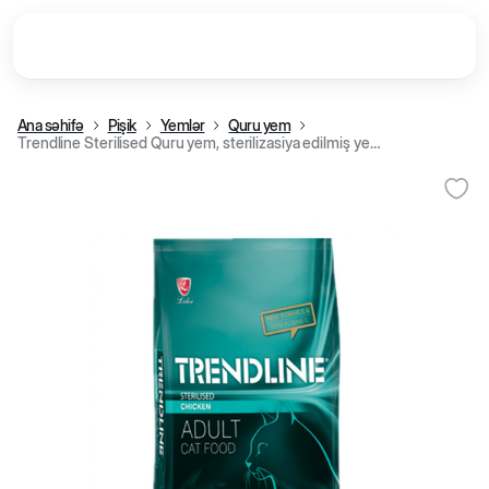
Ana səhifə
Pişik
Yemlər
Quru yem
Trendline Sterilised Quru yem, sterilizasiya edilmiş yetkin pişiklər üçün, toyuq əti ilə (kq)