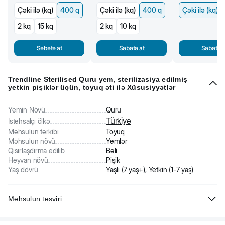
Çəki ilə (kq)
400 q
Çəki ilə (kq)
400 q
Çəki ilə (kq)
2 kq
15 kq
2 kq
10 kq
Səbətə at
Səbətə at
Səbətə a
Trendline Sterilised Quru yem, sterilizasiya edilmiş
yetkin pişiklər üçün, toyuq əti ilə Xüsusiyyətlər
Yemin Növü
Quru
Türkiyə
İstehsalçı ölkə
Məhsulun tərkibi
Toyuq
Məhsulun növü
Yemlər
Qısırlaşdırma edilib
Bəli
Heyvan növü
Pişik
Yaş dövrü
Yaşlı (7 yaş+), Yetkin (1-7 yaş)
Məhsulun təsviri
Trendline Sterilised - sterillizasiya edilmiş pişiklər üçün tam rasionlu