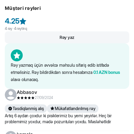
balanslaşdırılmış quru yem.
Müştəri rəyləri
полнорационный сбалансированный сухой корм для
стерилизованных кошек.
4.25
Tərkibi: işlənmiş heyvan zülalı (toyuq), buğda, qarğıdalı, heyvan piyi,
4
rəy ·
4
reytinq
bonkalit, qarğıdalı qlüteni, qurudulmuş şəkər çuğunduru, dadverici
Rəy yaz
qaraciyər, duz, kətan toxumu, qurudulmuş pivə mayası, taurin.
Qida dəyəri: Zülal 27%, Yağ 10%, Kül 8%, Lif 2%.
Saytdakı maddələr və qida tərkibi barədə məlumat yalnız istinad
üçündür. Bütün məhsul məlumatları birbaşa qablaşdırmada təqdim
Rəy yazmaq üçün əvvəlcə məhsulu sifariş edib istifadə
olunur.
etməlisiniz. Rəy bildirdikdən sonra hesabınıza
0.1
AZN
bonus
əlavə olunacaq.
Abbasov
27/09/2024
Təsdiqlənmiş alış
Mükafatlandırılmış rəy
Artıq 6 aydan çoxdur ki pisiklerimiz bu yemi yeyirlər. Heç bir
problemimiz yoxdur, mədə pozuntuları yoxdu. Məsləhətlidir