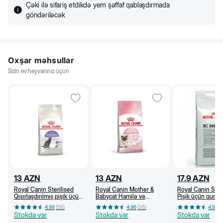
Çəki ilə sifariş etdikdə yem şəffaf qablaşdırmada
göndəriləcək
Oxşar məhsullar
Sizin ev heyvanınız üçün
13
AZN
13
AZN
17.9
AZN
Royal Canin Sterilised
Royal Canin Mother &
Royal Canin SC
Qısırlaşdırılmış pişik üçün
Babycat Hamilə və
Pişik üçün quru y
quru yem, 1 yaşdan, 400
südverən pişik və bala
yaşdan (kq)
4.98
(
55
)
4.96
(
26
)
4.96
(
q
pişik üçün quru yem (400
Stokda var
Stokda var
Stokda var
q)