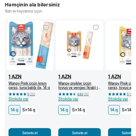
Həmçinin ala bilərsiniz
Sizin ev heyvanınız üçün
1
AZN
1
AZN
1
AZN
Wanpy Pişik üçün krem
Wanpy pişiklər üçün
Wanpy Pişik üçü
çərəz, tuna balığı ilə, 14 q
toyuq və yengəc (krab) ilə
çərəz, toyuq əti i
krem çərəz, 14 q
5
(
36
)
4.83
(
18
)
5
(
18
)
Stokda var
Stokda var
Stokda var
14 q
5x14 q
14 q
5x14 q
14 q
5x14 q
Səbətə at
Səbətə at
Səbətə a