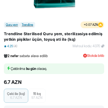
Quru yem
Trendline
+
0.07
AZN
Trendline Sterilised Quru yem, sterilizasiya edilmiş
yetkin pişiklər üçün, toyuq əti ilə (kq)
Məhsul kodu
:
4370
4.25
(
4
)
Stokda bitib
2
nəfər
səbətə əlavə edilib
276
nəfər
məhsula baxıb
55
nəfər
məhsulu alıb
Çatdırılma
bu gün
olacaq.
2
nəfər
səbətə əlavə edilib
6.7
AZN
Çəki ilə (kq)
15 kq
6.7
AZN
97
AZN