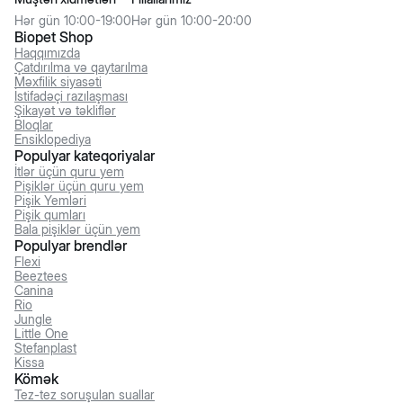
Hər gün 10:00-19:00
Hər gün 10:00-20:00
Biopet Shop
Haqqımızda
Çatdırılma və qaytarılma
Məxfilik siyasəti
İstifadəçi razılaşması
Şikayət və təkliflər
Bloqlar
Ensiklopediya
Populyar kateqoriyalar
İtlər üçün quru yem
Pişiklər üçün quru yem
Pişik Yemləri
Pişik qumları
Bala pişiklər üçün yem
Populyar brendlər
Flexi
Beeztees
Canina
Rio
Jungle
Little One
Stefanplast
Kissa
Kömək
Tez-tez soruşulan suallar