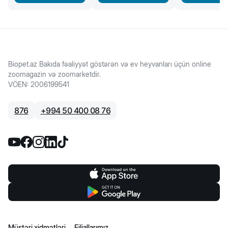
Biopet.az Bakıda fəaliyyət göstərən və ev heyvanları üçün online
zoomagazin və zoomarketdir.
VÖEN
:
2006199541
876
+
994 50 400 08 76
Müştəri xidmətləri
Filiallarımız