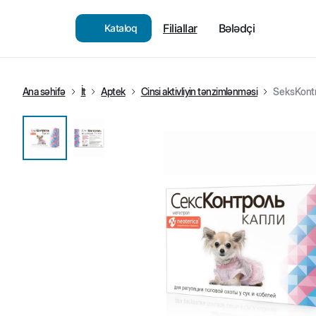
Filiallar
Bələdçi
Kataloq
Ana səhifə
İt
Aptek
Cinsi aktivliyin tənzimlənməsi
SeksKontro