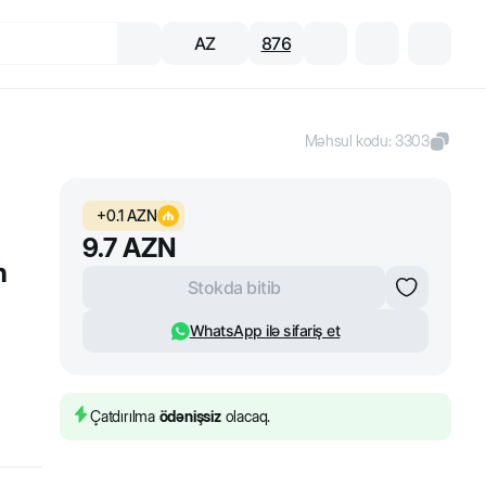
AZ
876
Məhsul kodu
:
3303
+
0.1
AZN
9.7
AZN
n
Stokda bitib
WhatsApp ilə sifariş et
Çatdırılma
ödənişsiz
olacaq.