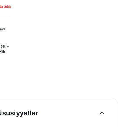
a bitib
məsi
g (45+
öyük
üsusiyyətlər