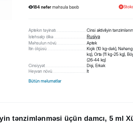
Stokd
184
nəfər
məhsula baxıb
Aptekın təyinatı
Cinsi aktivliyin tənzimlən
Rusiya
İstehsalçı ölkə
Məhsulun növü
Aptek
İtin ölçüsü
Kiçik (10 kg-dək), Nəhən
kq), Orta (11 kg-25 kg), B
(26-44 kq)
Cinsiyyət
Dişi, Erkək
Heyvan növü
İt
Bütün məlumatlar
liyin tənzimlənməsi üçün damcı, 5 ml X