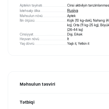
Aptekın təyinatı
Cinsi aktivliyin tənzimlənməs
Rusiya
İstehsalçı ölkə
Məhsulun növü
Aptek
İtin ölçüsü
Kiçik (10 kg-dək), Nəhəng (
kq), Orta (11 kg-25 kg), Böyü
(26-44 kq)
Cinsiyyət
Dişi, Erkək
Heyvan növü
İt
Yaş dövrü
Yaşlı it, Yetkin it
Məhsulun təsviri
SeksKontrol İtlərdə cinsi aktivliyin tənzimlənməsi üçün 
Tətbiqi
istifadə olunur. Ev heyvanınıza sterilizasiya etməyi planl