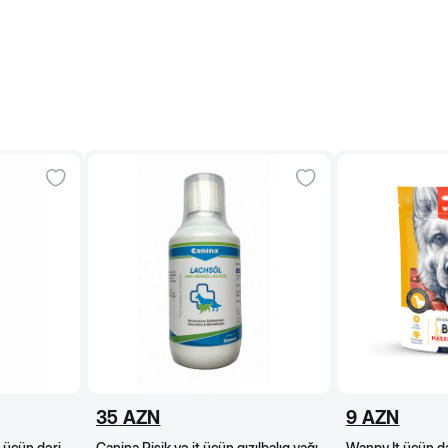
35
AZN
9
AZN
t üçün dəri
Canina Pişik və it üçün qızılbalıq yağı,
Wanpy İt üçün da