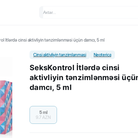
l İtlərdə cinsi aktivliyin tənzimlənməsi üçün damcı, 5 ml
Cinsi aktivliyin tənzimlənməsi
Neoterica
SeksKontrol İtlərdə cinsi
aktivliyin tənzimlənməsi üçü
damcı, 5 ml
5 ml
9.7
AZN