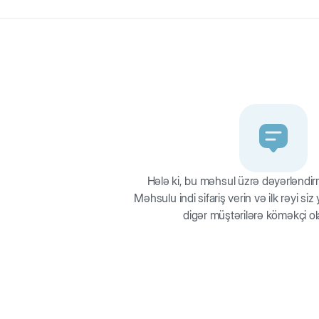
estrus başlamazdan 7-15 gün əvvəl
 gec olmayaraq):
cı)
cı)
Hələ ki, bu məhsul üzrə dəyərləndi
dıraraq, burnunun ucuna sürtərək və ya dadlı çərəz ilə yedizdirili
Məhsulu indi sifariş verin və ilk rəyi si
digər müştərilərə köməkçi ol