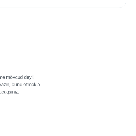
rmə mövcud deyil.
r.
z yazın, bunu etməklə
acaqsınız.