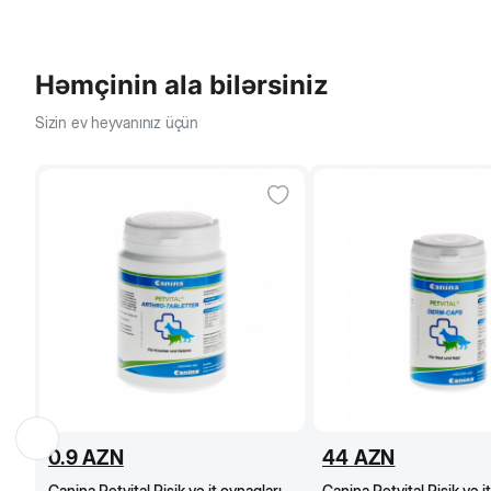
Həmçinin ala bilərsiniz
Sizin ev heyvanınız üçün
0.9
AZN
44
AZN
Canina Petvital Pişik və it oynaqları
Canina Petvital Pişik və i