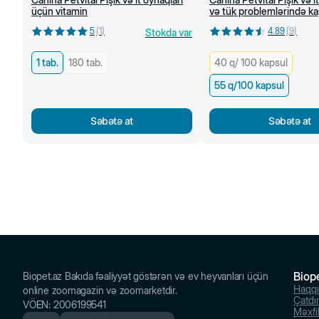
üçün vitamin
və tük problemlərində ka
100 kapsul
5
(
1
)
4.89
(
9
)
Stokda var
1 tab.
180 tab.
40 q/ 100 kapsul
55 q/100 kapsul
Səbətə at
Səbətə at
Biop
Biopet.az Bakıda fəaliyyət göstərən və ev heyvanları üçün
Haqq
online zoomagazin və zoomarketdir.
Çatdı
VÖEN
:
2006199541
Məxfil