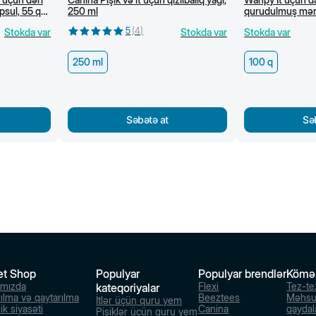
psul, 55 q/
250 ml
qurudulmuş mərmə
100 q
5
(
4
)
Stokda var
Stokda var
Stokda var
250 ml
100 q
Səbətə at
Sə
et Shop
Populyar
Populyar brendlər
Kömə
ımızda
Flexi
Tez-te
kateqoriyalar
rılma və qaytarılma
Beeztees
Məhsu
İtlər üçün quru yem
ik siyasəti
Canina
qaydal
Pişiklər üçün quru yem