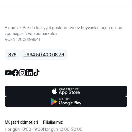
Biopet.az Bakıda fəaliyyət göstərən və ev heyvanları üçün online
zoomagazin və zoomarketdir.
VÖEN
:
2006199541
876
+
994 50 400 08 76
Müştəri xidmətləri
Filiallarımız
Hər gün 10:00-19:00
Hər gün 10:00-20:00