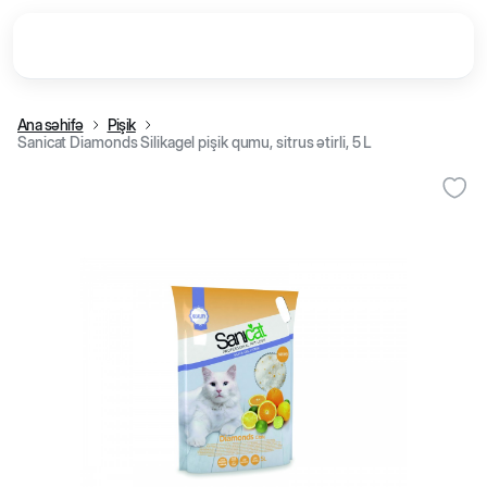
Ana səhifə
Pişik
Sanicat Diamonds Silikagel pişik qumu, sitrus ətirli, 5 L