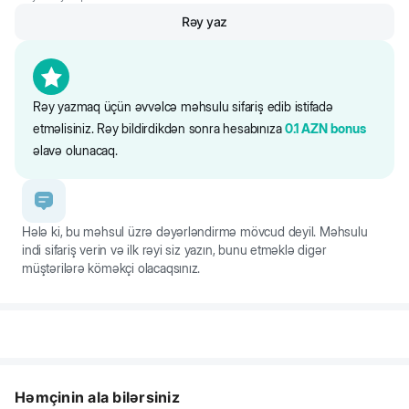
Tualetə tökməyin. Sərin yerdə nəmlikdən uzaq saxlayın. Qumu
Rəy yaz
dəyişdikdən və təmizlikdən sonra əllərinizi yuyun.
Rəy yazmaq üçün əvvəlcə məhsulu sifariş edib istifadə
etməlisiniz. Rəy bildirdikdən sonra hesabınıza
0.1
AZN
bonus
əlavə olunacaq.
Hələ ki, bu məhsul üzrə dəyərləndirmə mövcud deyil. Məhsulu
indi sifariş verin və ilk rəyi siz yazın, bunu etməklə digər
müştərilərə köməkçi olacaqsınız.
Həmçinin ala bilərsiniz