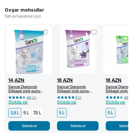
Oxşar məhsullar
Sizin ev heyvanınız üçün
14
AZN
18
AZN
18
AZN
Sanicat Diamonds
Sanicat Diamonds
Sanicat Diamond
Silikagel pişik qumu,
Silikagel pişik qumu,
Silikagel pişik q
ətirsiz 3,8 L
lavanda ətirli, 5 L
vera ətirli, 5 L
4.6
(
10
)
5
(
5
)
4.67
(
3
Stokda var
Stokda var
Stokda var
3,8 L
5 L
7,5 L
5 L
5 L
Səbətə at
Səbətə at
Səbətə a