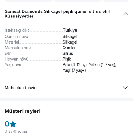
Sanicat Diamonds Silikagel pişik qumu, sitrus ətirli
Xüsusiyyətlər
Türkiyə
İstehsalçı ölkə
Qumun növü
Silikagel
Material
Silikagel
Məhsulun növü
Qumlar
Ətir
Sitrus
Heyvan növü
Pişik
Yaş dövrü
Bala (4-12 ay), Yetkin (1-7 yaş),
Yaşlı (7 yaş+)
Məhsulun təsviri
Sanicat Silica Gel Diamonds - hopduran silikagel pişik qumu. Sitrus
ətirli. Minimal qulluq tələb edən silikagel kristallarından ibarətdir. Qum
Müştəri rəyləri
yüksək hopdurma qabiliyyətinə malikdir. Xoşagəlməz qoxuların
qarşısını alır. İstifadədə qənaətcil. Silikagel kristalları çox yüngüldür və
0
toz yaratmır. Silikagel qumu ev heyvanının qulluğuna az vaxt ayıra
bilən insanlar üçün idealdır - tez-tez dəyişmə və təmizlik tələb etmir.
0
rəy ·
0
reytinq