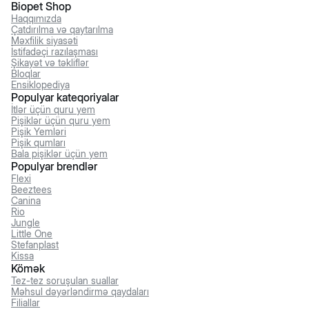
Biopet Shop
Haqqımızda
Çatdırılma və qaytarılma
Məxfilik siyasəti
İstifadəçi razılaşması
Şikayət və təkliflər
Bloqlar
Ensiklopediya
Populyar kateqoriyalar
İtlər üçün quru yem
Pişiklər üçün quru yem
Pişik Yemləri
Pişik qumları
Bala pişiklər üçün yem
Populyar brendlər
Flexi
Beeztees
Canina
Rio
Jungle
Little One
Stefanplast
Kissa
Kömək
Tez-tez soruşulan suallar
Məhsul dəyərləndirmə qaydaları
Filiallar