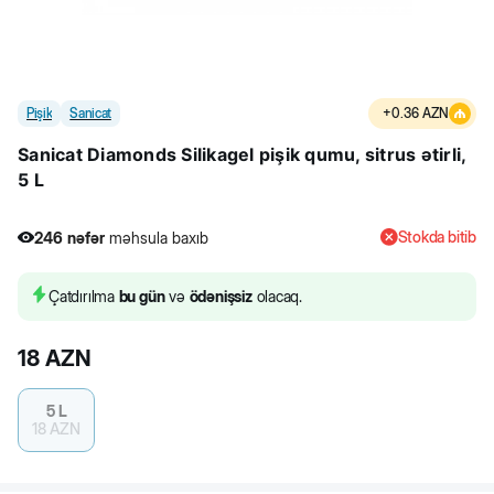
Pişik
Sanicat
+
0.36
AZN
Sanicat Diamonds Silikagel pişik qumu, sitrus ətirli,
5 L
Stokda bitib
246
nəfər
məhsula baxıb
Çatdırılma
bu gün
və
ödənişsiz
olacaq.
18
AZN
5 L
18
AZN