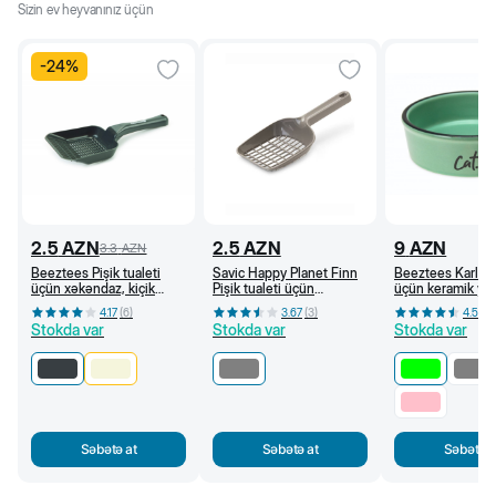
Sizin ev heyvanınız üçün
-
24
%
2.5
AZN
2.5
AZN
9
AZN
3.3
AZN
Beeztees Pişik tualeti
Savic Happy Planet Finn
Beeztees Karlie 
üçün xəkəndaz, kiçik
Pişik tualeti üçün
üçün keramik ye
dəlikli (Antrasit)
xəkəndaz, boz
250 ml (Yaşıl)
4.17
(
6
)
3.67
(
3
)
4.5
(
4
)
Stokda var
Stokda var
Stokda var
Səbətə at
Səbətə at
Səbətə a