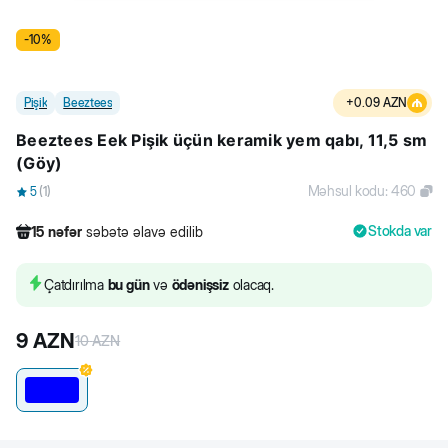
-
10
%
Pişik
Beeztees
+
0.09
AZN
Beeztees Eek Pişik üçün keramik yem qabı, 11,5 sm
(Göy)
Məhsul kodu
:
460
5
(
1
)
Stokda var
15
nəfər
səbətə əlavə edilib
298
nəfər
məhsula baxıb
44
nəfər
məhsulu alıb
Çatdırılma
bu gün
və
ödənişsiz
olacaq.
15
nəfər
səbətə əlavə edilib
9
AZN
10
AZN