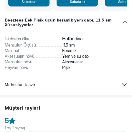
Səbətə at
Səbətə at
Səbətə a
Beeztees Eek Pişik üçün keramik yem qabı, 11,5 sm
Xüsusiyyətlər
Hollandiya
İstehsalçı ölkə
Məhsulun Ölçüsü
11,5 sm
Material
Keramik
Aksesuarın növü
Yem və su qabı
Məhsulun növü
Aksesuarlar
Heyvan növü
Pişik
Məhsulun təsviri
Beeztees Eek Pişik üçün keramik yem qabı, göy. Şən şəkil ilə
bəzədilib. Keramikadan hazırlanıb. Qabyuyan maşında yumaq olar.
Müştəri rəyləri
Ölçüsü: 11,5 sm
5
1
rəy ·
1
reytinq