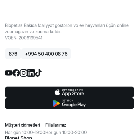
Biopet.az Bakıda fəaliyyət göstərən və ev heyvanları üçün online
zoomagazin və zoomarketdir.
VÖEN
:
2006199541
876
+
994 50 400 08 76
Müştəri xidmətləri
Filiallarımız
Hər gün 10:00-19:00
Hər gün 10:00-20:00
Biopet Shop