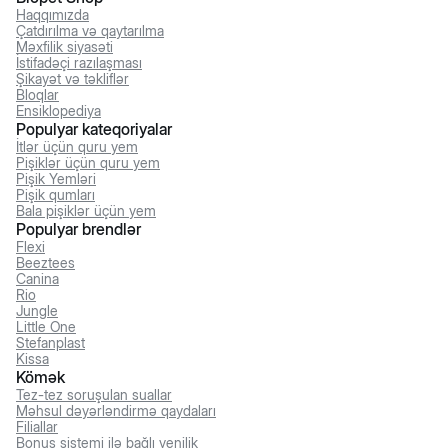
Haqqımızda
Çatdırılma və qaytarılma
Məxfilik siyasəti
İstifadəçi razılaşması
Şikayət və təkliflər
Bloqlar
Ensiklopediya
Populyar kateqoriyalar
İtlər üçün quru yem
Pişiklər üçün quru yem
Pişik Yemləri
Pişik qumları
Bala pişiklər üçün yem
Populyar brendlər
Flexi
Beeztees
Canina
Rio
Jungle
Little One
Stefanplast
Kissa
Kömək
Tez-tez soruşulan suallar
Məhsul dəyərləndirmə qaydaları
Filiallar
Bonus sistemi ilə bağlı yenilik