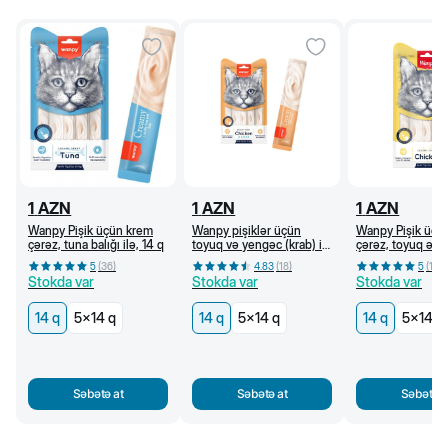
1
AZN
1
AZN
1
AZN
Wanpy Pişik üçün krem
Wanpy pişiklər üçün
Wanpy Pişik üçü
çərəz, tuna balığı ilə, 14 q
toyuq və yengəc (krab) ilə
çərəz, toyuq əti i
krem çərəz, 14 q
5
(
36
)
4.83
(
18
)
5
(
18
)
Stokda var
Stokda var
Stokda var
14 q
5x14 q
14 q
5x14 q
14 q
5x14 q
Səbətə at
Səbətə at
Səbətə a