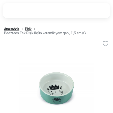
Ana səhifə
Pişik
Beeztees Eek Pişik üçün keramik yem qabı, 11,5 sm (Göy)