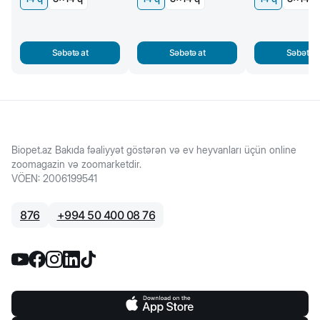
Səbətə at
Səbətə at
Səbətə a
Biopet.az Bakıda fəaliyyət göstərən və ev heyvanları üçün online
zoomagazin və zoomarketdir.
VÖEN
:
2006199541
876
+
994 50 400 08 76