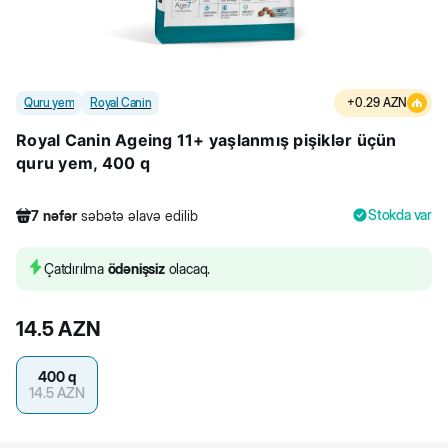
Quru yem
Royal Canin
+
0.29
AZN
Royal Canin Ageing 11+ yaşlanmış pişiklər üçün
quru yem, 400 q
Stokda var
7
nəfər
səbətə əlavə edilib
331
nəfər
məhsula baxıb
3
nəfər
məhsulu alıb
Çatdırılma
ödənişsiz
olacaq.
7
nəfər
səbətə əlavə edilib
14.5
AZN
400 q
14.5
AZN