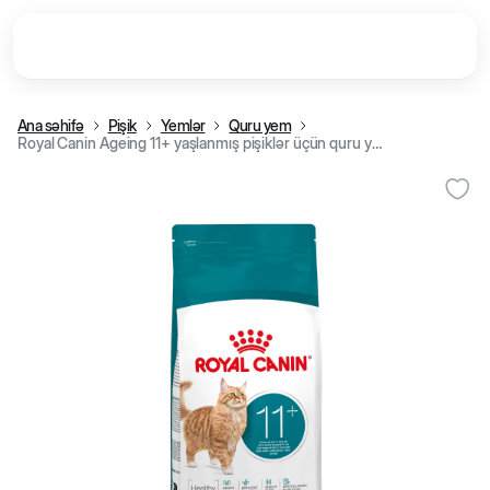
Ana səhifə
Pişik
Yemlər
Quru yem
Royal Canin Ageing 11+ yaşlanmış pişiklər üçün quru yem, 400 q