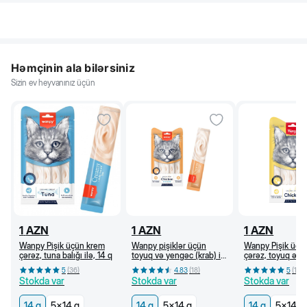
Həmçinin ala bilərsiniz
Sizin ev heyvanınız üçün
1
AZN
1
AZN
1
AZN
Wanpy Pişik üçün krem
Wanpy pişiklər üçün
Wanpy Pişik üçü
çərəz, tuna balığı ilə, 14 q
toyuq və yengəc (krab) ilə
çərəz, toyuq əti i
krem çərəz, 14 q
5
(
36
)
4.83
(
18
)
5
(
18
)
Stokda var
Stokda var
Stokda var
14 q
5x14 q
14 q
5x14 q
14 q
5x14 q