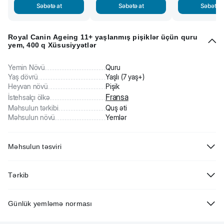
Səbətə at
Səbətə at
Səbətə a
Royal Canin Ageing 11+ yaşlanmış pişiklər üçün quru
yem, 400 q Xüsusiyyətlər
Yemin Növü
Quru
Yaş dövrü
Yaşlı (7 yaş+)
Heyvan növü
Pişik
Fransa
İstehsalçı ölkə
Məhsulun tərkibi
Quş əti
Məhsulun növü
Yemlər
Məhsulun təsviri
Royal Canin Ageing 11+ yaşlanmış pişiklər üçün quru yem
qocalan
Tərkib
pişiklərin xüsusi ehtiyaclarını ödəməyə kömək edir. Yemin daha
cəlbedici dadı və ətri onun yüksək yeyilməsini təmin edir. Həmçinin
Qarğıdalı, buğda, dehidratasiya olunmuş quş əti zülalları, buğda
yem qranulları pişiklərinizin bəyənəcəyi zərif teksturaya və yumru
Günlük yemləmə norması
glüteni, heyvan piyləri, hidroliz olunmuş heyvan mənşəli zülallar,
formaya malikdir.
çuğundur cecəsi, qarğıdalı glüteni, soya yağı, minerallar, maya
Yaşlanmış pişiklər üçün Royal Canin yemi unikal
HealthyAge7™