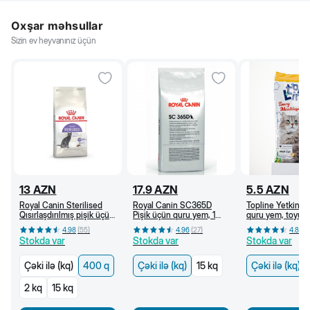
Oxşar məhsullar
Sizin ev heyvanınız üçün
13
AZN
17.9
AZN
5.5
AZN
Royal Canin Sterilised
Royal Canin SC365D
Topline Yetkin pi
Qısırlaşdırılmış pişik üçün
Pişik üçün quru yem, 1
quru yem, toyuq ə
quru yem, 1 yaşdan, 400
yaşdan (kq)
(kq)
4.98
(
55
)
4.96
(
27
)
4.8
(
6
q
Stokda var
Stokda var
Stokda var
Çəki ilə (kq)
400 q
Çəki ilə (kq)
15 kq
Çəki ilə (kq)
2 kq
15 kq