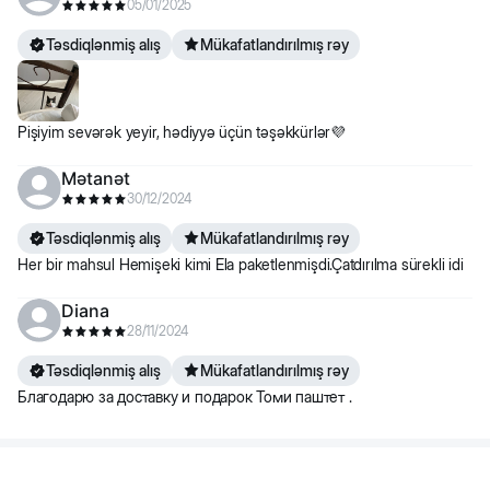
05/01/2025
Təsdiqlənmiş alış
Mükafatlandırılmış rəy
Pişiyim sevərək yeyir, hədiyyə üçün təşəkkürlər💜
Mətanət
30/12/2024
Təsdiqlənmiş alış
Mükafatlandırılmış rəy
Her bir mahsul Hemişeki kimi Ela paketlenmişdi.Çatdırılma sürekli idi
Diana
28/11/2024
Təsdiqlənmiş alış
Mükafatlandırılmış rəy
Благодарю за доставку и подарок Томи паштет .