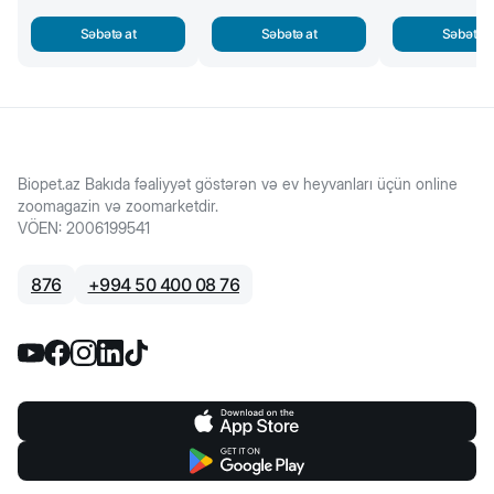
Səbətə at
Səbətə at
Səbətə a
Biopet.az Bakıda fəaliyyət göstərən və ev heyvanları üçün online
zoomagazin və zoomarketdir.
VÖEN
:
2006199541
876
+
994 50 400 08 76