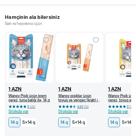
Həmçinin ala bilərsiniz
Sizin ev heyvanınız üçün
1
AZN
1
AZN
1
AZN
Wanpy Pişik üçün krem
Wanpy pişiklər üçün
Wanpy Pişik üçü
çərəz, tuna balığı ilə, 14 q
toyuq və yengəc (krab) ilə
çərəz, toyuq əti i
krem çərəz, 14 q
5
(
36
)
4.83
(
18
)
5
(
18
)
Stokda var
Stokda var
Stokda var
14 q
5x14 q
14 q
5x14 q
14 q
5x14 q