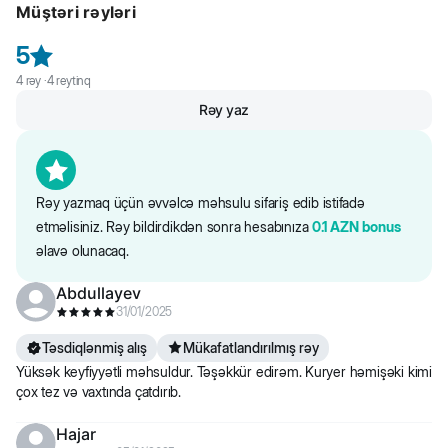
Müştəri rəyləri
mənşəli yağ, amin turşuları, dadverici yem əlavəsi, maya,
sağlamlığını dəstəkləyən xüsusi bir qarışıq vardır.
konservantlar, vitaminlər, balıq yağı, antioksidantlar.
5
Zülallar: 41%, yağlar: 12%, xam kül: 7,5%, xam lif: 4,0%.
4
rəy ·
4
reytinq
Rəy yaz
Rəy yazmaq üçün əvvəlcə məhsulu sifariş edib istifadə
etməlisiniz. Rəy bildirdikdən sonra hesabınıza
0.1
AZN
bonus
əlavə olunacaq.
Abdullayev
31/01/2025
Təsdiqlənmiş alış
Mükafatlandırılmış rəy
Yüksək keyfiyyətli məhsuldur. Təşəkkür edirəm. Kuryer həmişəki kimi
çox tez və vaxtında çatdırıb.
Hajar