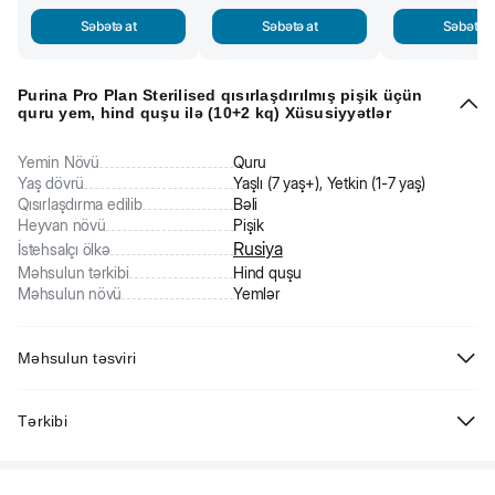
Səbətə at
Səbətə at
Səbətə a
Purina Pro Plan Sterilised qısırlaşdırılmış pişik üçün
quru yem, hind quşu ilə (10+2 kq) Xüsusiyyətlər
Yemin Növü
Quru
Yaş dövrü
Yaşlı (7 yaş+), Yetkin (1-7 yaş)
Qısırlaşdırma edilib
Bəli
Heyvan növü
Pişik
Rusiya
İstehsalçı ölkə
Məhsulun tərkibi
Hind quşu
Məhsulun növü
Yemlər
Məhsulun təsviri
Purina Pro Plan Sterilised Sterilizasiya edilmiş pişik üçün quru
Tərkibi
yem,hind quşu ilə. Yem sterilizasiya edilmiş pişiklərin ehtiyaclarına
tam cavab verən balanslı bir rasiondur. Seriyanın hər bir pəhrizi sidik
Hind quşu (20%), quş əti zülalının tozu, düyü, qarğıdalı qlüteni,
sağlamlığını və optimal bədən çəkisini təmin edir. Tərkibində Optirenal
qarğıdalı, buğda qlüteni, buğda lifi, lif, yumurta tozu, minerallar, heyvan
formulu, antioksidantlar, arginin və omeqa-3 yağ turşuları, böyrək