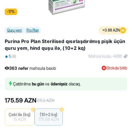
-
17
%
Quru yem
Pro Plan
+
0.88
AZN
Purina Pro Plan Sterilised qısırlaşdırılmış pişik üçün
quru yem, hind quşu ilə, (10+2 kq)
Məhsul kodu
:
4890
5
(
4
)
Stokda bitib
363
nəfər
məhsula baxıb
45
nəfər
məhsulu alıb
363
nəfər
məhsula baxıb
Çatdırılma
bu gün
və
ödənişsiz
olacaq.
175.59
AZN
211.2
AZN
Çəki ilə (kq)
(10+2 kq)
15
AZN
175.59
AZN