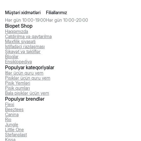
Müştəri xidmətləri
Filiallarımız
Hər gün 10:00-19:00
Hər gün 10:00-20:00
Biopet Shop
Haqqımızda
Çatdırılma və qaytarılma
Məxfilik siyasəti
İstifadəçi razılaşması
Şikayət və təkliflər
Bloqlar
Ensiklopediya
Populyar kateqoriyalar
İtlər üçün quru yem
Pişiklər üçün quru yem
Pişik Yemləri
Pişik qumları
Bala pişiklər üçün yem
Populyar brendlər
Flexi
Beeztees
Canina
Rio
Jungle
Little One
Stefanplast
Kissa