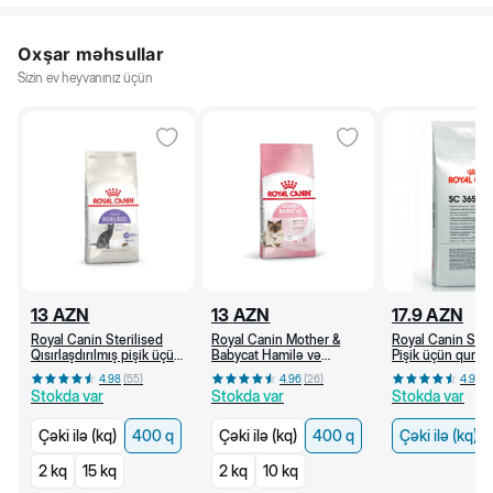
Oxşar məhsullar
Sizin ev heyvanınız üçün
13
AZN
13
AZN
17.9
AZN
Royal Canin Sterilised
Royal Canin Mother &
Royal Canin SC
Qısırlaşdırılmış pişik üçün
Babycat Hamilə və
Pişik üçün quru y
quru yem, 1 yaşdan, 400
südverən pişik və bala
yaşdan (kq)
4.98
(
55
)
4.96
(
26
)
4.96
(
q
pişik üçün quru yem (400
Stokda var
Stokda var
Stokda var
q)
Çəki ilə (kq)
400 q
Çəki ilə (kq)
400 q
Çəki ilə (kq)
2 kq
15 kq
2 kq
10 kq