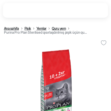
Ana səhifə
Pişik
Yemlər
Quru yem
Purina Pro Plan Sterilised qısırlaşdırılmış pişik üçün quru yem, hind quşu ilə, (10+2 kq)