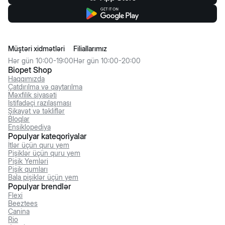
Müştəri xidmətləri
Filiallarımız
Hər gün 10:00-19:00
Hər gün 10:00-20:00
Biopet Shop
Haqqımızda
Çatdırılma və qaytarılma
Məxfilik siyasəti
İstifadəçi razılaşması
Şikayət və təkliflər
Bloqlar
Ensiklopediya
Populyar kateqoriyalar
İtlər üçün quru yem
Pişiklər üçün quru yem
Pişik Yemləri
Pişik qumları
Bala pişiklər üçün yem
Populyar brendlər
Flexi
Beeztees
Canina
Rio