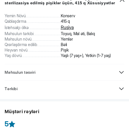
sterilizasiya edilmiş pişiklər üçün, 415 q Xüsusiyyətlər
Yemin Növü
Konserv
Qablaşdırma
415 q
Rusiya
İstehsalçı ölkə
Məhsulun tərkibi
Toyuq, Mal əti, Balıq
Məhsulun növü
Yemlər
Qısırlaşdırma edilib
Bəli
Heyvan növü
Pişik
Yaş dövrü
Yaşlı (7 yaş+), Yetkin (1-7 yaş)
Məhsulun təsviri
ProBalance Sterilized - sterilizasiya edilmiş pişiklər üçün tam rasionlu
Tərkibi
balanslaşdırılmış konservləşdirilmiş premium yem. Toyuq əti ilə.
Keyfiyyətli maddələr tərkibi pişiyinizi ehtiyac duyduğu bütün qidalarla
Üyüdülmüş toyuq, ət və ət məhsulları, balıq və balıq məhsulları,
təmin edir. Yem, vitaminlər, minerallar və amin turşuları ilə
tərəvəz zülalları (dənli bitkilər, noxud), prebiotik. GMO ehtiva etmir.
zənginləşdirilib.
Müştəri rəyləri
Saytdakı maddələr və qida tərkibi barədə məlumat yalnız istinad
üçündür. Bütün məhsul məlumatları birbaşa qablaşdırmada təqdim
5
olunur.