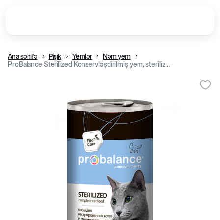
Ana səhifə
Pişik
Yemlər
Nəm yem
ProBalance Sterilized Konservləşdirilmiş yem, sterilizasiya edilmiş pişiklər üçün, 415 q