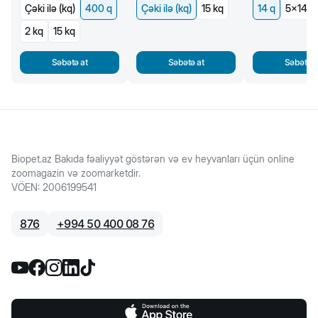
Çəki ilə (kq)
400 q
Çəki ilə (kq)
15 kq
14 q
5x14 q
2 kq
15 kq
Səbətə at
Səbətə at
Səbətə a
Biopet.az Bakıda fəaliyyət göstərən və ev heyvanları üçün online
zoomagazin və zoomarketdir.
VÖEN
:
2006199541
876
+
994 50 400 08 76