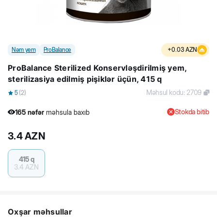
Nəm yem
ProBalance
+
0.03
AZN
ProBalance Sterilized Konservləşdirilmiş yem,
sterilizasiya edilmiş pişiklər üçün, 415 q
Məhsul kodu
:
2709
5
(
2
)
Stokda bitib
165
nəfər
məhsula baxıb
17
nəfər
məhsulu alıb
3.4
AZN
165
nəfər
məhsula baxıb
415 q
3.4
AZN
Oxşar məhsullar