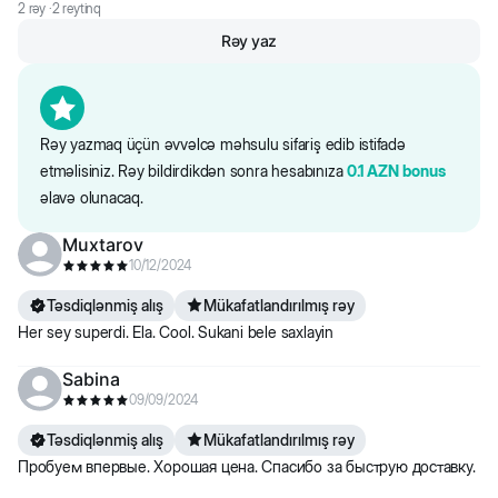
2
rəy ·
2
reytinq
Rəy yaz
Rəy yazmaq üçün əvvəlcə məhsulu sifariş edib istifadə
etməlisiniz. Rəy bildirdikdən sonra hesabınıza
0.1
AZN
bonus
əlavə olunacaq.
Muxtarov
10/12/2024
Təsdiqlənmiş alış
Mükafatlandırılmış rəy
Her sey superdi. Ela. Cool. Sukani bele saxlayin
Sabina
09/09/2024
Təsdiqlənmiş alış
Mükafatlandırılmış rəy
Пробуем впервые. Хорошая цена. Спасибо за быструю доставку.