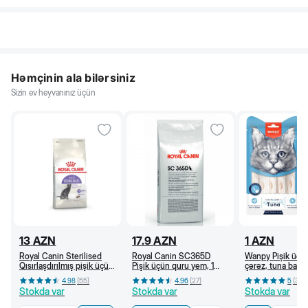
Həmçinin ala bilərsiniz
Sizin ev heyvanınız üçün
13
AZN
17.9
AZN
1
AZN
Royal Canin Sterilised
Royal Canin SC365D
Wanpy Pişik üçü
Qısırlaşdırılmış pişik üçün
Pişik üçün quru yem, 1
çərəz, tuna balığı
quru yem, 1 yaşdan, 400
yaşdan (kq)
4.98
(
55
)
4.96
(
27
)
5
(
36
)
q
Stokda var
Stokda var
Stokda var